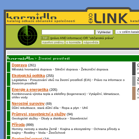
katalog odkazů občanské společnosti
kata
! TIP :
(právo AND informace) OR "občanská práva"
navrhni změnu
o kormidle
nápověda
Unavuje
vás tvorba stránek v HTML? Nemá webmaster
čas
na jejich aktualizac
>
Životní prostředí
Doprava
(261)
-
-
Městská hromadná doprava
Silniční doprava
Železniční doprava
F
a
Ekologická politika
(255)
Z
-
-
Legislativa
Posuzování vlivů na životní prostředí (EIA)
Právo na informace o
životním prostředí
N
Energie a energetika
(205)
-
Kombinovaná výroba tepla a elektřiny (kogenerace)
Vytápění, klimatizace,
O
ohřev vody
a
Nerostné suroviny
(69)
-
-
Důlní rekultivace, stará důlní díla
Ropa a plyn
Uhlí
Průmysl, stavebnictví a služby
(94)
-
-
Geologické služby
Obaly a distribuce
Stavebnictví
Příroda
(899)
-
-
Horniny, nerosty a stavba Země
Krajina a ekosystémy
Ochrana přírody a
-
-
-
krajiny
Rostliny
Voda
Živočichové