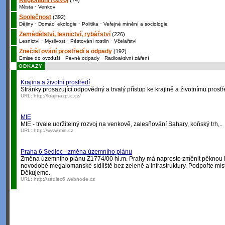
Regionální rozvoj
(74)
-
Města
Venkov
Společnost
(392)
-
-
-
Dějiny
Domácí ekologie
Politika
Veřejné mínění a sociologie
Zemědělství, lesnictví, rybářství
(226)
-
-
-
Lesnictví
Myslivost
Pěstování rostlin
Včelařství
Znečišťování prostředí a odpady
(192)
-
-
Emise do ovzduší
Pevné odpady
Radioaktivní záření
ODKAZY
Krajina a životní prostředí
Stránky prosazující odpovědný a trvalý přístup ke krajině a životnímu prostř
URL:
http://krajinazp.ic.cz/
MIE
MIE - trvale udržitelný rozvoj na venkově, zalesňování Sahary, koňský trh,..
URL:
http://www.mie.cz
Praha 6 Sedlec - změna územního plánu
Změna územního plánu Z1774/00 hl.m. Prahy má naprosto změnit pěknou lo
novodobé megalomanské sídliště bez zeleně a infrastruktury. Podpořte míst
Děkujeme.
URL:
http://sedlec6.webnode.cz