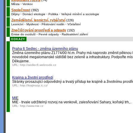
Regionální rozvoj
(74)
-
Města
Venkov
Společnost
(392)
-
-
-
Dějiny
Domácí ekologie
Politika
Veřejné mínění a sociologie
Zemědělství, lesnictví, rybářství
(226)
-
-
-
Lesnictví
Myslivost
Pěstování rostlin
Včelařství
Znečišťování prostředí a odpady
(192)
-
-
Emise do ovzduší
Pevné odpady
Radioaktivní záření
ODKAZY
Praha 6 Sedlec - změna územního plánu
Změna územního plánu Z1774/00 hl.m. Prahy má naprosto změnit pěknou lo
novodobé megalomanské sídliště bez zeleně a infrastruktury. Podpořte míst
Děkujeme.
URL:
http://sedlec6.webnode.cz
Krajina a životní prostředí
Stránky prosazující odpovědný a trvalý přístup ke krajině a životnímu prostř
URL:
http://krajinazp.ic.cz/
MIE
MIE - trvale udržitelný rozvoj na venkově, zalesňování Sahary, koňský trh,..
URL:
http://www.mie.cz