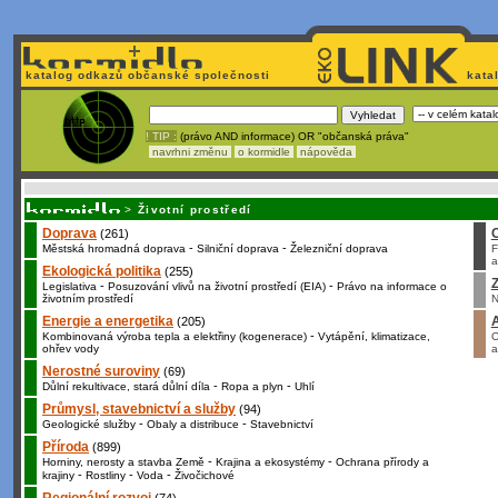
katalog odkazů občanské společnosti
kata
! TIP :
(právo AND informace) OR "občanská práva"
navrhni změnu
o kormidle
nápověda
Nechcete být závislí
na korporátech typu Google či Micro
>
Životní prostředí
Doprava
(261)
-
-
Městská hromadná doprava
Silniční doprava
Železniční doprava
F
a
Ekologická politika
(255)
Z
-
-
Legislativa
Posuzování vlivů na životní prostředí (EIA)
Právo na informace o
životním prostředí
N
Energie a energetika
(205)
-
Kombinovaná výroba tepla a elektřiny (kogenerace)
Vytápění, klimatizace,
O
ohřev vody
a
Nerostné suroviny
(69)
-
-
Důlní rekultivace, stará důlní díla
Ropa a plyn
Uhlí
Průmysl, stavebnictví a služby
(94)
-
-
Geologické služby
Obaly a distribuce
Stavebnictví
Příroda
(899)
-
-
Horniny, nerosty a stavba Země
Krajina a ekosystémy
Ochrana přírody a
-
-
-
krajiny
Rostliny
Voda
Živočichové