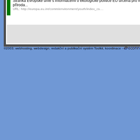
Stránka Evropské unie s informacemi o ekologické politice EU určená pro 
příroda...
URL:
http://europa.eu.int/comm/environment/youth/index_cs....
©2003;
webhosting
,
webdesign
,
redakční a publikační systém Toolkit
, koordinace -