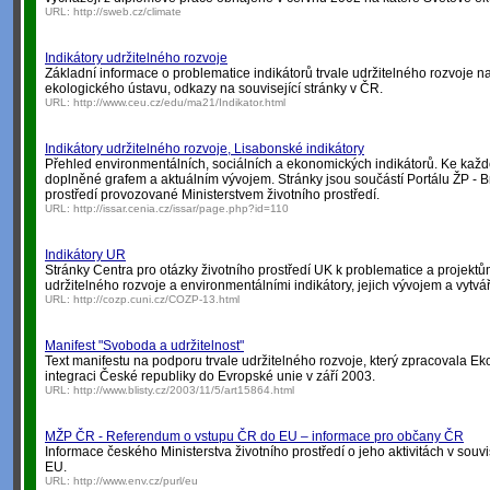
URL:
http://sweb.cz/climate
Indikátory udržitelného rozvoje
Základní informace o problematice indikátorů trvale udržitelného rozvoje 
ekologického ústavu, odkazy na související stránky v ČR.
URL:
http://www.ceu.cz/edu/ma21/Indikator.html
Indikátory udržitelného rozvoje, Lisabonské indikátory
Přehled environmentálních, sociálních a ekonomických indikátorů. Ke kaž
doplněné grafem a aktuálním vývojem. Stránky jsou součástí Portálu ŽP - B
prostředí provozované Ministerstvem životního prostředí.
URL:
http://issar.cenia.cz/issar/page.php?id=110
Indikátory UR
Stránky Centra pro otázky životního prostředí UK k problematice a projektů
udržitelného rozvoje a environmentálními indikátory, jejich vývojem a vytvá
URL:
http://cozp.cuni.cz/COZP-13.html
Manifest "Svoboda a udržitelnost"
Text manifestu na podporu trvale udržitelného rozvoje, který zpracovala Eko
integraci České republiky do Evropské unie v září 2003.
URL:
http://www.blisty.cz/2003/11/5/art15864.html
MŽP ČR - Referendum o vstupu ČR do EU – informace pro občany ČR
Informace českého Ministerstva životního prostředí o jeho aktivitách v souv
EU.
URL:
http://www.env.cz/purl/eu