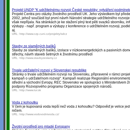
Projekt UNDP "K udržitelnému rozvoji České republiky: vytváření podmínek
Projekt Centra pro otázky životního prostředí UK. Jeho výsledkem byl přede
2002, jehož součástí byl první návrh Národní strategie udržitelného rozvoje
však nepřijala. Na stránkách je ke stažení plný text pěti svazků sborníku, in
výstupy - např. program a výstupy z konference o udržitelném rozvoji, podk
aj.
URL:
http://www.czp.cuni.cz/projekty/sdcz
Stavby ze slaměných balíků
Stavby ze slaměných balíků, izolace v nízkoenergetických a pasivních dom
střechy, návrh staveb šetrných k životnímu prostředí
URL:
http://www.stavbyzeslamy.cz
Trvale udržateľný rozvoj v Slovenskej republike
Stránky o trvale udržitelném rozvoji na Slovensku, připravené v rámci proje
kampaň o udržateľnom rozvoji". Kampaň realizuje Regionální environment
střední a východní Evropy, REC Slovensko ve spolupráci s Ministerstvem ži
podpory Rozvojového programu Organizace spojených národů.
URL:
http://www.tur.sk
Voda z kohoutku
V čem je kupovaná voda lepší než voda z kohoutku? Odpověď je velice jed
ničem.
URL:
http://www.vodovodnivoda.cz/
Životní prostředí pro mladé Evropany