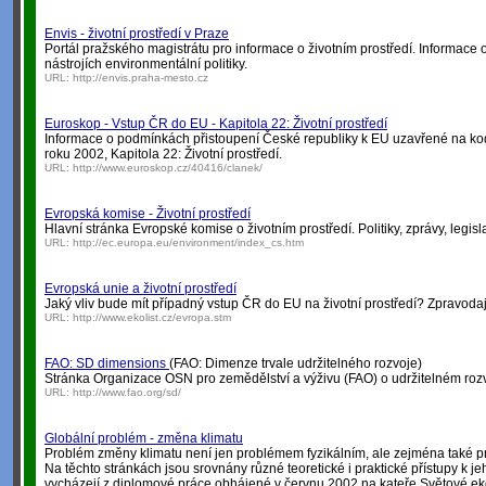
Envis - životní prostředí v Praze
Portál pražského magistrátu pro informace o životním prostředí. Informace o
nástrojích environmentální politiky.
URL:
http://envis.praha-mesto.cz
Euroskop - Vstup ČR do EU - Kapitola 22: Životní prostředí
Informace o podmínkách přistoupení České republiky k EU uzavřené na k
roku 2002, Kapitola 22: Životní prostředí.
URL:
http://www.euroskop.cz/40416/clanek/
Evropská komise - Životní prostředí
Hlavní stránka Evropské komise o životním prostředí. Politiky, zprávy, legisla
URL:
http://ec.europa.eu/environment/index_cs.htm
Evropská unie a životní prostředí
Jaký vliv bude mít případný vstup ČR do EU na životní prostředí? Zpravodajs
URL:
http://www.ekolist.cz/evropa.stm
FAO: SD dimensions
(FAO: Dimenze trvale udržitelného rozvoje)
Stránka Organizace OSN pro zemědělství a výživu (FAO) o udržitelném rozv
URL:
http://www.fao.org/sd/
Globální problém - změna klimatu
Problém změny klimatu není jen problémem fyzikálním, ale zejména také
Na těchto stránkách jsou srovnány různé teoretické i praktické přístupy k 
vycházejí z diplomové práce obhájené v červnu 2002 na kateře Světové e