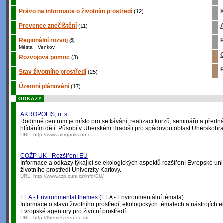
Právo na informace o životním prostředí
K
(12)
Prevence znečištění
A
(11)
Regionální rozvoj
P
@
-
Města
Venkov
O
Rozvojová pomoc
(3)
P
Stav životního prostředí
(25)
Územní plánování
(17)
ODKAZY
AKROPOLIS, o. s.
Rodinné centrum je místo pro setkávání, realizaci kurzů, seminářů a pře
hlídáním dětí. Působí v Uherském Hradišti pro spádovou oblast Uherskohra
URL:
http://www.akropolis-uh.cz
COŽP UK - Rozšíření EU
Informace a odkazy týkající se ekologických aspektů rozšíření Evropské un
životního prostředí Univerzity Karlovy.
URL:
http://www.czp.cuni.cz/info/EU/
EEA - Environmental themes
(EEA - Environmentální témata)
Informace o stavu životního prostředí, ekologických tématech a nástrojích e
Evropské agentury pro životní prostředí.
URL:
http://themes.eea.eu.int