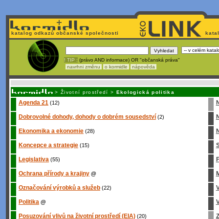
katalog odkazů občanské společnosti
kata
! TIP :
(právo AND informace) OR "občanská práva"
navrhni změnu
o kormidle
nápověda
Unavuje
vás tvorba stránek v HTML? Nemá webmaster
čas
na jejich aktualizac
>
Životní prostředí
>
Ekologická politika
Agenda 21
(12)
Dobrovolné dohody, dohody o dobrém sousedství
(2)
Ekonomika a ekonomie
N
(28)
Koncepce a strategie
S
(15)
Legislativa
(55)
Ochrana přírody a krajiny
M
@
Označování výrobků a služeb
(22)
Politika
V
@
Posuzování vlivů na životní prostředí (EIA)
Z
(20)