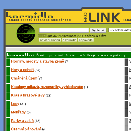
katalog odkazů občanské společnosti
kata
! TIP :
(právo AND informace) OR "občanská práva"
navrhni změnu
o kormidle
nápověda
Unavuje
vás tvorba stránek v HTML? Nemá webmaster
čas
na jejich aktualizac
>
Životní prostředí
>
Příroda
>
Krajina a ekosystémy
Horniny, nerosty a stavba Země
V
@
Hory a pohoří
(34)
Chráněná území
N
@
Katalogy odkazů, rozcestníky, vyhledavače
S
(1)
Kras a krasové jevy
(22)
Lesy
M
(31)
Mokřady
(5)
Parky a zeleň
Z
(13)
Územní plánování
K
@