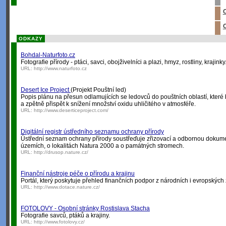
O
O
ODKAZY
Bohdal-Naturfoto.cz
Fotografie přírody - ptáci, savci, obojživelníci a plazi, hmyz, rostliny, krajinky
URL:
http://www.naturfoto.cz
Desert Ice Project
(Projekt Pouštní led)
Popis plánu na přesun odlamujících se ledovců do pouštních oblastí, které 
a zpětně přispět k snížení množství oxidu uhličitého v atmosféře.
URL:
http://www.deserticeproject.com/
Digitální registr ústředního seznamu ochrany přírody
Ústřední seznam ochrany přírody soustřeďuje zřizovací a odbornou dokume
územích, o lokalitách Natura 2000 a o památných stromech.
URL:
http://drusop.nature.cz/
Finanční nástroje péče o přírodu a krajinu
Portál, který poskytuje přehled finančních podpor z národních i evropských 
URL:
http://www.dotace.nature.cz/
FOTOLOVY - Osobní stránky Rostislava Stacha
Fotografie savců, ptáků a krajiny.
URL:
http://www.fotolovy.cz/