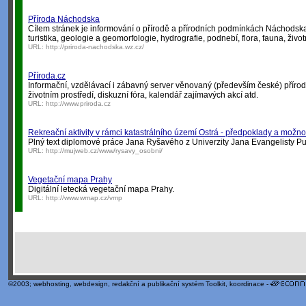
Příroda Náchodska
Cílem stránek je informování o přírodě a přírodních podmínkách Náchodska 
turistika, geologie a geomorfologie, hydrografie, podnebí, flora, fauna, životn
URL:
http://priroda-nachodska.wz.cz/
Příroda.cz
Informační, vzdělávací i zábavný server věnovaný (především české) přírodě
životním prostředí, diskuzní fóra, kalendář zajímavých akcí atd.
URL:
http://www.priroda.cz
Rekreační aktivity v rámci katastrálního území Ostrá - předpoklady a možnos
Plný text diplomové práce Jana Ryšavého z Univerzity Jana Evangelisty P
URL:
http://mujweb.cz/www/rysavy_osobni/
Vegetační mapa Prahy
Digitální letecká vegetační mapa Prahy.
URL:
http://www.wmap.cz/vmp
©2003;
webhosting
,
webdesign
,
redakční a publikační systém Toolkit
, koordinace -