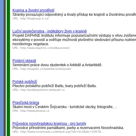
Krajina a životní prostředí
Stránky prosazující odpovědný a trvalý přístup ke krajině a životnímu prostř
URL:
http://krajinazp.ic.cz/
Luční společenstva - indikátory živin v krajině
Projekt DAPHNE Institutu informuje popularizačními výstupy o vlivu zvýšené
ekosytémy v povodí a ověřuje možnosti plošného sledování přísunu nutrien
monitoringu vegetace.
URL:
http://www.daphne.cz/indikacezivin/
Polární oblasti
Seminární práce dvou studentek o Arktidě a Antarktidě.
URL:
http://mujweb.cz/www/kecedar/polar/
Polské pobřeží
Ptactvo polského pobřeží Baltu, tvary pobřeží Baltu.
URL:
http://polskepobrezi.webpark.cz
Pravčická brána
Skalní most v Českém Švýcarsku - turistické stezky, fotografie, ...
URL:
http://www.pbrana.cz
Průvodce novohradskou krajinou - pro turisty
Průvodce přírodními památkami, parky a rezervacemi Novohradska.
URL:
http://www.novehrady.cz/default.asp?ids=414&idc=1087&...