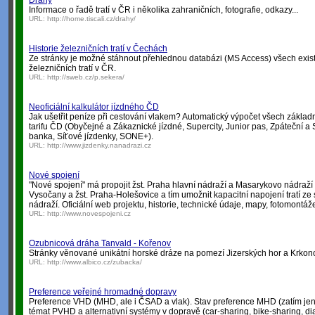
Dráhy
Informace o řadě tratí v ČR i několika zahraničních, fotografie, odkazy...
URL:
http://home.tiscali.cz/drahy/
Historie železničních tratí v Čechách
Ze stránky je možné stáhnout přehlednou databázi (MS Access) všech exist
železničních tratí v ČR.
URL:
http://sweb.cz/p.sekera/
Neoficiální kalkulátor jízdného ČD
Jak ušetřit peníze při cestování vlakem? Automatický výpočet všech základ
tarifu ČD (Obyčejné a Zákaznické jízdné, Supercity, Junior pas, Zpáteční a
banka, Síťové jízdenky, SONE+).
URL:
http://www.jizdenky.nanadrazi.cz
Nové spojení
"Nové spojení" má propojit žst. Praha hlavní nádraží a Masarykovo nádraží s
Vysočany a žst. Praha-Holešovice a tím umožnit kapacitní napojení tratí z
nádraží. Oficiální web projektu, historie, technické údaje, mapy, fotomontáž
URL:
http://www.novespojeni.cz
Ozubnicová dráha Tanvald - Kořenov
Stránky věnované unikátní horské dráze na pomezí Jizerských hor a Krkon
URL:
http://www.albico.cz/zubacka/
Preference veřejné hromadné dopravy
Preference VHD (MHD, ale i ČSAD a vlak). Stav preference MHD (zatím jen
témat PVHD a alternativní systémy v dopravě (car-sharing, bike-sharing, dial