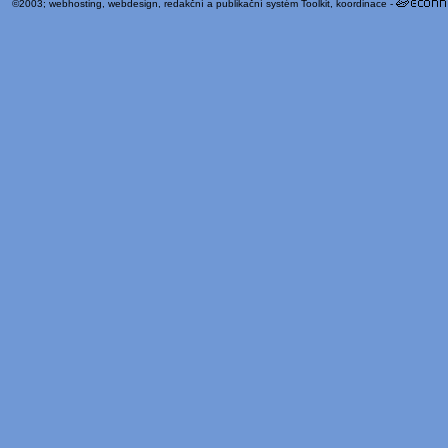
©2003;
webhosting
,
webdesign
,
redakční a publikační systém Toolkit
, koordinace -