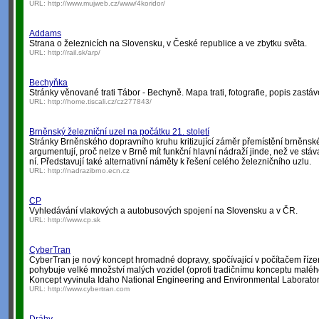
URL:
http://www.mujweb.cz/www/4koridor/
Addams
Strana o železnicích na Slovensku, v České republice a ve zbytku světa.
URL:
http://rail.sk/arp/
Bechyňka
Stránky věnované trati Tábor - Bechyně. Mapa trati, fotografie, popis zastáve
URL:
http://home.tiscali.cz/cz277843/
Brněnský železniční uzel na počátku 21. století
Stránky Brněnského dopravního kruhu kritizující záměr přemístění brněnsk
argumentují, proč nelze v Brně mít funkční hlavní nádraží jinde, než ve stáv
ní. Představují také alternativní náměty k řešení celého železničního uzlu.
URL:
http://nadrazibrno.ecn.cz
CP
Vyhledávání vlakových a autobusových spojení na Slovensku a v ČR.
URL:
http://www.cp.sk
CyberTran
CyberTran je nový koncept hromadné dopravy, spočívající v počítačem řízené
pohybuje velké množství malých vozidel (oproti tradičnímu konceptu malého
Koncept vyvinula Idaho National Engineering and Environmental Laborato
URL:
http://www.cybertran.com