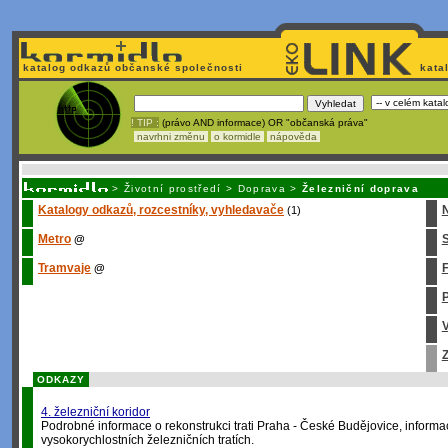
katalog odkazů občanské společnosti
kata
! TIP :
(právo AND informace) OR "občanská práva"
navrhni změnu
o kormidle
nápověda
Nechcete být závislí
na korporátech typu Google či Micro
>
Životní prostředí
>
Doprava
>
Železniční doprava
Katalogy odkazů, rozcestníky, vyhledavače
(1)
Metro
S
@
Tramvaje
@
P
V
Z
ODKAZY
4. železniční koridor
Podrobné informace o rekonstrukci trati Praha - České Budějovice, informac
vysokorychlostních železničních tratích.