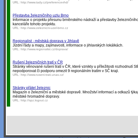
URL:
http://www.tady.cz/preferencevhd/
Přestavba železničního uzlu Brno
Informace o projektu přesunu brněnského nádraží a přestavby železničního
kanceláře tohoto projektu.
URL:
http://www.zeleznicni-uzel-brno.cz
Regionalist - městská doprava v Jihlavě
Jízdní řády a mapy, zajímavosti, informace o jihlavských lokálkách.
URL:
http://www.regionalist.cz/doprava/
Rušení železničních tratí v ČR
Stránky věnované rušení tratí v ČR, které vznikly u příležitosti rozhodnutí 
nepodporovat či podporu omezit 9 regionálním tratím v SČ kraji.
URL:
http://www.ruseni-trati.unas.cz/
Stránky přátel železnic
Magazín o železniční a městské dopravě. Množství informací a odkazů týkaj
městské hromadné dopravy.
URL:
http://spz.logout.cz