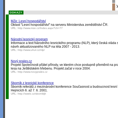
V
ODKAZY
MZe: Lesní hospodářství
Oblast "Lesní hospodářství" na serveru Ministerstva zemědělství ČR.
URL:
http://www.mze.cz/Index.aspx?ch=77
Národní lesnický program
Informace a text Národního lesnického programu (NLP), který česká vláda s
návrh aktualizovaného NLP na léta 2007 - 2013.
URL:
http://www.uhul.cz/nlp/
Nový prales.cz
Projekt Společnosti přátel přírody, ve kterém chce postupně přeměnit na 
lesa na Ještědském hřebenu. Projekt začal v roce 2004.
URL:
http://www.novyprales.cz
Sborník z lesnické konference
Sborník referátů z mezinárodní konference Současnost a budoucnost lesní 
Hejnicích 6. až 7. 6. 2001.
URL:
http://sweb.cz/sbornikjh