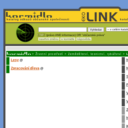
katalog odkazů občanské společnosti
kata
! TIP :
(právo AND informace) OR "občanská práva"
navrhni změnu
o kormidle
nápověda
Nechcete být závislí
na korporátech typu Google či Micro
>
Životní prostředí
>
Zemědělství, lesnictví, rybářství
>
Lesy
@
Zpracování dřeva
N
@
S
V
Z
K