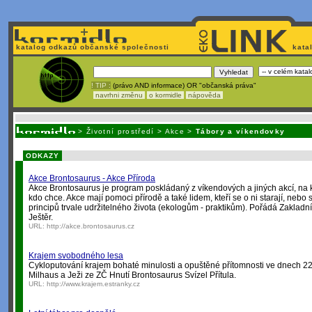
katalog odkazů občanské společnosti
kata
! TIP :
(právo AND informace) OR "občanská práva"
navrhni změnu
o kormidle
nápověda
Nechcete být závislí
na korporátech typu Google či Micro
>
Životní prostředí
>
Akce
>
Tábory a víkendovky
ODKAZY
Akce Brontosaurus - Akce Příroda
Akce Brontosaurus je program poskládaný z víkendových a jiných akcí, na k
kdo chce. Akce mají pomoci přírodě a také lidem, kteří se o ni starají, nebo 
principů trvale udržitelného života (ekologům - praktikům). Pořádá Zakladn
Ještěr.
URL:
http://akce.brontosaurus.cz
Krajem svobodného lesa
Cykloputování krajem bohaté minulosti a opuštěné přítomnosti ve dnech 22.
Milhaus a Ježi ze ZČ Hnutí Brontosaurus Svízel Přítula.
URL:
http://www.krajem.estranky.cz