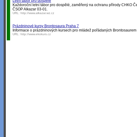
Letní tábor pro dospělé
Každoroční letní tábor pro dospělé, zaměřený na ochranu přírody CHKO Če
ČSOP Alkazar 03-01.
URL:
http://www.alkazar.wz.cz
Prázdninové kursy Brontosaura Praha 7
Informace o prázdninových kursech pro mládež pořádaných Brontosaurem
URL:
http://www.ekokurs.cz