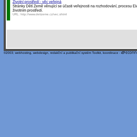
Životní prostředí - věc veřejná
Stránky Dětí Země věnující se účasti veřejnosti na rozhodování, procesu EI
životním prostředí.
URL:
http://www.detizeme.cz/vec.shtml
©2003;
webhosting
,
webdesign
,
redakční a publikační systém Toolkit
, koordinace -