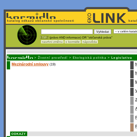
katalog odkazů občanské společnosti
kata
! TIP :
(právo AND informace) OR "občanská práva"
navrhni změnu
o kormidle
nápověda
Unavuje
vás tvorba stránek v HTML? Nemá webmaster
čas
na jejich aktualizac
>
Životní prostředí
>
Ekologická politika
>
Legislativa
Mezinárodní smlouvy
(19)
N
M
V
Z
A
P
P
ODKAZY