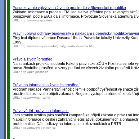
Posudzovanie vplyvov na životné prostredie v Slovenskej republike
Základní informace o procesu EIA, legislativa, přehled posuzovaných akcí
posuzování podle EIA a další informace. Provozuje Slovenská agentúra živ
URL:
http://www.sazp.sk/eia/
Právní úprava ochrany biodiverzity a nakládání s geneticky modifikovaným
Plný text diplomové práce Dušana Uhra z Právnické fakulty Univerzity Karlo
1999.
URL:
http://www.volny.cz/dudu/gmo/gmoabiodiverzita.htm
Právo a životní prostředí
Na stránkách projektu studentů Fakulty právnické ZČU v Plzni naleznete vý
práva životního prostředí a vzory podání ve věcech životního prostředí k r
URL:
http://pzp.juristic.cz
Právo na informace o životním prostředí
Program Nadace Partnerství, jehož cílem je podpořit veřejnost ve snaze zís
prostředí a usilovat o přijetí zákona o Registru výstupů a přenosů znečišťuj
URL:
http://www.ecn.cz/rtk
Právo vědět - právo na informace
Tato stránka vznikla jako součást kampaně za přijetí zákona o právu na inf
Nabízí informace o české i zahraniční legislativě, dokumentech a ohlasech 
problematice. Dále odkazy na informace o ekoznačkách a PRTR.
URL:
http://pravovedet.ecn.cz