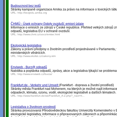
Budoucnost bez jedů
Stránky kampaně organizace Arnika za právo na informace o toxických látk
URL:
http://bezjedu.arnika.org
ČHMÚ - Úsek ochrany čistoty ovzduší: emisní údaje
Informace o emisích ze zdrojů v České republice. Přehled velkých zdrojů 
odpadů, legislativa EU v ochraně ovzduší.
URL:
http://www.chmi.cz/uoco/emise.html
Ekologická legislativa
Zákony a právní předpisy o životním prostředí projednávané v Parlamentu, 
ministerských věstnících.
URL:
http://www.ekolist.cz/zakony.stm
Enviweb - Burz@ odpadů
Nabídka a poptávka odpadů, zprávy, akce a legislativa týkající se problema
URL:
http://www.enviweb.cz/burza/
Frankfurt.de - Verkehr und Umvelt
(Frankfurt - doprava a životní prostředí)
Stránky města Frankfurt nad Mohenem, na kterých je možné najít informace 
odpadech, klimatu, ozonu, vodě, ekologické legislativě a dalších tématech.
URL:
http://www.frankfurt.de/sis/Frankfurt_A-Z.php?_navi=h...
Legislatíva o životnom prostredí
Stránka provozovaná Přírodovědeckou fakultou Univerzity Komenskeho v B
ekologické legislativy, informace o připravovaných zákonech a připomínká