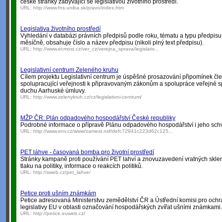
české stránky zabývající se legislativou životního prostředí.
URL:
http://www.fns.uniba.sk/pravo/index.htm
Legislativa životního prostředí
Vyhledání v databázi právních předpisů podle roku, tématu a typu předpisu
měsíčně, obsahuje číslo a název předpisu (nikoli plný text předpisu).
URL:
http://www.ecmost.cz/ver_cz/verejna_sprava/legislativ...
Legislativní centrum Zeleného kruhu
Cílem projektu Legislativní centrum je úspěšné prosazování připomínek čl
spolupracující veřejnosti k připravovaným zákonům a spolupráce veřejné s
duchu Aarhuské úmluvy.
URL:
http://www.zelenykruh.cz/cz/legislativni-centrum/
MŽP ČR: Plán odpadového hospodářství České republiky
Podrobné informace o přípravě Plánu odpadového hospodářství i jeho sch
URL:
http://www.env.cz/www/zamest.nsf/defc72941c223d62c125...
PET láhve - časovaná bomba pro životní prostředí
Stránky kampaně proti používání PET lahví a znovuzavedení vratných sklen
tlaku na politiky, informace o reakcích politiků.
URL:
http://sweb.cz/pet_lahve/
Petice proti ušním známkám
Petice adresovaná Ministerstvu zemědělství ČR a Ústřední komisi pro och
legislativy EU v oblasti označování hospodářských zvířat ušními známkami.
URL:
http://petice.euweb.cz/