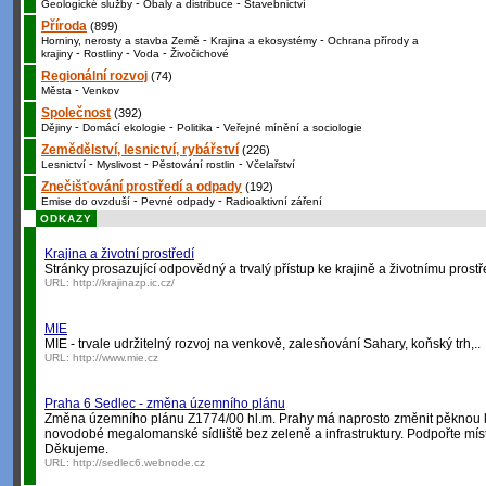
-
-
Geologické služby
Obaly a distribuce
Stavebnictví
Příroda
(899)
-
-
Horniny, nerosty a stavba Země
Krajina a ekosystémy
Ochrana přírody a
-
-
-
krajiny
Rostliny
Voda
Živočichové
Regionální rozvoj
(74)
-
Města
Venkov
Společnost
(392)
-
-
-
Dějiny
Domácí ekologie
Politika
Veřejné mínění a sociologie
Zemědělství, lesnictví, rybářství
(226)
-
-
-
Lesnictví
Myslivost
Pěstování rostlin
Včelařství
Znečišťování prostředí a odpady
(192)
-
-
Emise do ovzduší
Pevné odpady
Radioaktivní záření
ODKAZY
Krajina a životní prostředí
Stránky prosazující odpovědný a trvalý přístup ke krajině a životnímu prostř
URL:
http://krajinazp.ic.cz/
MIE
MIE - trvale udržitelný rozvoj na venkově, zalesňování Sahary, koňský trh,..
URL:
http://www.mie.cz
Praha 6 Sedlec - změna územního plánu
Změna územního plánu Z1774/00 hl.m. Prahy má naprosto změnit pěknou lo
novodobé megalomanské sídliště bez zeleně a infrastruktury. Podpořte míst
Děkujeme.
URL:
http://sedlec6.webnode.cz