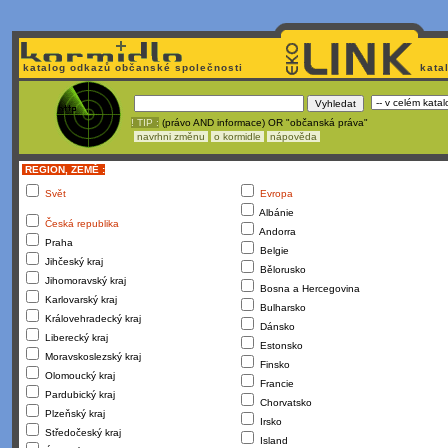
katalog odkazů občanské společnosti
kata
! TIP :
(právo AND informace) OR "občanská práva"
navrhni změnu
o kormidle
nápověda
REGION, ZEMĚ :
Svět
Evropa
Albánie
Česká republika
Andorra
Praha
Belgie
Jihčeský kraj
Bělorusko
Jihomoravský kraj
Bosna a Hercegovina
Karlovarský kraj
Bulharsko
Královehradecký kraj
Dánsko
Liberecký kraj
Estonsko
Moravskoslezský kraj
Finsko
Olomoucký kraj
Francie
Pardubický kraj
Chorvatsko
Plzeňský kraj
Irsko
Středočeský kraj
Island