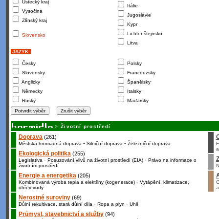
Ústecký kraj
Itálie
Vysočina
Jugoslávie
Zlínský kraj
Kypr
Lichtenštejnsko
Slovensko
Litva
JAZYK :
Česky
Polsky
Slovensky
Francouzsky
Anglicky
Španělsky
Německy
Italsky
Rusky
Maďarsky
>
Životní prostředí
Doprava
(261)
-
-
Městská hromadná doprava
Silniční doprava
Železniční doprava
F
a
Ekologická politika
(255)
Z
-
-
Legislativa
Posuzování vlivů na životní prostředí (EIA)
Právo na informace o
životním prostředí
N
Energie a energetika
(205)
-
Kombinovaná výroba tepla a elektřiny (kogenerace)
Vytápění, klimatizace,
O
ohřev vody
a
Nerostné suroviny
(69)
-
-
Důlní rekultivace, stará důlní díla
Ropa a plyn
Uhlí
Průmysl, stavebnictví a služby
(94)