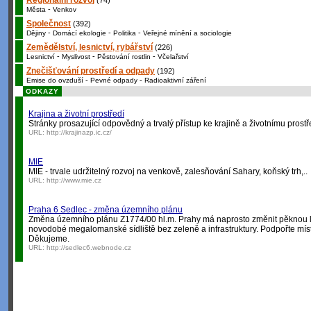
Regionální rozvoj
(74)
-
Města
Venkov
Společnost
(392)
-
-
-
Dějiny
Domácí ekologie
Politika
Veřejné mínění a sociologie
Zemědělství, lesnictví, rybářství
(226)
-
-
-
Lesnictví
Myslivost
Pěstování rostlin
Včelařství
Znečišťování prostředí a odpady
(192)
-
-
Emise do ovzduší
Pevné odpady
Radioaktivní záření
ODKAZY
Krajina a životní prostředí
Stránky prosazující odpovědný a trvalý přístup ke krajině a životnímu prostř
URL:
http://krajinazp.ic.cz/
MIE
MIE - trvale udržitelný rozvoj na venkově, zalesňování Sahary, koňský trh,..
URL:
http://www.mie.cz
Praha 6 Sedlec - změna územního plánu
Změna územního plánu Z1774/00 hl.m. Prahy má naprosto změnit pěknou lo
novodobé megalomanské sídliště bez zeleně a infrastruktury. Podpořte míst
Děkujeme.
URL:
http://sedlec6.webnode.cz