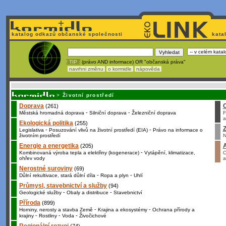
katalog odkazů občanské společnosti
kata
! TIP :
(právo AND informace) OR "občanská práva"
navrhni změnu
o kormidle
nápověda
Unavuje
vás tvorba stránek v HTML? Nemá webmaster
čas
na jejich aktualizac
>
Životní prostředí
Doprava
(261)
-
-
Městská hromadná doprava
Silniční doprava
Železniční doprava
F
a
Ekologická politika
(255)
Z
-
-
Legislativa
Posuzování vlivů na životní prostředí (EIA)
Právo na informace o
životním prostředí
N
Energie a energetika
(205)
-
Kombinovaná výroba tepla a elektřiny (kogenerace)
Vytápění, klimatizace,
O
ohřev vody
a
Nerostné suroviny
(69)
-
-
Důlní rekultivace, stará důlní díla
Ropa a plyn
Uhlí
Průmysl, stavebnictví a služby
(94)
-
-
Geologické služby
Obaly a distribuce
Stavebnictví
Příroda
(899)
-
-
Horniny, nerosty a stavba Země
Krajina a ekosystémy
Ochrana přírody a
-
-
-
krajiny
Rostliny
Voda
Živočichové