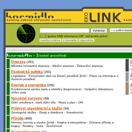
katalog odkazů občanské společnosti
kata
! TIP :
(právo AND informace) OR "občanská práva"
navrhni změnu
o kormidle
nápověda
Nechcete být závislí
na korporátech typu Google či Micro
>
Životní prostředí
Doprava
(261)
-
-
Městská hromadná doprava
Silniční doprava
Železniční doprava
F
a
Ekologická politika
(255)
Z
-
-
Legislativa
Posuzování vlivů na životní prostředí (EIA)
Právo na informace o
životním prostředí
N
Energie a energetika
(205)
-
Kombinovaná výroba tepla a elektřiny (kogenerace)
Vytápění, klimatizace,
O
ohřev vody
a
Nerostné suroviny
(69)
-
-
Důlní rekultivace, stará důlní díla
Ropa a plyn
Uhlí
Průmysl, stavebnictví a služby
(94)
-
-
Geologické služby
Obaly a distribuce
Stavebnictví
Příroda
(899)
-
-
Horniny, nerosty a stavba Země
Krajina a ekosystémy
Ochrana přírody a
-
-
-
krajiny
Rostliny
Voda
Živočichové