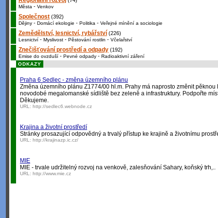
Regionální rozvoj
(74)
-
Města
Venkov
Společnost
(392)
-
-
-
Dějiny
Domácí ekologie
Politika
Veřejné mínění a sociologie
Zemědělství, lesnictví, rybářství
(226)
-
-
-
Lesnictví
Myslivost
Pěstování rostlin
Včelařství
Znečišťování prostředí a odpady
(192)
-
-
Emise do ovzduší
Pevné odpady
Radioaktivní záření
ODKAZY
Praha 6 Sedlec - změna územního plánu
Změna územního plánu Z1774/00 hl.m. Prahy má naprosto změnit pěknou lo
novodobé megalomanské sídliště bez zeleně a infrastruktury. Podpořte míst
Děkujeme.
URL:
http://sedlec6.webnode.cz
Krajina a životní prostředí
Stránky prosazující odpovědný a trvalý přístup ke krajině a životnímu prostř
URL:
http://krajinazp.ic.cz/
MIE
MIE - trvale udržitelný rozvoj na venkově, zalesňování Sahary, koňský trh,..
URL:
http://www.mie.cz