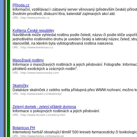
Příroda.cz
Informační, vzdělávací i zábavný server věnovaný (především české) přírodě
životním prostředí, diskuzní fóra, kalendář zajímavých akcí atd.
URL:
http://www.priroda.cz
Květena České republiky
Návštěvník může vyhledat rostlinu podle čeledi, názvu či podle klíče uspo
jednotlivého rostlinného druhu je uveden český a latinský název, čeleď, st
stanoviště, na kterém byla vyfotografovaná rostlina nalezena.
URL:
http://www.kvetenacr.cz
Masožravé rostliny
Informace o masožravých rostlinách a jejich pěstování. Fotografie. Informa
pěstitelů exotických a vzácných rostlin".
URL:
http://www.masozravky.com
Skalničky
Databáze skalniček z celého světa přístupná přes WWW rozhraní, možno ko
URL:
http://www.kadel.cz/skalnicky/
Zelený domek - zelení přátelé domova
Informace o pokojových rostlinách a jejich pěstování.
URL:
http://www.domek.cz/zeleny.htm
Botanicus PH
Internetový herbář obsahující téměř 500 kreseb farmaceuticky či toxikologi
URL:
http://www.biotox.cz/botanicus/