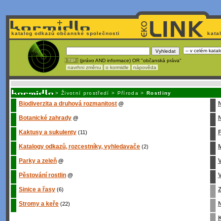
katalog odkazů občanské společnosti
kata
! TIP :
(právo AND informace) OR "občanská práva"
navrhni změnu
o kormidle
nápověda
Unavuje
vás tvorba stránek v HTML? Nemá webmaster
čas
na jejich aktualizac
>
Životní prostředí
>
Příroda
>
Rostliny
Biodiverzita a druhová rozmanitost
@
Botanické zahrady
N
@
Kaktusy a sukulenty
(11)
Katalogy odkazů, rozcestníky, vyhledavače
M
(2)
Parky a zeleň
@
Pěstování rostlin
V
@
Sinice a řasy
Z
(6)
Stromy a keře
(22)
K