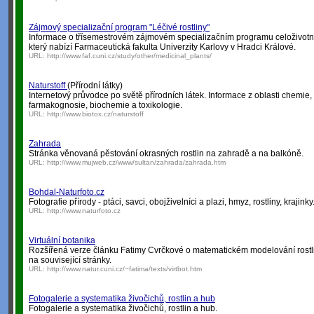
Zájmový specializační program "Léčivé rostliny"
Informace o třísemestrovém zájmovém specializačním programu celoživotníh
který nabízí Farmaceutická fakulta Univerzity Karlovy v Hradci Králové.
URL:
http://www.faf.cuni.cz/study/other/medicinal_plants/
Naturstoff
(Přírodní látky)
Internetový průvodce po světě přírodních látek. Informace z oblasti chemie, 
farmakognosie, biochemie a toxikologie.
URL:
http://www.biotox.cz/naturstoff
Zahrada
Stránka věnovaná pěstování okrasných rostlin na zahradě a na balkóně.
URL:
http://www.mujweb.cz/www/sultan/zahrada/zahrada.htm
Bohdal-Naturfoto.cz
Fotografie přírody - ptáci, savci, obojživelníci a plazi, hmyz, rostliny, krajinky
URL:
http://www.naturfoto.cz
Virtuální botanika
Rozšířená verze článku Fatimy Cvrčkové o matematickém modelování rostl
na související stránky.
URL:
http://www.natur.cuni.cz/~fatima/texts/virtbot.htm
Fotogalerie a systematika živočichů, rostlin a hub
Fotogalerie a systematika živočichů, rostlin a hub.