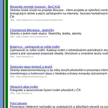
Moravské zemské muzeum - BioCASE
Stránka české účasti na projektu Biocase - cílem projektu je vytvoření cen
biologických sbírek a jejich zpřístupnění na internetu. Seznam herbářových
ČR.
URL:
http://www.mzm.cz/mzm/ostatni/odkaz.htm
Chumanová Miroslava - skalničky
Stránky o jedné malé skalce. Skalničky, skalka, alpinky.
URL:
http://sweb.cz/m.chumanova
Botany.cz - zajímavosti ze světa rostlin
Zajímavosti ze světa rostlin. Katalog rostlin s vyhledáváním jednotlivých 
území a jiné významné botanické lokality. Ohrožené a chráněné druhy rostl
URL:
http://botany.cz
Sledování stavu biotopů a druhů
Stránky www.biomonitoring.cz by měly sloužit především k prezentaci inform
(monitoringu) a hodnocení stavu z hlediska ochrany evropsky významných
URL:
http://www.biomonitoring.cz/
Obrazový atlas rostlin
Fotografie a taxonomické řazení rostlin převážně z ČR
URL:
http://orchis.cz
Polní plevele
Prezentace některých nejčastěji se vyskytujících a důležitých plevelů na ú