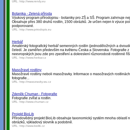
URL:
http://www.rendy.eu
Botanika - Zelená příroda
Výukový program přírodopisu - botaniky pro ZŠ a SŠ. Program zahrnuje nejz
Obsahuje přes 380 druhů rostlin, 1500 obrázků. Je určen nejen k výuce poč
podporované.
URL:
http://www.prirodopis.eu
Herbář
Amatérský fotografický herbář semenných rostlin (jednoděložných a dvoud
čeledí. Je zaměřen především na květenu Česka a Slovenska. Fotografie z 
neevropských jsou zde pro zpestření a dokreslení různorodosti rostlinné říš
URL:
http://www.herbar.cz
Masožravé rostliny
Masožravé rostliny neboli masožravky. Informace o masožravých rostlinách
fotografie...
URL:
http://masozravky.wu.cz
Zdeněk Chuman - Fotografie
Fotografie zvířat a rostlin.
URL:
http://www.chuman.cz
Projekt BioLib
Přírodovědný projekt BioLib obsahuje taxonomický systém mnoha oblastí rost
obrázků, výkladový slovník a podobně.
URL:
http://www.biolib.cz