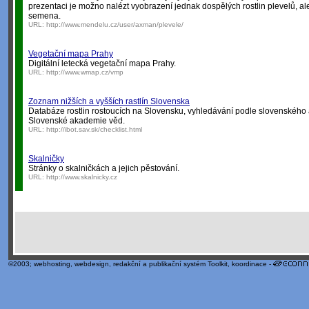
prezentaci je možno nalézt vyobrazení jednak dospělých rostlin plevelů, ale t
semena.
URL:
http://www.mendelu.cz/user/axman/plevele/
Vegetační mapa Prahy
Digitální letecká vegetační mapa Prahy.
URL:
http://www.wmap.cz/vmp
Zoznam nižších a vyšších rastlín Slovenska
Databáze rostlin rostoucích na Slovensku, vyhledávání podle slovenského 
Slovenské akademie věd.
URL:
http://ibot.sav.sk/checklist.html
Skalničky
Stránky o skalničkách a jejich pěstování.
URL:
http://www.skalnicky.cz
©2003;
webhosting
,
webdesign
,
redakční a publikační systém Toolkit
, koordinace -