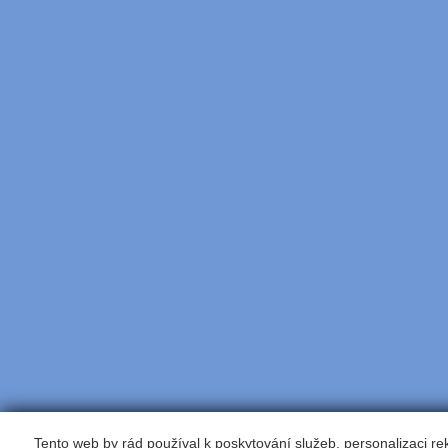
Tento web by rád používal k poskytování služeb, personalizaci r