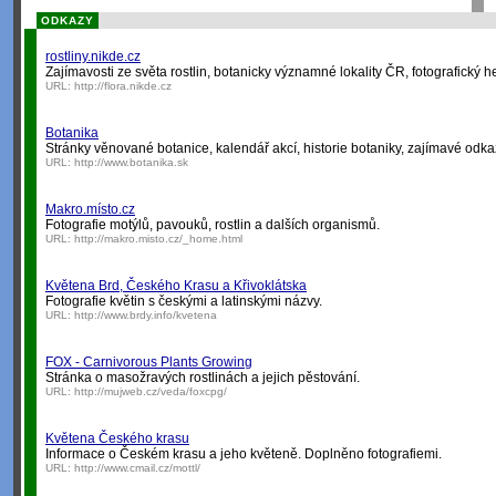
ODKAZY
rostliny.nikde.cz
Zajímavosti ze světa rostlin, botanicky významné lokality ČR, fotografický h
URL:
http://flora.nikde.cz
Botanika
Stránky věnované botanice, kalendář akcí, historie botaniky, zajímavé odka
URL:
http://www.botanika.sk
Makro.místo.cz
Fotografie motýlů, pavouků, rostlin a dalších organismů.
URL:
http://makro.misto.cz/_home.html
Květena Brd, Českého Krasu a Křivoklátska
Fotografie květin s českými a latinskými názvy.
URL:
http://www.brdy.info/kvetena
FOX - Carnivorous Plants Growing
Stránka o masožravých rostlinách a jejich pěstování.
URL:
http://mujweb.cz/veda/foxcpg/
Květena Českého krasu
Informace o Českém krasu a jeho květeně. Doplněno fotografiemi.
URL:
http://www.cmail.cz/mottl/