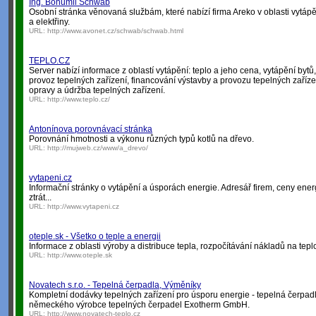
Ing. Bohumil Schwab
Osobní stránka věnovaná službám, které nabízí firma Areko v oblasti vytáp
a elektřiny.
URL:
http://www.avonet.cz/schwab/schwab.html
TEPLO.CZ
Server nabízí informace z oblastí vytápění: teplo a jeho cena, vytápění bytů
provoz tepelných zařízení, financování výstavby a provozu tepelných zaříze
opravy a údržba tepelných zařízení.
URL:
http://www.teplo.cz/
Antonínova porovnávací stránka
Porovnání hmotnosti a výkonu různých typů kotlů na dřevo.
URL:
http://mujweb.cz/www/a_drevo/
vytapeni.cz
Informační stránky o vytápění a úsporách energie. Adresář firem, ceny ene
ztrát...
URL:
http://www.vytapeni.cz
oteple.sk - Všetko o teple a energii
Informace z oblasti výroby a distribuce tepla, rozpočítávání nákladů na tepl
URL:
http://www.oteple.sk
Novatech s.r.o. - Tepelná čerpadla, Výměníky
Kompletní dodávky tepelných zařízení pro úsporu energie - tepelná čerpad
německého výrobce tepelných čerpadel Exotherm GmbH.
URL:
http://www.novatech-teplo.cz