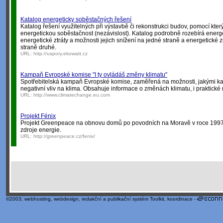
Katalog energeticky soběstačných řešení
Katalog řešení využitelných při výstavbě či rekonstrukci budov, pomocí kterýc
energetickou soběstačnost (nezávislost). Katalog podrobně rozebírá energet
energetické ztráty a možnosti jejich snížení na jedné straně a energetické zi
straně druhé.
URL:
http://uspory.ekowatt.cz
Kampaň Evropské komise "I ty ovládáš změny klimatu"
Spotřebitelská kampaň Evropské komise, zaměřená na možnosti, jakými k
negativní vliv na klima. Obsahuje informace o změnách klimatu, i praktické 
URL:
http://www.climatechange.eu.com
Projekt Fénix
Projekt Greenpeace na obnovu domů po povodních na Moravě v roce 1997, 
zdroje energie.
URL:
http://greenpeace.cz/fenix/
©2003;
webhosting
,
webdesign
,
redakční a publikační systém Toolkit
, koordinace -