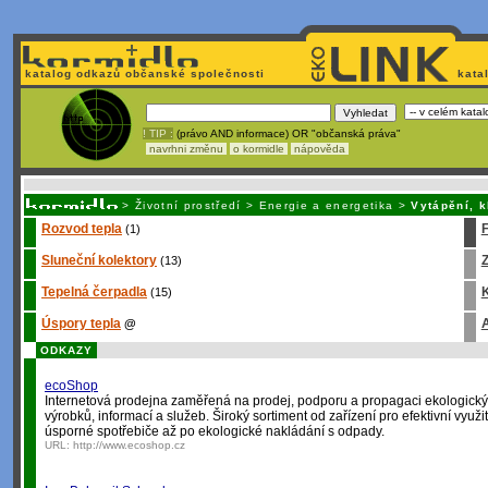
katalog odkazů občanské společnosti
kata
! TIP :
(právo AND informace) OR "občanská práva"
navrhni změnu
o kormidle
nápověda
Unavuje
vás tvorba stránek v HTML? Nemá webmaster
čas
na jejich aktualizac
>
Životní prostředí
>
Energie a energetika
>
Vytápění, k
Rozvod tepla
(1)
Sluneční kolektory
Z
(13)
Tepelná čerpadla
K
(15)
Úspory tepla
A
@
ODKAZY
ecoShop
Internetová prodejna zaměřená na prodej, podporu a propagaci ekologick
výrobků, informací a služeb. Široký sortiment od zařízení pro efektivní využi
úsporné spotřebiče až po ekologické nakládání s odpady.
URL:
http://www.ecoshop.cz