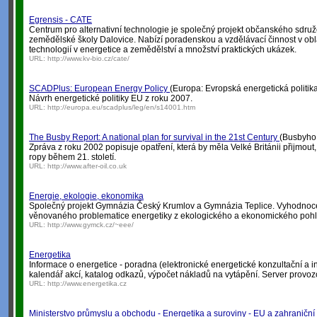
Egrensis - CATE
Centrum pro alternativní technologie je společný projekt občanského sdruž
zemědělské školy Dalovice. Nabízí poradenskou a vzdělávací činnost v oblas
technologií v energetice a zemědělství a množství praktických ukázek.
URL:
http://www.kv-bio.cz/cate/
SCADPlus: European Energy Policy
(Europa: Evropská energetická politik
Návrh energetické politiky EU z roku 2007.
URL:
http://europa.eu/scadplus/leg/en/s14001.htm
The Busby Report: A national plan for survival in the 21st Century
(Busbyho z
Zpráva z roku 2002 popisuje opatření, která by měla Velké Británii přijmout
ropy během 21. století.
URL:
http://www.after-oil.co.uk
Energie, ekologie, ekonomika
Společný projekt Gymnázia Český Krumlov a Gymnázia Teplice. Vyhodnoc
věnovaného problematice energetiky z ekologického a ekonomického poh
URL:
http://www.gymck.cz/~eee/
Energetika
Informace o energetice - poradna (elektronické energetické konzultační a in
kalendář akcí, katalog odkazů, výpočet nákladů na vytápění. Server provo
URL:
http://www.energetika.cz
Ministerstvo průmyslu a obchodu - Energetika a suroviny - EU a zahraniční