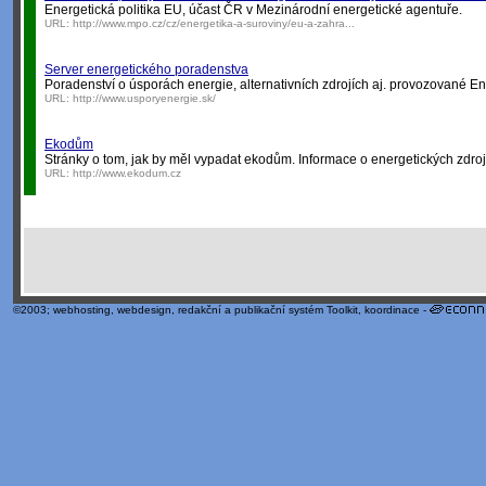
Energetická politika EU, účast ČR v Mezinárodní energetické agentuře.
URL:
http://www.mpo.cz/cz/energetika-a-suroviny/eu-a-zahra...
Server energetického poradenstva
Poradenství o úsporách energie, alternativních zdrojích aj. provozované E
URL:
http://www.usporyenergie.sk/
Ekodům
Stránky o tom, jak by měl vypadat ekodům. Informace o energetických zdroj
URL:
http://www.ekodum.cz
©2003;
webhosting
,
webdesign
,
redakční a publikační systém Toolkit
, koordinace -