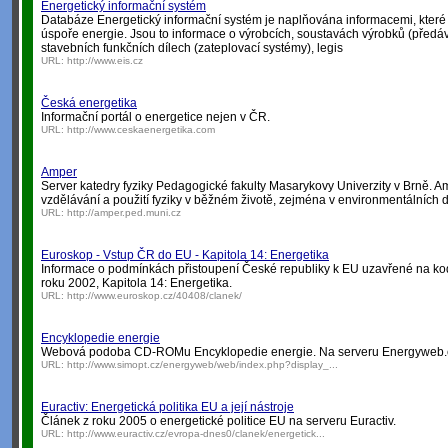
Energetický informační systém
Databáze Energetický informační systém je naplňována informacemi, které 
úspoře energie. Jsou to informace o výrobcích, soustavách výrobků (předáva
stavebních funkčních dílech (zateplovací systémy), legis
URL:
http://www.eis.cz
Česká energetika
Informační portál o energetice nejen v ČR.
URL:
http://www.ceskaenergetika.com
Amper
Server katedry fyziky Pedagogické fakulty Masarykovy Univerzity v Brně. A
vzdělávání a použití fyziky v běžném životě, zejména v environmentálních d
URL:
http://amper.ped.muni.cz
Euroskop - Vstup ČR do EU - Kapitola 14: Energetika
Informace o podmínkách přistoupení České republiky k EU uzavřené na k
roku 2002, Kapitola 14: Energetika.
URL:
http://www.euroskop.cz/40408/clanek/
Encyklopedie energie
Webová podoba CD-ROMu Encyklopedie energie. Na serveru Energyweb.
URL:
http://www.simopt.cz/energyweb/web/index.php?display_...
Euractiv: Energetická politika EU a její nástroje
Článek z roku 2005 o energetické politice EU na serveru Euractiv.
URL:
http://www.euractiv.cz/evropa-dnes0/clanek/energetick...