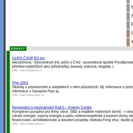
K
A
P
O
V
ODKAZY
61/RS ČSOP RS Iris
ekovýchova - Ekocentrum Iris, péče o CHú - pozemkový spolek Prostějovsk
přehled nejbližších akcí (přednášky, besedy, exkurze, brigády..)
URL:
http://www.iris.cz
Plyn 2001
Stránky o plynárenství a subjektech v něm působících. Mj. informace o p
informace o časopise Plyn aj.
URL:
http://www.plyn.cz
Regionální a mezinárodní RaES – Energy Centre
Komplexní poradna pro firmy, obce, SBD a majitele rodinných domů - v obo
zdrojů energie, úspory energie a paliv, nízkoenergetické a pasivní domy, e
financování, architektonické a stavební projekty, metoda Feng shui, studie p
URL:
http://www.raes.cz