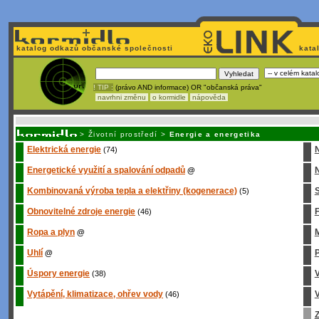
katalog odkazů občanské společnosti
kata
! TIP :
(právo AND informace) OR "občanská práva"
navrhni změnu
o kormidle
nápověda
Unavuje
vás tvorba stránek v HTML? Nemá webmaster
čas
na jejich aktualizac
>
Životní prostředí
>
Energie a energetika
Elektrická energie
(74)
Energetické využití a spalování odpadů
N
@
Kombinovaná výroba tepla a elektřiny (kogenerace)
S
(5)
Obnovitelné zdroje energie
(46)
Ropa a plyn
M
@
Uhlí
P
@
Úspory energie
(38)
Vytápění, klimatizace, ohřev vody
V
(46)
Z