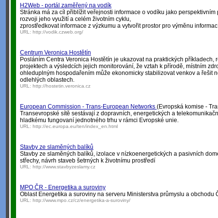
H2Web - portál zaměřený na vodík
Stránka má za cíl přiblížit veřejnosti informace o vodíku jako perspektivním 
rozvoji jeho využití a celém životním cyklu,
zprostředkovat informace z výzkumu a vytvořit prostor pro výměnu informací
URL:
http://vodik.czweb.org/
Centrum Veronica Hostětín
Posláním Centra Veronica Hostětín je ukazovat na praktických příkladech,
projektech a výsledcích jejich monitorování, že vztah k přírodě, místním zdr
ohleduplným hospodařením může ekonomicky stabilizovat venkov a řešit 
odlehlých oblastech.
URL:
http://hostetin.veronica.cz
European Commission - Trans-European Networks
(Evropská komise - Tra
Transevropské sítě sestávají z dopravních, energetických a telekomunikačníc
hladkému fungovaní jednotného trhu v rámci Evropské unie.
URL:
http://ec.europa.eu/ten/index_en.html
Stavby ze slaměných balíků
Stavby ze slaměných balíků, izolace v nízkoenergetických a pasivních dom
střechy, návrh staveb šetrných k životnímu prostředí
URL:
http://www.stavbyzeslamy.cz
MPO ČR - Energetika a suroviny
Oblast Energetika a suroviny na serveru Ministerstva průmyslu a obchodu 
URL:
http://www.mpo.cz/cz/energetika-a-suroviny/