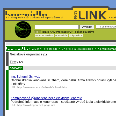
katalog odkazů občanské společnosti
kata
! TIP :
(právo AND informace) OR "občanská práva"
navrhni změnu
o kormidle
nápověda
Nechcete být závislí
na korporátech typu Google či Micro
>
Životní prostředí
>
Energie a energetika
>
Kombinovan
Neziskové organizace
(1)
Firmy
(2)
ODKAZY
Ing. Bohumil Schwab
Osobní stránka věnovaná službám, které nabízí firma Areko v oblasti vytáp
a elektřiny.
URL:
http://www.avonet.cz/schwab/schwab.html
Kombinovaná výroba tepelnej a elektrickej energie
Podrobné informace o kogeneraci - současné výrobě tepla a elektrické ene
URL:
http://www.kogen.web-page.net