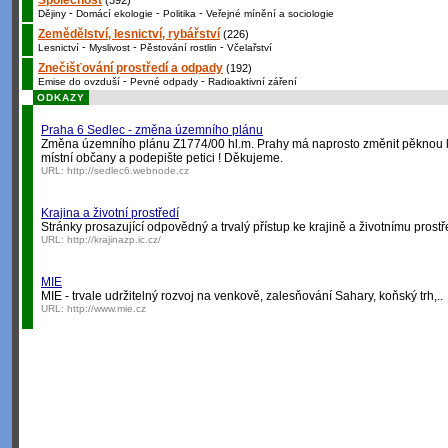
Společnost
(392)
-
-
-
Dějiny
Domácí ekologie
Politika
Veřejné mínění a sociologie
Zemědělství, lesnictví, rybářství
(226)
-
-
-
Lesnictví
Myslivost
Pěstování rostlin
Včelařství
Znečišťování prostředí a odpady
(192)
-
-
Emise do ovzduší
Pevné odpady
Radioaktivní záření
ODKAZY
Praha 6 Sedlec - změna územního plánu
Změna územního plánu Z1774/00 hl.m. Prahy má naprosto změnit pěknou lok
místní občany a podepište petici ! Děkujeme.
URL:
http://sedlec6.webnode.cz
Krajina a životní prostředí
Stránky prosazující odpovědný a trvalý přístup ke krajině a životnímu prostř
URL:
http://krajinazp.ic.cz/
MIE
MIE - trvale udržitelný rozvoj na venkově, zalesňování Sahary, koňský trh,..
URL:
http://www.mie.cz