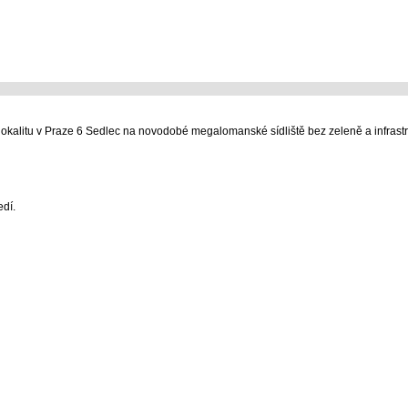
alitu v Praze 6 Sedlec na novodobé megalomanské sídliště bez zeleně a infrastr
edí.