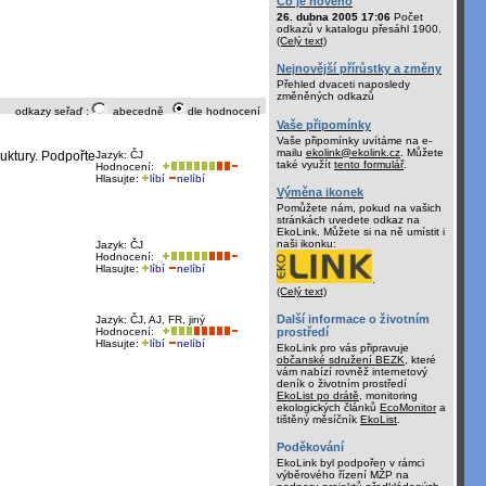
Co je nového
26. dubna 2005 17:06
Počet
odkazů v katalogu přesáhl 1900.
(Celý text)
Nejnovější přírůstky a změny
Přehled dvaceti naposledy
změněných odkazů
odkazy seřaď :
abecedně
dle hodnocení
Vaše připomínky
Vaše připomínky uvítáme na e-
mailu
ekolink@ekolink.cz
. Můžete
uktury. Podpořte
Jazyk: ČJ
také využít
tento formulář
.
Hodnocení:
Hlasujte:
líbí
nelíbí
Výměna ikonek
Pomůžete nám, pokud na vašich
stránkách uvedete odkaz na
EkoLink. Můžete si na ně umístit i
naši ikonku:
Jazyk: ČJ
Hodnocení:
Hlasujte:
líbí
nelíbí
.
(Celý text)
Další informace o životním
Jazyk: ČJ, AJ, FR, jiný
prostředí
Hodnocení:
Hlasujte:
líbí
nelíbí
EkoLink pro vás připravuje
občanské sdružení BEZK
, které
vám nabízí rovněž internetový
deník o životním prostředí
EkoList po drátě
, monitoring
ekologických článků
EcoMonitor
a
tištěný měsíčník
EkoList
.
Poděkování
EkoLink byl podpořen v rámci
výběrového řízení MŽP na