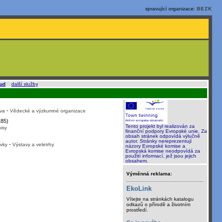
spravující organizace:
BEZK
oud
a
další služby
.
-
va
Vědecké a výzkumné organizace
85)
Tento projekt byl realizován za
isy
finanční podpory Evropské unie. Za
obsah stránek odpovídá výlučně
autor. Stránky nereprezentují
-
vky
Výstavy a veletrhy
názory Evropské komise a
Evropská komise neodpovídá za
použití informací, jež jsou jejich
obsahem.
Výměnná reklama:
EkoLink
Vítejte na stránkách katalogu
odkazů o přírodě a životním
prostředí.