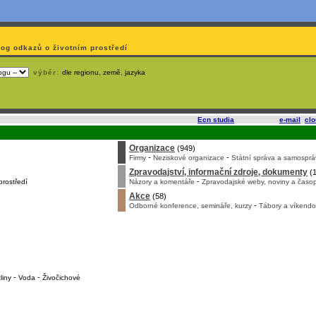
log odkazů o životním prostředí
výběr:
dle regionu, země, jazyka
slí
na korporátech typu Google či Microsoft? Využijte služeb
Ecn studia
, které nabízí
e-mail
,
cl
Organizace
(949)
-
-
Firmy
Neziskové organizace
Státní správa a samosprá
Zpravodajství, informační zdroje, dokumenty
(1
-
prostředí
Názory a komentáře
Zpravodajské weby, noviny a časop
Akce
(58)
-
Odborné konference, semináře, kurzy
Tábory a víkendo
-
-
liny
Voda
Živočichové