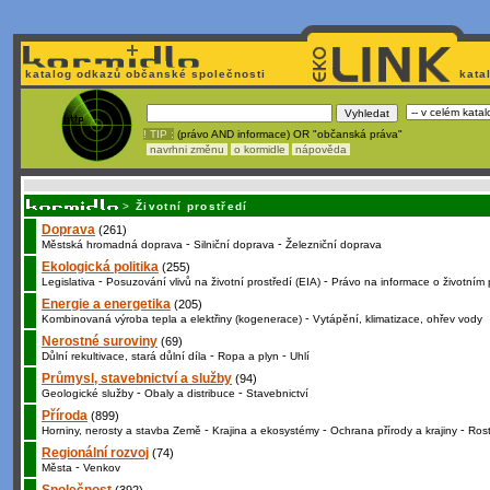
katalog odkazů občanské společnosti
kata
! TIP :
(právo AND informace) OR "občanská práva"
navrhni změnu
o kormidle
nápověda
Nechcete být závi
>
Životní prostředí
Doprava
(261)
-
-
Městská hromadná doprava
Silniční doprava
Železniční doprava
Ekologická politika
(255)
-
-
Legislativa
Posuzování vlivů na životní prostředí (EIA)
Právo na informace o životním 
Energie a energetika
(205)
-
Kombinovaná výroba tepla a elektřiny (kogenerace)
Vytápění, klimatizace, ohřev vody
Nerostné suroviny
(69)
-
-
Důlní rekultivace, stará důlní díla
Ropa a plyn
Uhlí
Průmysl, stavebnictví a služby
(94)
-
-
Geologické služby
Obaly a distribuce
Stavebnictví
Příroda
(899)
-
-
-
Horniny, nerosty a stavba Země
Krajina a ekosystémy
Ochrana přírody a krajiny
Rost
Regionální rozvoj
(74)
-
Města
Venkov