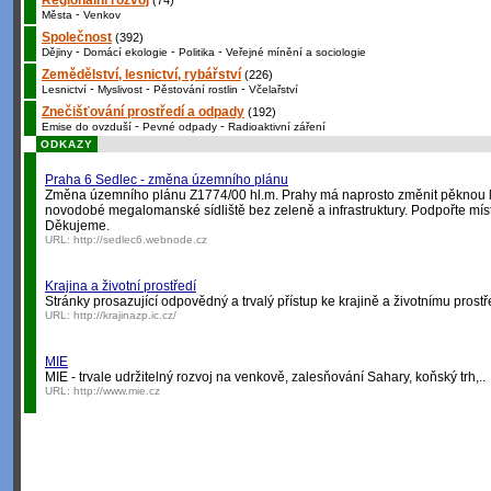
Regionální rozvoj
(74)
-
Města
Venkov
Společnost
(392)
-
-
-
Dějiny
Domácí ekologie
Politika
Veřejné mínění a sociologie
Zemědělství, lesnictví, rybářství
(226)
-
-
-
Lesnictví
Myslivost
Pěstování rostlin
Včelařství
Znečišťování prostředí a odpady
(192)
-
-
Emise do ovzduší
Pevné odpady
Radioaktivní záření
ODKAZY
Praha 6 Sedlec - změna územního plánu
Změna územního plánu Z1774/00 hl.m. Prahy má naprosto změnit pěknou lo
novodobé megalomanské sídliště bez zeleně a infrastruktury. Podpořte míst
Děkujeme.
URL:
http://sedlec6.webnode.cz
Krajina a životní prostředí
Stránky prosazující odpovědný a trvalý přístup ke krajině a životnímu prostř
URL:
http://krajinazp.ic.cz/
MIE
MIE - trvale udržitelný rozvoj na venkově, zalesňování Sahary, koňský trh,..
URL:
http://www.mie.cz