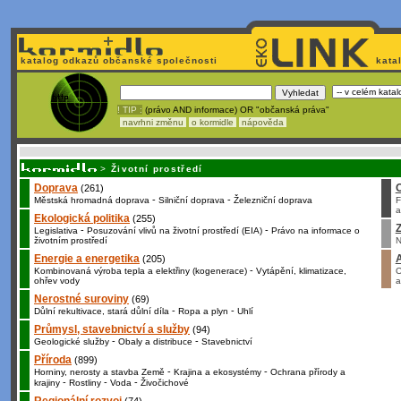
katalog odkazů občanské společnosti
kata
! TIP :
(právo AND informace) OR "občanská práva"
navrhni změnu
o kormidle
nápověda
Nechcete být závislí
na korporátech typu Google či Micro
>
Životní prostředí
Doprava
(261)
-
-
Městská hromadná doprava
Silniční doprava
Železniční doprava
F
a
Ekologická politika
(255)
Z
-
-
Legislativa
Posuzování vlivů na životní prostředí (EIA)
Právo na informace o
životním prostředí
N
Energie a energetika
(205)
-
Kombinovaná výroba tepla a elektřiny (kogenerace)
Vytápění, klimatizace,
O
ohřev vody
a
Nerostné suroviny
(69)
-
-
Důlní rekultivace, stará důlní díla
Ropa a plyn
Uhlí
Průmysl, stavebnictví a služby
(94)
-
-
Geologické služby
Obaly a distribuce
Stavebnictví
Příroda
(899)
-
-
Horniny, nerosty a stavba Země
Krajina a ekosystémy
Ochrana přírody a
-
-
-
krajiny
Rostliny
Voda
Živočichové