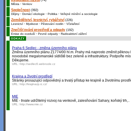
Regionální rozvoj
(74)
-
Města
Venkov
Společnost
(392)
-
-
-
Dějiny
Domácí ekologie
Politika
Veřejné mínění a sociologie
Zemědělství, lesnictví, rybářství
(226)
-
-
-
Lesnictví
Myslivost
Pěstování rostlin
Včelařství
Znečišťování prostředí a odpady
(192)
-
-
Emise do ovzduší
Pevné odpady
Radioaktivní záření
ODKAZY
Praha 6 Sedlec - změna územního plánu
Změna územního plánu Z1774/00 hl.m. Prahy má naprosto změnit pěknou lo
novodobé megalomanské sídliště bez zeleně a infrastruktury. Podpořte míst
Děkujeme.
URL:
http://sedlec6.webnode.cz
Krajina a životní prostředí
Stránky prosazující odpovědný a trvalý přístup ke krajině a životnímu prostř
URL:
http://krajinazp.ic.cz/
MIE
MIE - trvale udržitelný rozvoj na venkově, zalesňování Sahary, koňský trh,..
URL:
http://www.mie.cz