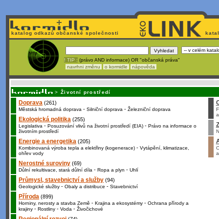
katalog odkazů občanské společnosti
kata
! TIP :
(právo AND informace) OR "občanská práva"
navrhni změnu
o kormidle
nápověda
Unavuje
vás tvorba stránek v HTML? Nemá webmaster
čas
na jejich aktualizac
>
Životní prostředí
Doprava
(261)
-
-
Městská hromadná doprava
Silniční doprava
Železniční doprava
F
a
Ekologická politika
(255)
Z
-
-
Legislativa
Posuzování vlivů na životní prostředí (EIA)
Právo na informace o
životním prostředí
N
Energie a energetika
(205)
-
Kombinovaná výroba tepla a elektřiny (kogenerace)
Vytápění, klimatizace,
O
ohřev vody
a
Nerostné suroviny
(69)
-
-
Důlní rekultivace, stará důlní díla
Ropa a plyn
Uhlí
Průmysl, stavebnictví a služby
(94)
-
-
Geologické služby
Obaly a distribuce
Stavebnictví
Příroda
(899)
-
-
Horniny, nerosty a stavba Země
Krajina a ekosystémy
Ochrana přírody a
-
-
-
krajiny
Rostliny
Voda
Živočichové