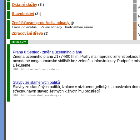
Ostatní služby
(11)
A
Stavebnictví
(31)
P
Znečišťování prostředí a odpady
@
O
-
-
Emise do ovzduší
Pevné odpady
Radioaktivní záření
Zpracování dřeva
(3)
V
ODKAZY
Praha 6 Sedlec - změna územního plánu
Změna územního plánu Z1774/00 hl.m. Prahy má naprosto změnit pěknou lo
novodobé megalomanské sídliště bez zeleně a infrastruktury. Podpořte míst
Děkujeme.
URL:
http://sedlec6.webnode.cz
Stavby ze slaměných balíků
Stavby ze slaměných balíků, izolace v nízkoenergetických a pasivních dom
střechy, návrh staveb šetrných k životnímu prostředí
URL:
http://www.stavbyzeslamy.cz