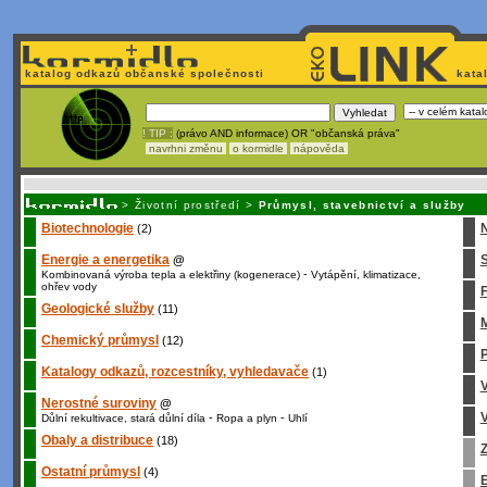
katalog odkazů občanské společnosti
kata
! TIP :
(právo AND informace) OR "občanská práva"
navrhni změnu
o kormidle
nápověda
Unavuje
vás tvorba stránek v HTML? Nemá webmaster
čas
na jejich aktualizac
>
Životní prostředí
>
Průmysl, stavebnictví a služby
Biotechnologie
(2)
Energie a energetika
S
@
-
Kombinovaná výroba tepla a elektřiny (kogenerace)
Vytápění, klimatizace,
ohřev vody
Geologické služby
(11)
M
Chemický průmysl
(12)
P
Katalogy odkazů, rozcestníky, vyhledavače
(1)
Nerostné suroviny
@
V
-
-
Důlní rekultivace, stará důlní díla
Ropa a plyn
Uhlí
Obaly a distribuce
(18)
Z
Ostatní průmysl
(4)
E