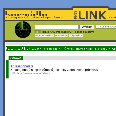
katalog odkazů občanské společnosti
kata
! TIP :
(právo AND informace) OR "občanská práva"
navrhni změnu
o kormidle
nápověda
Nechcete být závislí
na korporátech typu Google či Micro
>
Životní prostředí
>
Průmysl, stavebnictví a služby
>
Ad
ODKAZY
Adresář obaláře
Katalog obalů a jejich výrobců, aktuality z obalového průmyslu.
URL:
http://www.adresarobalare.cz