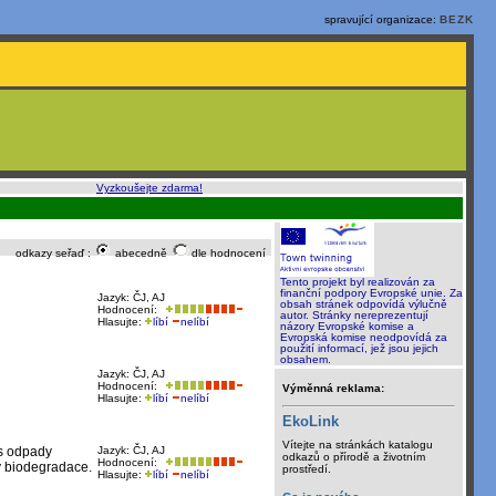
spravující organizace:
BEZK
o, rychle a sami
:
Vyzkoušejte zdarma!
odkazy seřaď :
abecedně
dle hodnocení
Tento projekt byl realizován za
finanční podpory Evropské unie. Za
Jazyk: ČJ, AJ
obsah stránek odpovídá výlučně
Hodnocení:
autor. Stránky nereprezentují
Hlasujte:
líbí
nelíbí
názory Evropské komise a
Evropská komise neodpovídá za
použití informací, jež jsou jejich
obsahem.
Jazyk: ČJ, AJ
Hodnocení:
Výměnná reklama:
Hlasujte:
líbí
nelíbí
EkoLink
Vítejte na stránkách katalogu
 s odpady
Jazyk: ČJ, AJ
odkazů o přírodě a životním
Hodnocení:
y biodegradace.
prostředí.
Hlasujte:
líbí
nelíbí