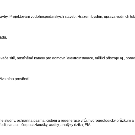
avby. Projektování vodohospodářských staveb: Hrazení bystřin, úprava vodních tok
padu.
ače sítě, odstíněné kabely pro domovní elektroinstalace, měřící přístroje aj., porad
ivotního prostředí.
ané studny, ochranná pásma, čištění a regenerace vrtů, hydrogeologický průzkum a
í, sanace, čerpací zkoušky, audity, analýzy rizika, EIA.