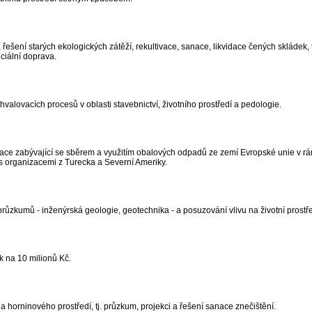
ešení starých ekologických zátěží, rekultivace, sanace, likvidace čených skládek,
ciální doprava.
valovacích procesů v oblasti stavebnictví, životního prostředí a pedologie.
ace zabývající se sběrem a využitím obalových odpadů ze zemí Evropské unie v rá
 organizacemi z Turecka a Severní Ameriky.
ůzkumů - inženýrská geologie, geotechnika - a posuzování vlivu na životní prostřed
k na 10 milionů Kč.
 horninového prostředí, tj. průzkum, projekci a řešení sanace znečištění.