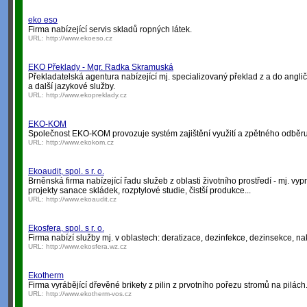
eko eso
Firma nabízející servis skladů ropných látek.
URL:
http://www.ekoeso.cz
EKO Překlady - Mgr. Radka Skramuská
Překladatelská agentura nabízející mj. specializovaný překlad z a do angličti
a další jazykové služby.
URL:
http://www.ekopreklady.cz
EKO-KOM
Společnost EKO-KOM provozuje systém zajištění využití a zpětného odběru
URL:
http://www.ekokom.cz
Ekoaudit, spol. s r. o.
Brněnská firma nabízející řadu služeb z oblasti životního prostředí - mj. 
projekty sanace skládek, rozptylové studie, čistší produkce...
URL:
http://www.ekoaudit.cz
Ekosfera, spol. s r. o.
Firma nabízí služby mj. v oblastech: deratizace, dezinfekce, dezinsekce,
URL:
http://www.ekosfera.wz.cz
Ekotherm
Firma vyrábějící dřevěné brikety z pilin z prvotního pořezu stromů na pilách
URL:
http://www.ekotherm-vos.cz