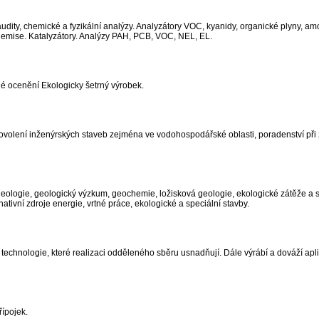
udity, chemické a fyzikální analýzy. Analyzátory VOC, kyanidy, organické plyny, am
e emise. Katalyzátory. Analýzy PAH, PCB, VOC, NEL, EL.
lé ocenění Ekologicky šetrný výrobek.
í povolení inženýrských staveb zejména ve vodohospodářské oblasti, poradenství při
ogeologie, geologický výzkum, geochemie, ložisková geologie, ekologické zátěže a
ativní zdroje energie, vrtné práce, ekologické a speciální stavby.
chnologie, které realizaci odděleného sběru usnadňují. Dále výrábí a dováží apl
řípojek.