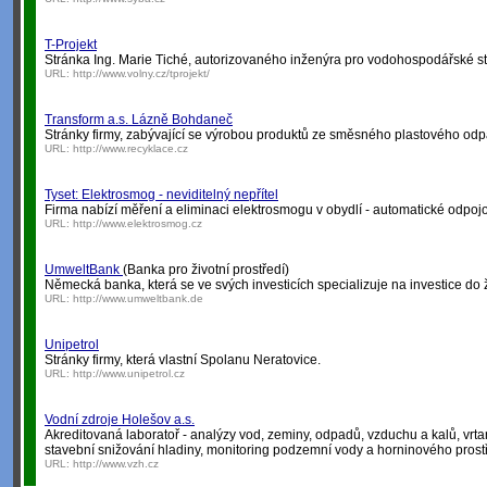
T-Projekt
Stránka Ing. Marie Tiché, autorizovaného inženýra pro vodohospodářské st
URL:
http://www.volny.cz/tprojekt/
Transform a.s. Lázně Bohdaneč
Stránky firmy, zabývající se výrobou produktů ze směsného plastového od
URL:
http://www.recyklace.cz
Tyset: Elektrosmog - neviditelný nepřítel
Firma nabízí měření a eliminaci elektrosmogu v obydlí - automatické odpojov
URL:
http://www.elektrosmog.cz
UmweltBank
(Banka pro životní prostředí)
Německá banka, která se ve svých investicích specializuje na investice do ž
URL:
http://www.umweltbank.de
Unipetrol
Stránky firmy, která vlastní Spolanu Neratovice.
URL:
http://www.unipetrol.cz
Vodní zdroje Holešov a.s.
Akreditovaná laboratoř - analýzy vod, zeminy, odpadů, vzduchu a kalů, vrt
stavební snižování hladiny, monitoring podzemní vody a horninového prostřed
URL:
http://www.vzh.cz