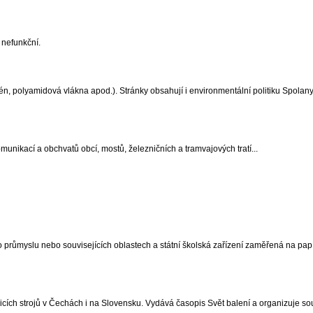
 nefunkční.
, polyamidová vlákna apod.). Stránky obsahují i environmentální politiku Spolany
munikací a obchvatů obcí, mostů, železničních a tramvajových tratí...
o průmyslu nebo souvisejících oblastech a státní školská zařízení zaměřená na pap
icích strojů v Čechách i na Slovensku. Vydává časopis Svět balení a organizuje so