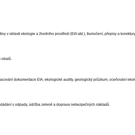
ny v oblasti ekologie a životního prostředí (EIA atd.), tlumočení, přepisy a korektury
 obalů.
vypracování dokumentace EIA, ekologické audity, geologický průzkum, oceňování eko
 nakládání s odpady, údržba zeleně a doprava nebezpečných nákladů.
.