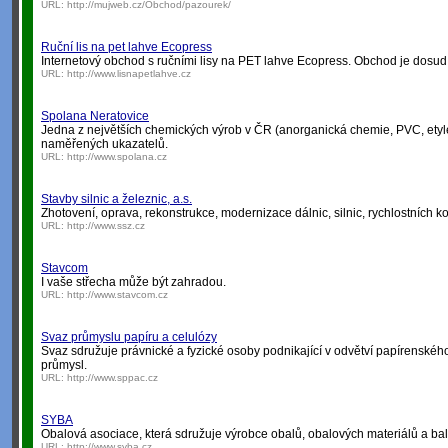
URL:
http://mujweb.cz/Obchod/pazourek/
Ruční lis na pet lahve Ecopress
Internetový obchod s ručními lisy na PET lahve Ecopress. Obchod je dosud
URL:
http://www.lisnapetlahve.cz
Spolana Neratovice
Jedna z největších chemických výrob v ČR (anorganická chemie, PVC, etylén
naměřených ukazatelů.
URL:
http://www.spolana.cz
Stavby silnic a železnic, a.s.
Zhotovení, oprava, rekonstrukce, modernizace dálnic, silnic, rychlostních ko
URL:
http://www.ssz.cz
Stavcom
I vaše střecha může být zahradou.
URL:
http://www.stavcom.cz
Svaz průmyslu papíru a celulózy
Svaz sdružuje právnické a fyzické osoby podnikající v odvětví papírenskéh
průmysl.
URL:
http://www.sppac.cz
SYBA
Obalová asociace, která sdružuje výrobce obalů, obalových materiálů a bal
URL:
http://www.syba.cz