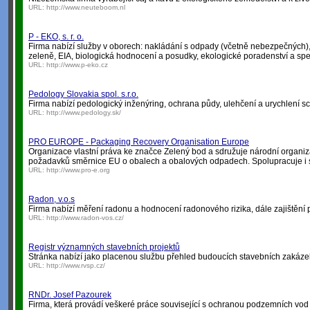
URL:
http://www.neuteboom.nl
P - EKO, s. r. o.
Firma nabízí služby v oborech: nakládání s odpady (včetně nebezpečných), ř
zeleně, EIA, biologická hodnocení a posudky, ekologické poradenství a spe
URL:
http://www.p-eko.cz
Pedology Slovakia spol. s.r.o.
Firma nabízí pedologický inženýring, ochrana půdy, ulehčení a urychlení sch
URL:
http://www.pedology.sk/
PRO EUROPE - Packaging Recovery Organisation Europe
Organizace vlastní práva ke značce Zelený bod a sdružuje národní organiz
požadavků směrnice EU o obalech a obalových odpadech. Spolupracuje i s
URL:
http://www.pro-e.org
Radon, v.o.s
Firma nabízí měření radonu a hodnocení radonového rizika, dále zajištění pr
URL:
http://www.radon-vos.cz/
Registr významných stavebních projektů
Stránka nabízí jako placenou službu přehled budoucích stavebních zakáze
URL:
http://www.rvsp.cz/
RNDr. Josef Pazourek
Firma, která provádí veškeré práce související s ochranou podzemních vod a