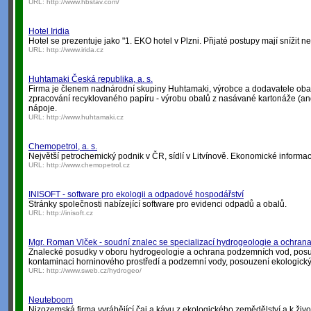
URL:
http://www.hbstav.com/
Hotel Iridia
Hotel se prezentuje jako "1. EKO hotel v Plzni. Přijaté postupy mají snížit ne
URL:
http://www.irida.cz
Huhtamaki Česká republika, a. s.
Firma je členem nadnárodní skupiny Huhtamaki, výrobce a dodavatele obalů
zpracování recyklovaného papíru - výrobu obalů z nasávané kartonáže (angl
nápoje.
URL:
http://www.huhtamaki.cz
Chemopetrol, a. s.
Největší petrochemický podnik v ČR, sídlí v Litvínově. Ekonomické informace
URL:
http://www.chemopetrol.cz
INISOFT - software pro ekologii a odpadové hospodářství
Stránky společnosti nabízející software pro evidenci odpadů a obalů.
URL:
http://inisoft.cz
Mgr. Roman Vlček - soudní znalec se specializací hydrogeologie a ochra
Znalecké posudky v oboru hydrogeologie a ochrana podzemních vod, posudk
kontaminaci horninového prostředí a podzemní vody, posouzení ekologický
URL:
http://www.sweb.cz/hydrogeo/
Neuteboom
Nizozemská firma vyrábějící čaj a kávu z ekologického zemědělství a k ži