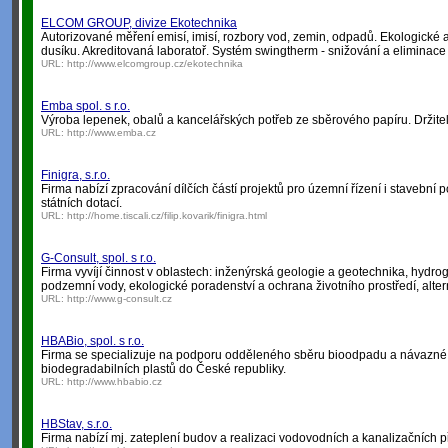
ELCOM GROUP, divize Ekotechnika
Autorizované měření emisí, imisí, rozbory vod, zemin, odpadů. Ekologické a
dusíku. Akreditovaná laboratoř. Systém swingtherm - snižování a eliminac
URL:
http://www.elcomgroup.cz/ekotechnika
Emba spol. s r.o.
Výroba lepenek, obalů a kancelářských potřeb ze sběrového papíru. Držite
URL:
http://www.emba.cz
Finigra, s.r.o.
Firma nabízí zpracování dílčích částí projektů pro územní řízení i stavebn
státních dotací.
URL:
http://home.tiscali.cz/filip.kovarik/finigra.html
G-Consult, spol. s r.o.
Firma vyvíjí činnost v oblastech: inženýrská geologie a geotechnika, hydr
podzemní vody, ekologické poradenství a ochrana životního prostředí, altern
URL:
http://www.g-consult.cz
HBABio, spol. s r.o.
Firma se specializuje na podporu odděleného sběru bioodpadu a návazné te
biodegradabilních plastů do České republiky.
URL:
http://www.hbabio.cz
HBStav, s.r.o.
Firma nabízí mj. zateplení budov a realizaci vodovodních a kanalizačních p