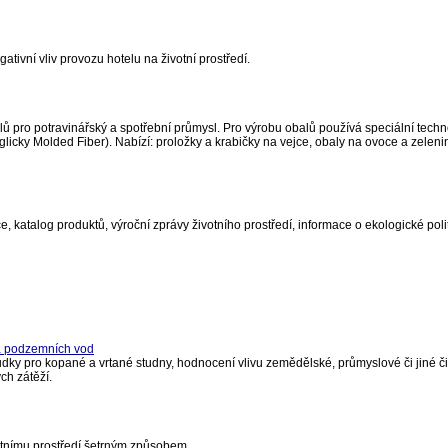
gativní vliv provozu hotelu na životní prostředí.
 pro potravinářský a spotřební průmysl. Pro výrobu obalů používá speciální techn
icky Molded Fiber). Nabízí: proložky a krabičky na vejce, obaly na ovoce a zeleni
, katalog produktů, výroční zprávy životního prostředí, informace o ekologické polit
na podzemních vod
y pro kopané a vrtané studny, hodnocení vlivu zemědělské, průmyslové či jiné či
ch zátěží.
votnímu prostředí šetrným způsobem.