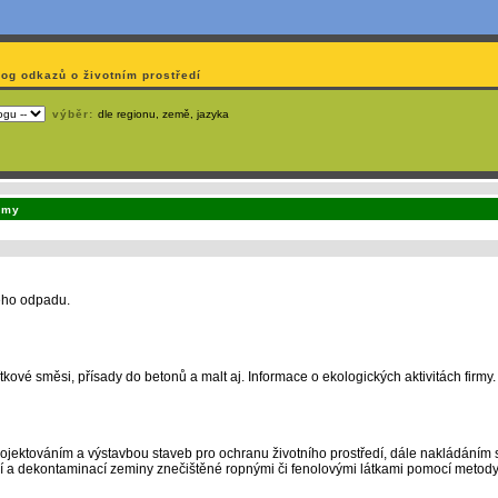
log odkazů o životním prostředí
výběr:
dle regionu, země, jazyka
emá webmaster
čas
na jejich aktualizaci? S
publikačním systémem TOOLKIT
to zvládnete
snadn
rmy
kého odpadu.
ové směsi, přísady do betonů a malt aj. Informace o ekologických aktivitách firmy.
ojektováním a výstavbou staveb pro ochranu životního prostředí, dále nakládáním
í a dekontaminací zeminy znečištěné ropnými či fenolovými látkami pomocí metod