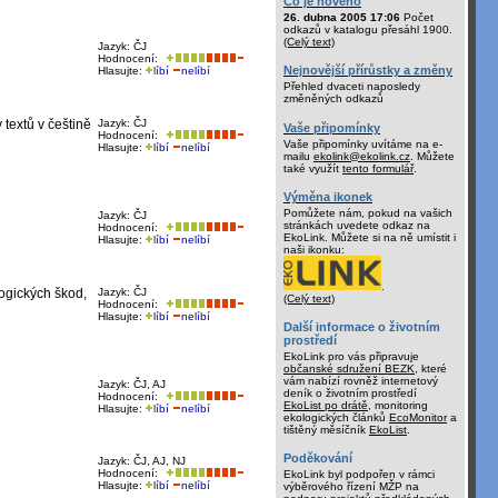
Co je nového
26. dubna 2005 17:06
Počet
odkazů v katalogu přesáhl 1900.
(Celý text)
Jazyk: ČJ
Hodnocení:
Nejnovější přírůstky a změny
Hlasujte:
líbí
nelíbí
Přehled dvaceti naposledy
změněných odkazů
 textů v češtině
Jazyk: ČJ
Vaše připomínky
Hodnocení:
Vaše připomínky uvítáme na e-
Hlasujte:
líbí
nelíbí
mailu
ekolink@ekolink.cz
. Můžete
také využít
tento formulář
.
Výměna ikonek
Pomůžete nám, pokud na vašich
Jazyk: ČJ
stránkách uvedete odkaz na
Hodnocení:
EkoLink. Můžete si na ně umístit i
Hlasujte:
líbí
nelíbí
naši ikonku:
.
logických škod,
Jazyk: ČJ
(Celý text)
Hodnocení:
Hlasujte:
líbí
nelíbí
Další informace o životním
prostředí
EkoLink pro vás připravuje
občanské sdružení BEZK
, které
vám nabízí rovněž internetový
Jazyk: ČJ, AJ
deník o životním prostředí
Hodnocení:
EkoList po drátě
, monitoring
Hlasujte:
líbí
nelíbí
ekologických článků
EcoMonitor
a
tištěný měsíčník
EkoList
.
Poděkování
Jazyk: ČJ, AJ, NJ
Hodnocení:
EkoLink byl podpořen v rámci
Hlasujte:
líbí
nelíbí
výběrového řízení MŽP na