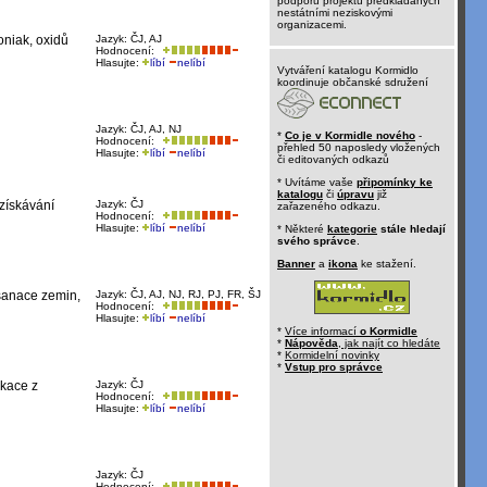
podporu projektů předkládaných
nestátními neziskovými
organizacemi.
oniak, oxidů
Jazyk: ČJ, AJ
Hodnocení:
Hlasujte:
líbí
nelíbí
Vytváření katalogu Kormidlo
koordinuje občanské sdružení
Jazyk: ČJ, AJ, NJ
*
Co je v Kormidle nového
-
Hodnocení:
přehled 50 naposledy vložených
Hlasujte:
líbí
nelíbí
či editovaných odkazů
* Uvítáme vaše
připomínky ke
katalogu
či
úpravu
již
 získávání
Jazyk: ČJ
zařazeného odkazu.
Hodnocení:
Hlasujte:
líbí
nelíbí
* Některé
kategorie
stále hledají
svého správce
.
Banner
a
ikona
ke stažení.
 sanace zemin,
Jazyk: ČJ, AJ, NJ, RJ, PJ, FR, ŠJ
Hodnocení:
Hlasujte:
líbí
nelíbí
*
Více informací
o Kormidle
*
Nápověda
, jak najít co hledáte
*
Kormidelní novinky
*
Vstup pro správce
ikace z
Jazyk: ČJ
Hodnocení:
Hlasujte:
líbí
nelíbí
Jazyk: ČJ
Hodnocení: