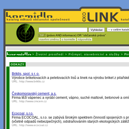
katalog odkazů občanské společnosti
kata
! TIP :
(právo AND informace) OR "občanská práva"
navrhni změnu
o kormidle
nápověda
Unavuje
vás tvorba stránek v HTML? N
>
Životní prostředí
>
Průmysl, stavebnictví a služby
>
Fi
ODKAZY
Briklis, spol. s r. o.
Výrobce briketovacích a peletovacích lisů a linek na výrobu briket z pilařs
URL:
http://www.briklis.cz
Českomoravský cement, a.s.
Firma těží vápenec a vyrábí cement, vápno, suché maltové, betonové a omítk
URL:
http://www.cmcem.cz
Ecocoal, s.r.o.
Firma ECOCOAL, s.r.o. se zabývá širokým spektrem činností spojených s pr
(včetně odpadů nebezpečných), odstraňováním starých ekologických zátěž
URL:
http://www.ecocoal.cz