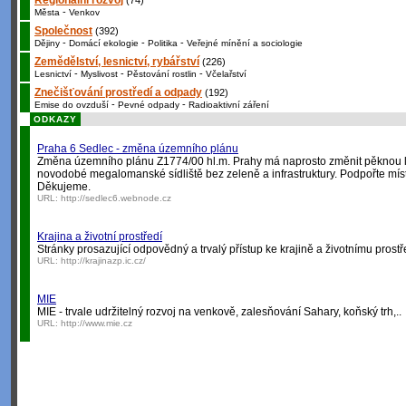
Regionální rozvoj
(74)
-
Města
Venkov
Společnost
(392)
-
-
-
Dějiny
Domácí ekologie
Politika
Veřejné mínění a sociologie
Zemědělství, lesnictví, rybářství
(226)
-
-
-
Lesnictví
Myslivost
Pěstování rostlin
Včelařství
Znečišťování prostředí a odpady
(192)
-
-
Emise do ovzduší
Pevné odpady
Radioaktivní záření
ODKAZY
Praha 6 Sedlec - změna územního plánu
Změna územního plánu Z1774/00 hl.m. Prahy má naprosto změnit pěknou lo
novodobé megalomanské sídliště bez zeleně a infrastruktury. Podpořte míst
Děkujeme.
URL:
http://sedlec6.webnode.cz
Krajina a životní prostředí
Stránky prosazující odpovědný a trvalý přístup ke krajině a životnímu prostř
URL:
http://krajinazp.ic.cz/
MIE
MIE - trvale udržitelný rozvoj na venkově, zalesňování Sahary, koňský trh,..
URL:
http://www.mie.cz