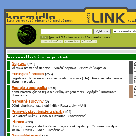
katalog odkazů občanské společnosti
kata
! TIP :
(právo AND informace) OR "občanská práva"
navrhni změnu
o kormidle
nápověda
Nechcete být závislí
na korporátech typu Google či Micro
>
Životní prostředí
Doprava
(261)
-
-
Městská hromadná doprava
Silniční doprava
Železniční doprava
F
a
Ekologická politika
(255)
Z
-
-
Legislativa
Posuzování vlivů na životní prostředí (EIA)
Právo na informace o
životním prostředí
N
Energie a energetika
(205)
-
Kombinovaná výroba tepla a elektřiny (kogenerace)
Vytápění, klimatizace,
O
ohřev vody
a
Nerostné suroviny
(69)
-
-
Důlní rekultivace, stará důlní díla
Ropa a plyn
Uhlí
Průmysl, stavebnictví a služby
(94)
-
-
Geologické služby
Obaly a distribuce
Stavebnictví
Příroda
(899)
-
-
Horniny, nerosty a stavba Země
Krajina a ekosystémy
Ochrana přírody a
-
-
-
krajiny
Rostliny
Voda
Živočichové