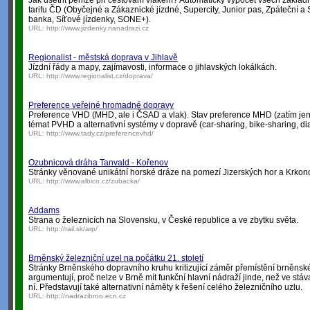
Jak ušetřit peníze při cestování vlakem? Automatický výpočet všech základ
tarifu ČD (Obyčejné a Zákaznické jízdné, Supercity, Junior pas, Zpáteční a
banka, Síťové jízdenky, SONE+).
URL:
http://www.jizdenky.nanadrazi.cz
Regionalist - městská doprava v Jihlavě
Jízdní řády a mapy, zajímavosti, informace o jihlavských lokálkách.
URL:
http://www.regionalist.cz/doprava/
Preference veřejné hromadné dopravy
Preference VHD (MHD, ale i ČSAD a vlak). Stav preference MHD (zatím jen
témat PVHD a alternativní systémy v dopravě (car-sharing, bike-sharing, dial
URL:
http://www.tady.cz/preferencevhd/
Ozubnicová dráha Tanvald - Kořenov
Stránky věnované unikátní horské dráze na pomezí Jizerských hor a Krkon
URL:
http://www.albico.cz/zubacka/
Addams
Strana o železnicích na Slovensku, v České republice a ve zbytku světa.
URL:
http://rail.sk/arp/
Brněnský železniční uzel na počátku 21. století
Stránky Brněnského dopravního kruhu kritizující záměr přemístění brněnsk
argumentují, proč nelze v Brně mít funkční hlavní nádraží jinde, než ve stáv
ní. Představují také alternativní náměty k řešení celého železničního uzlu.
URL:
http://nadrazibrno.ecn.cz