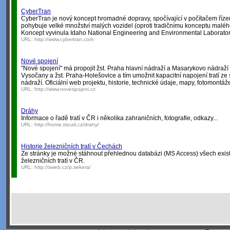
CyberTran
CyberTran je nový koncept hromadné dopravy, spočívající v počítačem řízené
pohybuje velké množství malých vozidel (oproti tradičnímu konceptu malého
Koncept vyvinula Idaho National Engineering and Environmental Laborato
URL:
http://www.cybertran.com
Nové spojení
"Nové spojení" má propojit žst. Praha hlavní nádraží a Masarykovo nádraží s
Vysočany a žst. Praha-Holešovice a tím umožnit kapacitní napojení tratí z
nádraží. Oficiální web projektu, historie, technické údaje, mapy, fotomontáž
URL:
http://www.novespojeni.cz
Dráhy
Informace o řadě tratí v ČR i několika zahraničních, fotografie, odkazy...
URL:
http://home.tiscali.cz/drahy/
Historie železničních tratí v Čechách
Ze stránky je možné stáhnout přehlednou databázi (MS Access) všech exist
železničních tratí v ČR.
URL:
http://sweb.cz/p.sekera/