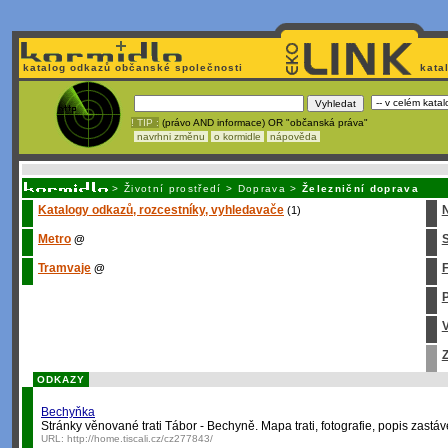
katalog odkazů občanské společnosti
kata
! TIP :
(právo AND informace) OR "občanská práva"
navrhni změnu
o kormidle
nápověda
Nechcete být závislí
na korporátech typu Google či Micro
>
Životní prostředí
>
Doprava
>
Železniční doprava
Katalogy odkazů, rozcestníky, vyhledavače
(1)
Metro
S
@
Tramvaje
@
P
V
Z
ODKAZY
Bechyňka
Stránky věnované trati Tábor - Bechyně. Mapa trati, fotografie, popis zastáve
URL:
http://home.tiscali.cz/cz277843/