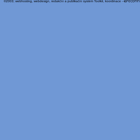
©2003;
webhosting
,
webdesign
,
redakční a publikační systém Toolkit
, koordinace -