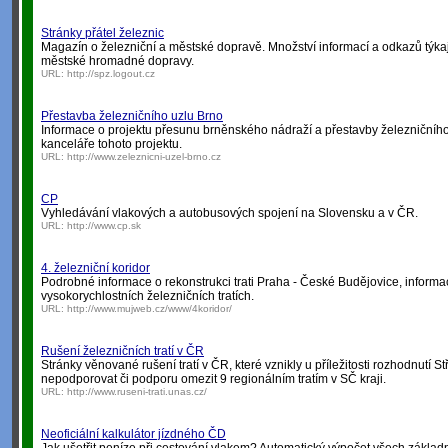
Stránky přátel železnic
Magazín o železniční a městské dopravě. Množství informací a odkazů týkaj
městské hromadné dopravy.
URL:
http://spz.logout.cz
Přestavba železničního uzlu Brno
Informace o projektu přesunu brněnského nádraží a přestavby železničního
kanceláře tohoto projektu.
URL:
http://www.zeleznicni-uzel-brno.cz
CP
Vyhledávání vlakových a autobusových spojení na Slovensku a v ČR.
URL:
http://www.cp.sk
4. železniční koridor
Podrobné informace o rekonstrukci trati Praha - České Budějovice, informac
vysokorychlostních železničních tratích.
URL:
http://www.mujweb.cz/www/4koridor/
Rušení železničních tratí v ČR
Stránky věnované rušení tratí v ČR, které vznikly u příležitosti rozhodnutí 
nepodporovat či podporu omezit 9 regionálním tratím v SČ kraji.
URL:
http://www.ruseni-trati.unas.cz/
Neoficiální kalkulátor jízdného ČD