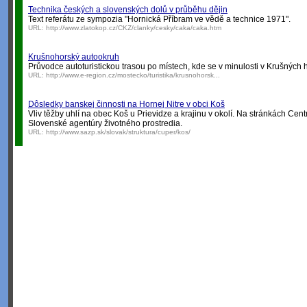
Technika českých a slovenských dolů v průběhu dějin
Text referátu ze sympozia "Hornická Příbram ve vědě a technice 1971".
URL:
http://www.zlatokop.cz/CKZ/clanky/cesky/caka/caka.htm
Krušnohorský autookruh
Průvodce autoturistickou trasou po místech, kde se v minulosti v Krušných h
URL:
http://www.e-region.cz/mostecko/turistika/krusnohorsk...
Dôsledky banskej činnosti na Hornej Nitre v obci Koš
Vliv těžby uhlí na obec Koš u Prievidze a krajinu v okolí. Na stránkách Ce
Slovenské agentúry životného prostredia.
URL:
http://www.sazp.sk/slovak/struktura/cuper/kos/