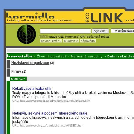
katalog odkazů občanské společnosti
kata
! TIP :
(právo AND informace) OR "občanská práva"
navrhni změnu
o kormidle
nápověda
Nechcete být závislí
na korporátech typu Google či Micro
>
Životní prostředí
>
Nerostné suroviny
>
Důlní rekultiv
Neziskové organizace
(3)
Firmy
(1)
ODKAZY
Rekultivace a těžba uhlí
Texty, mapy a fotografie k historii těžby uhlí a k rekultivacím na Mosteck
ROMu Životní prostředí Mostecka.
URL:
http://www.ecmost.cz/cd/rekultivace/rekultivace.htm
Netopýři, jeskyně a podzemí libereckého kraje
Informace o krasových jeskyních a starých dolech v libereckém kraji. Infor
jeskyňářů.
URL:
http://www.volny.cz/daniel.horacek/INDEX.htm