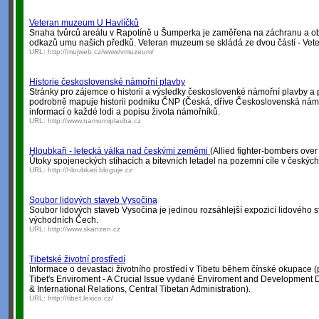
Veteran muzeum U Havlíčků
Snaha tvůrců areálu v Rapotíně u Šumperka je zaměřena na záchranu a o
odkazů umu našich předků. Veteran muzeum se skládá ze dvou částí - Ve
URL:
http://mujweb.cz/www/vmuzeum/
Historie československé námořní plavby
Stránky pro zájemce o historii a výsledky českoslovenké námořní plavby a
podrobně mapuje historii podniku ČNP (Česká, dříve Československá nám
informací o každé lodi a popisu života námořníků.
URL:
http://www.namorniplavba.cz
Hloubkaři - letecká válka nad českými zeměmi
(Allied fighter-bombers ove
Útoky spojeneckých stíhacích a bitevních letadel na pozemní cíle v českýc
URL:
http://hloubkari.bloguje.cz
Soubor lidových staveb Vysočina
Soubor lidových staveb Vysočina je jedinou rozsáhlejší expozicí lidového st
východních Čech.
URL:
http://www.skanzen.cz
Tibetské životní prostředí
Informace o devastaci životního prostředí v Tibetu během čínské okupace (
Tibet's Enviroment - A Crucial Issue vydané Enviroment and Development D
& International Relations, Central Tibetan Administration).
URL:
http://tibet.lexico.cz/