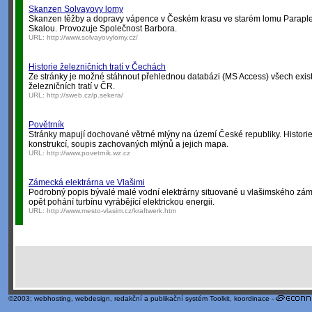
Skanzen Solvayovy lomy
Skanzen těžby a dopravy vápence v Českém krasu ve starém lomu Parapl
Skalou. Provozuje Společnost Barbora.
URL:
http://www.solvayovylomy.cz/
Historie železničních tratí v Čechách
Ze stránky je možné stáhnout přehlednou databázi (MS Access) všech exist
železničních tratí v ČR.
URL:
http://sweb.cz/p.sekera/
Povětrník
Stránky mapují dochované větrné mlýny na území České republiky. Historie
konstrukcí, soupis zachovaných mlýnů a jejich mapa.
URL:
http://www.povetrnik.wz.cz
Zámecká elektrárna ve Vlašimi
Podrobný popis bývalé malé vodní elektrárny situované u vlašimského zá
opět pohání turbínu vyrábějící elektrickou energii.
URL:
http://www.mesto-vlasim.cz/kraftwerk.htm
©2003;
webhosting
,
webdesign
,
redakční a publikační systém Toolkit
, koordinace -