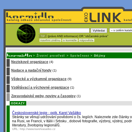
katalog odkazů občanské společnosti
kata
! TIP :
(právo AND informace) OR "občanská práva"
navrhni změnu
o kormidle
nápověda
Unavuje
vás tvorba stránek v HTML? Nemá webmaster
čas
na jejich aktualizac
>
Životní prostředí
>
Společnost
>
Dějiny
Neziskové organizace
(4)
Nadace a nadační fondy
(1)
Vědecké a výzkumné organizace
(9)
Vzdělávací a výchovné organizace
(1)
Zpravodajské weby, noviny a časopisy
(1)
ODKAZY
Československé legie - pplk. Karel Vašátko
Stránky se věnují udržování povědomí o čs. legiích. Naleznete zde články o 
na Rusi, ve Francii, v Itálii i Srbsku , dobové fotografie, výzbroj, výstroj, 
literatury, životopisy legionářů.
URL:
http://www.karelvasatko.cz