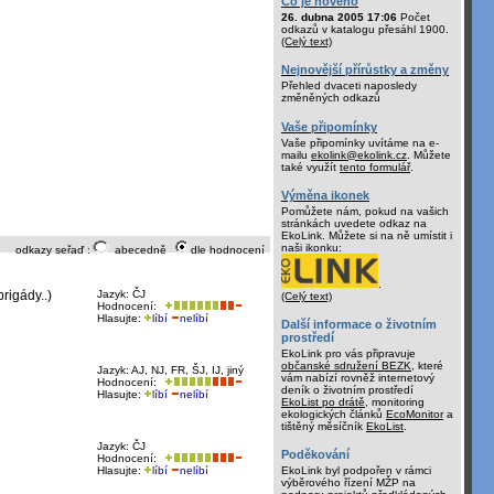
Co je nového
26. dubna 2005 17:06
Počet
odkazů v katalogu přesáhl 1900.
(Celý text)
Nejnovější přírůstky a změny
Přehled dvaceti naposledy
změněných odkazů
Vaše připomínky
Vaše připomínky uvítáme na e-
mailu
ekolink@ekolink.cz
. Můžete
také využít
tento formulář
.
Výměna ikonek
Pomůžete nám, pokud na vašich
stránkách uvedete odkaz na
EkoLink. Můžete si na ně umístit i
naši ikonku:
odkazy seřaď :
abecedně
dle hodnocení
.
rigády..)
Jazyk: ČJ
(Celý text)
Hodnocení:
Hlasujte:
líbí
nelíbí
Další informace o životním
prostředí
EkoLink pro vás připravuje
občanské sdružení BEZK
, které
Jazyk: AJ, NJ, FR, ŠJ, IJ, jiný
vám nabízí rovněž internetový
Hodnocení:
deník o životním prostředí
Hlasujte:
líbí
nelíbí
EkoList po drátě
, monitoring
ekologických článků
EcoMonitor
a
tištěný měsíčník
EkoList
.
Jazyk: ČJ
Poděkování
Hodnocení:
Hlasujte:
líbí
nelíbí
EkoLink byl podpořen v rámci
výběrového řízení MŽP na