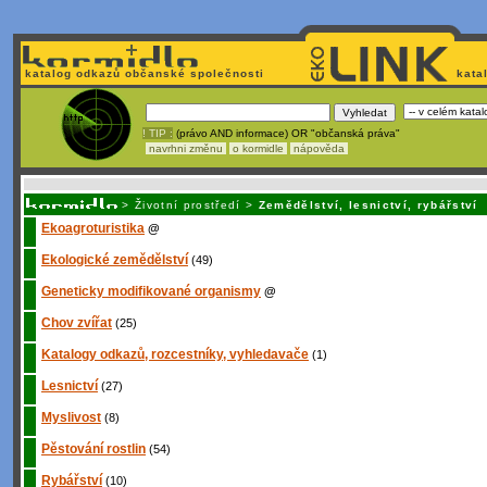
katalog odkazů občanské společnosti
kata
! TIP :
(právo AND informace) OR "občanská práva"
navrhni změnu
o kormidle
nápověda
Nechcete být závi
>
Životní prostředí
>
Zemědělství, lesnictví, rybářství
Ekoagroturistika
@
Ekologické zemědělství
(49)
Geneticky modifikované organismy
@
Chov zvířat
(25)
Katalogy odkazů, rozcestníky, vyhledavače
(1)
Lesnictví
(27)
Myslivost
(8)
Pěstování rostlin
(54)
Rybářství
(10)