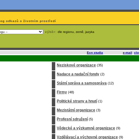
log odkazů o životním prostředí
výběr:
dle regionu, země, jazyka
slí
na korporátech typu Google či Microsoft? Využijte služeb
Ecn studia
, které nabízí
e-mail
,
cl
Neziskové organizace
(35)
Nadace a nadační fondy
(2)
Státní správa a samospráva
(12)
Firmy
(48)
Politické strany a hnutí
(1)
Mezistátní organizace
(3)
Profesní sdružení
(5)
Vědecké a výzkumné organizace
(9)
Vzdělávací a výchovné organizace
(9)