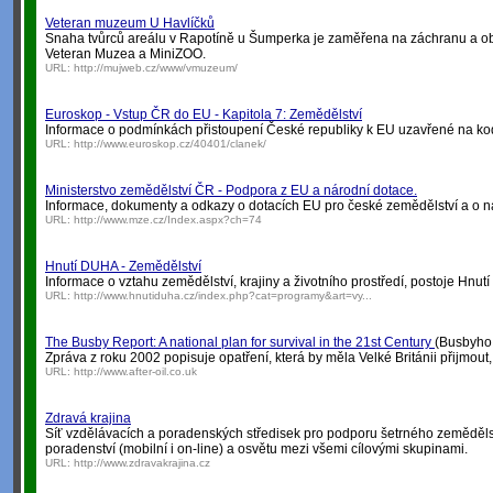
Veteran muzeum U Havlíčků
Snaha tvůrců areálu v Rapotíně u Šumperka je zaměřena na záchranu a o
Veteran Muzea a MiniZOO.
URL:
http://mujweb.cz/www/vmuzeum/
Euroskop - Vstup ČR do EU - Kapitola 7: Zemědělství
Informace o podmínkách přistoupení České republiky k EU uzavřené na ko
URL:
http://www.euroskop.cz/40401/clanek/
Ministerstvo zemědělství ČR - Podpora z EU a národní dotace.
Informace, dokumenty a odkazy o dotacích EU pro české zemědělství a o nár
URL:
http://www.mze.cz/Index.aspx?ch=74
Hnutí DUHA - Zemědělství
Informace o vztahu zemědělství, krajiny a životního prostředí, postoje Hnu
URL:
http://www.hnutiduha.cz/index.php?cat=programy&art=vy...
The Busby Report: A national plan for survival in the 21st Century
(Busbyho z
Zpráva z roku 2002 popisuje opatření, která by měla Velké Británii přijmout
URL:
http://www.after-oil.co.uk
Zdravá krajina
Síť vzdělávacích a poradenských středisek pro podporu šetrného zemědělské
poradenství (mobilní i on-line) a osvětu mezi všemi cílovými skupinami.
URL:
http://www.zdravakrajina.cz