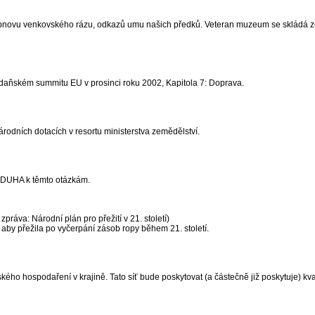
bnovu venkovského rázu, odkazů umu našich předků. Veteran muzeum se skládá ze
daňském summitu EU v prosinci roku 2002, Kapitola 7: Doprava.
odních dotacích v resortu ministerstva zemědělství.
tí DUHA k těmto otázkám.
práva: Národní plán pro přežití v 21. století)
, aby přežila po vyčerpání zásob ropy během 21. století.
ho hospodaření v krajině. Tato síť bude poskytovat (a částečně již poskytuje) kva