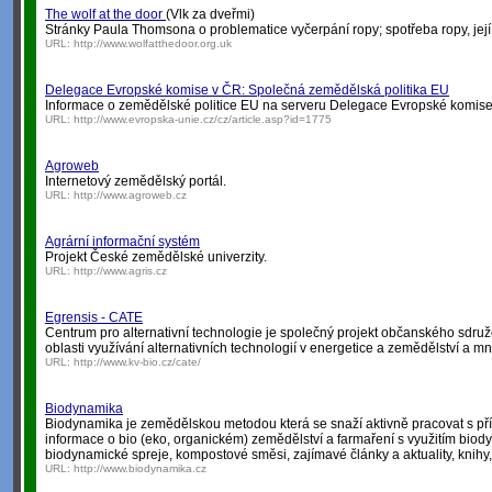
The wolf at the door
(Vlk za dveřmi)
Stránky Paula Thomsona o problematice vyčerpání ropy; spotřeba ropy, její r
URL:
http://www.wolfatthedoor.org.uk
Delegace Evropské komise v ČR: Společná zemědělská politika EU
Informace o zemědělské politice EU na serveru Delegace Evropské komise
URL:
http://www.evropska-unie.cz/cz/article.asp?id=1775
Agroweb
Internetový zemědělský portál.
URL:
http://www.agroweb.cz
Agrární informační systém
Projekt České zemědělské univerzity.
URL:
http://www.agris.cz
Egrensis - CATE
Centrum pro alternativní technologie je společný projekt občanského sdru
oblasti využívání alternativních technologií v energetice a zemědělství a m
URL:
http://www.kv-bio.cz/cate/
Biodynamika
Biodynamika je zemědělskou metodou která se snaží aktivně pracovat s pří
informace o bio (eko, organickém) zemědělství a farmaření s využitím biod
biodynamické spreje, kompostové směsi, zajímavé články a aktuality, knihy, 
URL:
http://www.biodynamika.cz