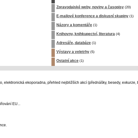
Zpravodajské weby, noviny a časopisy
(20)
E-mailové konference a diskusní skupiny
(1)
Názory a komentáře
(1)
Knihovny, knihkupectví, literatura
(4)
Adresáře, databáze
(1)
Výstavy a veletrhy
(5)
Ostatní akce
(1)
 elektronická ekoporadna, přehled nejbližších akcí (přednášky, besedy, exkurze, b
iřování EU...
nce.