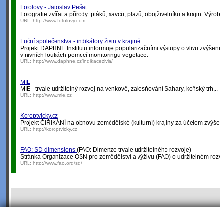
Fotolovy - Jaroslav Pešat
Fotografie zvířat a přírody: ptáků, savců, plazů, obojživelníků a krajin. Výroba
URL:
http://www.fotolovy.com
Luční společenstva - indikátory živin v krajině
Projekt DAPHNE Institutu informuje popularizačními výstupy o vlivu zvýšen
v nivních loukách pomocí monitoringu vegetace.
URL:
http://www.daphne.cz/indikacezivin/
MIE
MIE - trvale udržitelný rozvoj na venkově, zalesňování Sahary, koňský trh,..
URL:
http://www.mie.cz
Koroptvicky.cz
Projekt ČIŘIKÁNÍ na obnovu zemědělské (kulturní) krajiny za účelem zvýšení j
URL:
http://koroptvicky.cz
FAO: SD dimensions
(FAO: Dimenze trvale udržitelného rozvoje)
Stránka Organizace OSN pro zemědělství a výživu (FAO) o udržitelném rozv
URL:
http://www.fao.org/sd/