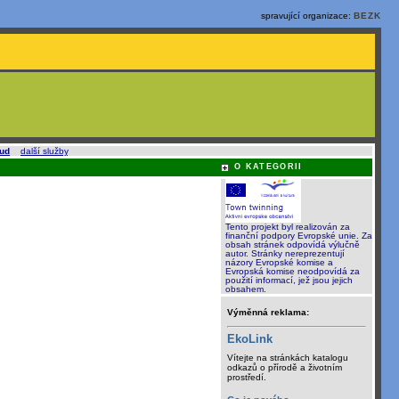
spravující organizace:
BEZK
oud
a
další služby
.
O KATEGORII
Tento projekt byl realizován za
finanční podpory Evropské unie. Za
obsah stránek odpovídá výlučně
autor. Stránky nereprezentují
názory Evropské komise a
Evropská komise neodpovídá za
použití informací, jež jsou jejich
obsahem.
Výměnná reklama:
EkoLink
Vítejte na stránkách katalogu
odkazů o přírodě a životním
prostředí.