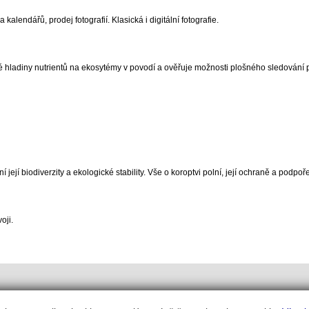
 kalendářů, prodej fotografií. Klasická i digitální fotografie.
é hladiny nutrientů na ekosytémy v povodí a ověřuje možnosti plošného sledování p
ejí biodiverzity a ekologické stability. Vše o koroptvi polní, její ochraně a podpoře
oji.