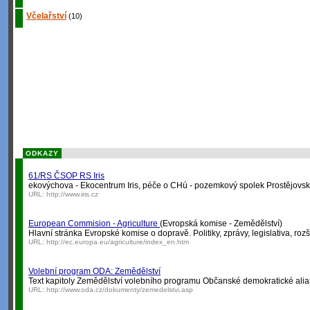
Včelařství
(10)
ODKAZY
61/RS ČSOP RS Iris
ekovýchova - Ekocentrum Iris, péče o CHú - pozemkový spolek Prostějovsko,
URL:
http://www.iris.cz
European Commision - Agriculture
(Evropská komise - Zemědělství)
Hlavní stránka Evropské komise o dopravě. Politiky, zprávy, legislativa, rozš
URL:
http://ec.europa.eu/agriculture/index_en.htm
Volební program ODA: Zemědělství
Text kapitoly Zemědělství volebního programu Občanské demokratické alia
URL:
http://www.oda.cz/dokumenty/zemedelstvi.asp