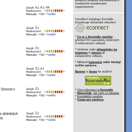
podporu projektů předkládaných
nestátními neziskovými
organizacemi.
Jazyk: AJ, PJ, FR
Hodnocení:
Hlasujte:
líbí
nelíbí
Vytváření katalogu Kormidlo
koordinuje občanské sdružení
Jazyk: ČJ
Hodnocení:
Hlasujte:
líbí
nelíbí
*
Co je v Kormidle nového
-
přehled 50 naposledy vložených
či editovaných odkazů
Jazyk: ČJ
* Uvítáme vaše
připomínky ke
Hodnocení:
katalogu
či
úpravu
již
Hlasujte:
líbí
nelíbí
zařazeného odkazu.
* Některé
kategorie
stále hledají
svého správce
.
Jazyk: ČJ, AJ
Banner
a
ikona
ke stažení.
Hodnocení:
Hlasujte:
líbí
nelíbí
 činnost v
Jazyk: ČJ
*
Více informací
o Kormidle
Hodnocení:
*
Nápověda
, jak najít co hledáte
Hlasujte:
líbí
nelíbí
*
Kormidelní novinky
*
Vstup pro správce
a stránkách
Jazyk: ČJ
Hodnocení:
y,
Hlasujte:
líbí
nelíbí