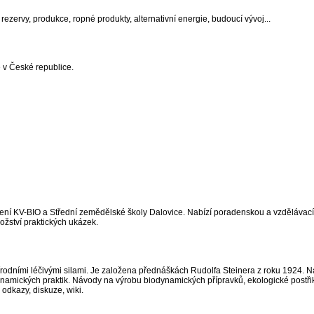
ezervy, produkce, ropné produkty, alternativní energie, budoucí vývoj...
 v České republice.
žení KV-BIO a Střední zemědělské školy Dalovice. Nabízí poradenskou a vzdělávací
nožství praktických ukázek.
rodními léčivými silami. Je založena přednáškách Rudolfa Steinera z roku 1924. N
ynamických praktik. Návody na výrobu biodynamických přípravků, ekologické postřik
odkazy, diskuze, wiki.