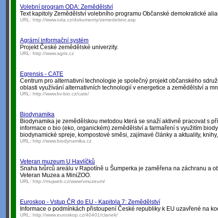
Volební program ODA: Zemědělství
Text kapitoly Zemědělství volebního programu Občanské demokratické alia
URL:
http://www.oda.cz/dokumenty/zemedelstvi.asp
Agrární informační systém
Projekt České zemědělské univerzity.
URL:
http://www.agris.cz
Egrensis - CATE
Centrum pro alternativní technologie je společný projekt občanského sdru
oblasti využívání alternativních technologií v energetice a zemědělství a m
URL:
http://www.kv-bio.cz/cate/
Biodynamika
Biodynamika je zemědělskou metodou která se snaží aktivně pracovat s pří
informace o bio (eko, organickém) zemědělství a farmaření s využitím biod
biodynamické spreje, kompostové směsi, zajímavé články a aktuality, knihy, 
URL:
http://www.biodynamika.cz
Veteran muzeum U Havlíčků
Snaha tvůrců areálu v Rapotíně u Šumperka je zaměřena na záchranu a o
Veteran Muzea a MiniZOO.
URL:
http://mujweb.cz/www/vmuzeum/
Euroskop - Vstup ČR do EU - Kapitola 7: Zemědělství
Informace o podmínkách přistoupení České republiky k EU uzavřené na ko
URL:
http://www.euroskop.cz/40401/clanek/