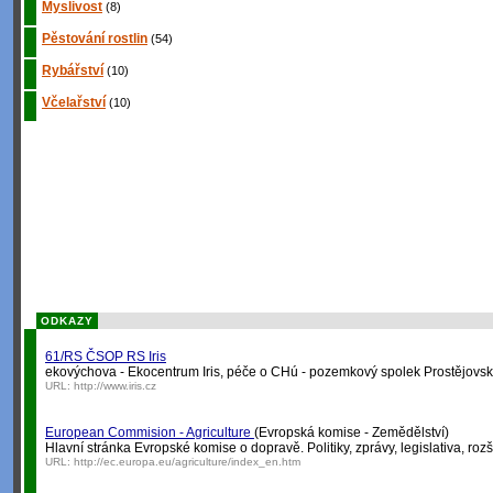
Myslivost
(8)
Pěstování rostlin
(54)
Rybářství
(10)
Včelařství
(10)
ODKAZY
61/RS ČSOP RS Iris
ekovýchova - Ekocentrum Iris, péče o CHú - pozemkový spolek Prostějovsko,
URL:
http://www.iris.cz
European Commision - Agriculture
(Evropská komise - Zemědělství)
Hlavní stránka Evropské komise o dopravě. Politiky, zprávy, legislativa, rozš
URL:
http://ec.europa.eu/agriculture/index_en.htm