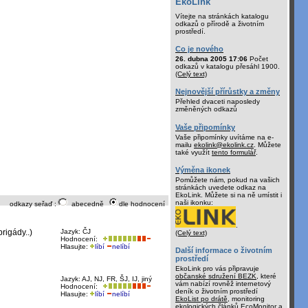
EkoLink
Vítejte na stránkách katalogu
odkazů o přírodě a životním
prostředí.
Co je nového
26. dubna 2005 17:06
Počet
odkazů v katalogu přesáhl 1900.
(Celý text)
Nejnovější přírůstky a změny
Přehled dvaceti naposledy
změněných odkazů
Vaše připomínky
Vaše připomínky uvítáme na e-
mailu
ekolink@ekolink.cz
. Můžete
také využít
tento formulář
.
Výměna ikonek
Pomůžete nám, pokud na vašich
stránkách uvedete odkaz na
EkoLink. Můžete si na ně umístit i
naši ikonku:
odkazy seřaď :
abecedně
dle hodnocení
.
rigády..)
Jazyk: ČJ
(Celý text)
Hodnocení:
Hlasujte:
líbí
nelíbí
Další informace o životním
prostředí
EkoLink pro vás připravuje
občanské sdružení BEZK
, které
Jazyk: AJ, NJ, FR, ŠJ, IJ, jiný
vám nabízí rovněž internetový
Hodnocení:
deník o životním prostředí
Hlasujte:
líbí
nelíbí
EkoList po drátě
, monitoring
ekologických článků
EcoMonitor
a