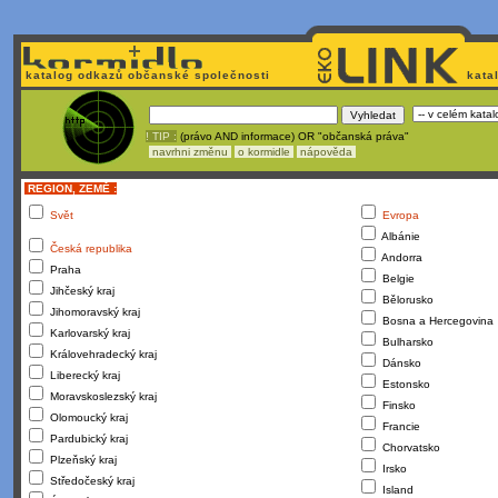
katalog odkazů občanské společnosti
kata
! TIP :
(právo AND informace) OR "občanská práva"
navrhni změnu
o kormidle
nápověda
REGION, ZEMĚ :
Svět
Evropa
Albánie
Česká republika
Andorra
Praha
Belgie
Jihčeský kraj
Bělorusko
Jihomoravský kraj
Bosna a Hercegovina
Karlovarský kraj
Bulharsko
Královehradecký kraj
Dánsko
Liberecký kraj
Estonsko
Moravskoslezský kraj
Finsko
Olomoucký kraj
Francie
Pardubický kraj
Chorvatsko
Plzeňský kraj
Irsko
Středočeský kraj
Island