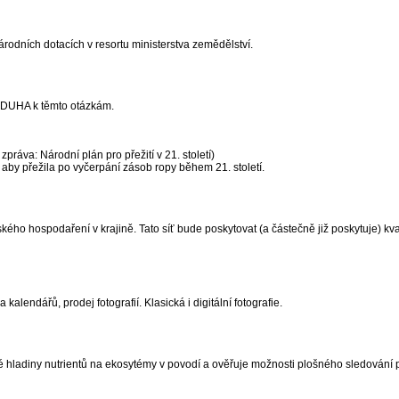
odních dotacích v resortu ministerstva zemědělství.
tí DUHA k těmto otázkám.
práva: Národní plán pro přežití v 21. století)
, aby přežila po vyčerpání zásob ropy během 21. století.
ho hospodaření v krajině. Tato síť bude poskytovat (a částečně již poskytuje) kva
 kalendářů, prodej fotografií. Klasická i digitální fotografie.
é hladiny nutrientů na ekosytémy v povodí a ověřuje možnosti plošného sledování p