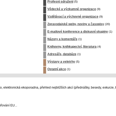
Profesní sdružení
(5)
Vědecké a výzkumné organizace
(9)
Vzdělávací a výchovné organizace
(9)
Zpravodajské weby, noviny a časopisy
(20)
E-mailové konference a diskusní skupiny
(1)
Názory a komentáře
(1)
Knihovny, knihkupectví, literatura
(4)
Adresáře, databáze
(1)
Výstavy a veletrhy
(5)
Ostatní akce
(1)
 elektronická ekoporadna, přehled nejbližších akcí (přednášky, besedy, exkurze, b
iřování EU...