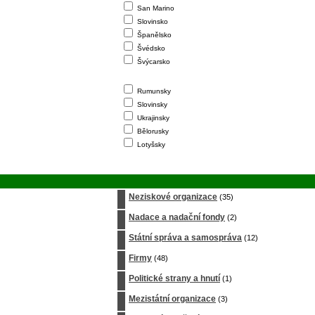
San Marino
Slovinsko
Španělsko
Švédsko
Švýcarsko
Rumunsky
Slovinsky
Ukrajinsky
Bělorusky
Lotyšsky
Neziskové organizace
(35)
Nadace a nadační fondy
(2)
Státní správa a samospráva
(12)
Firmy
(48)
Politické strany a hnutí
(1)
Mezistátní organizace
(3)