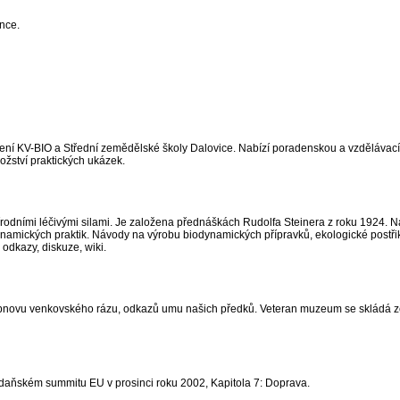
nce.
žení KV-BIO a Střední zemědělské školy Dalovice. Nabízí poradenskou a vzdělávací
nožství praktických ukázek.
rodními léčivými silami. Je založena přednáškách Rudolfa Steinera z roku 1924. N
ynamických praktik. Návody na výrobu biodynamických přípravků, ekologické postřik
odkazy, diskuze, wiki.
bnovu venkovského rázu, odkazů umu našich předků. Veteran muzeum se skládá ze
daňském summitu EU v prosinci roku 2002, Kapitola 7: Doprava.