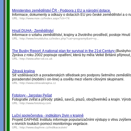
Ministerstvo zemědělství ČR - Podpora z EU a národní dotace.
Informace, dokumenty a odkazy o dotacích EU pro české zemědělství a o nár
URL:
http://www.mze.cz/Index.aspx?ch=74
Hnutí DUHA - Zemědělství
Informace o vztahu zemědělství, krajiny a životního prostředí, postoje Hnu
URL:
http://www.hnutiduha.cz/index.php?cat=programy&art=vy...
The Busby Report: A national plan for survival in the 21st Century
(Busbyho z
Zpráva z roku 2002 popisuje opatření, která by měla Velké Británii přijmout
URL:
http://www.after-oil.co.uk
Zdravá krajina
Síť vzdělávacích a poradenských středisek pro podporu šetrného zemědělské
poradenství (mobilní i on-line) a osvětu mezi všemi cílovými skupinami.
URL:
http://www.zdravakrajina.cz
Fotolovy - Jaroslav Pešat
Fotografie zvířat a přírody: ptáků, savců, plazů, obojživelníků a krajin. Výroba
URL:
http://www.fotolovy.com
Luční společenstva - indikátory živin v krajině
Projekt DAPHNE Institutu informuje popularizačními výstupy o vlivu zvýšen
v nivních loukách pomocí monitoringu vegetace.
URL:
http://www.daphne.cz/indikacezivin/