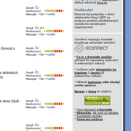
tištěný měsíčník
EkoList
.
Jazyk: ČJ
Poděkování
Hodnocení:
Hlasujte:
líbí
nelíbí
EkoLink byl podpořen v rámci
výběrového řízení MŽP na
podporu projektů předkládaných
nestátními neziskovými
organizacemi.
Jazyk: ČJ, AJ
Hodnocení:
Hlasujte:
líbí
nelíbí
Vytváření katalogu Kormidlo
koordinuje občanské sdružení
 činnost v
Jazyk: ČJ
Hodnocení:
Hlasujte:
líbí
nelíbí
*
Co je v Kormidle nového
-
přehled 50 naposledy vložených
či editovaných odkazů
* Uvítáme vaše
připomínky ke
a stránkách
Jazyk: ČJ
katalogu
či
úpravu
již
Hodnocení:
zařazeného odkazu.
y,
Hlasujte:
líbí
nelíbí
* Některé
kategorie
stále hledají
svého správce
.
Banner
a
ikona
ke stažení.
 dvou částí -
Jazyk: ČJ
Hodnocení:
Hlasujte:
líbí
nelíbí
*
Více informací
o Kormidle
*
Nápověda
, jak najít co hledáte
*
Kormidelní novinky
*
Vstup pro správce
Jazyk: ČJ
Hodnocení: