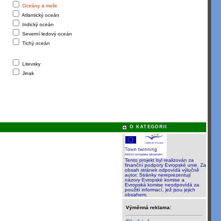
Oceány a moře
Atlantický oceán
Indický oceán
Severní ledový oceán
Tichý oceán
Litevsky
Jinak
O KATEGORII
Tento projekt byl realizován za
finanční podpory Evropské unie. Za
obsah stránek odpovídá výlučně
autor. Stránky nereprezentují
názory Evropské komise a
Evropská komise neodpovídá za
použití informací, jež jsou jejich
obsahem.
Výměnná reklama: