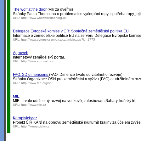
The wolf at the door
(Vlk za dveřmi)
Stránky Paula Thomsona o problematice vyčerpání ropy; spotřeba ropy, její r
URL:
http://www.wolfatthedoor.org.uk
Delegace Evropské komise v ČR: Společná zemědělská politika EU
Informace o zemědělské politice EU na serveru Delegace Evropské komise
URL:
http://www.evropska-unie.cz/cz/article.asp?id=1775
Agroweb
Internetový zemědělský portál.
URL:
http://www.agroweb.cz
FAO: SD dimensions
(FAO: Dimenze trvale udržitelného rozvoje)
Stránka Organizace OSN pro zemědělství a výživu (FAO) o udržitelném rozv
URL:
http://www.fao.org/sd/
MIE
MIE - trvale udržitelný rozvoj na venkově, zalesňování Sahary, koňský trh,..
URL:
http://www.mie.cz
Koroptvicky.cz
Projekt ČIŘIKÁNÍ na obnovu zemědělské (kulturní) krajiny za účelem zvýšení j
URL:
http://koroptvicky.cz