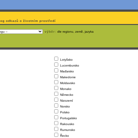
log odkazů o životním prostředí
výběr:
dle regionu, země, jazyka
Lotyšsko
Lucembursko
Maďarsko
Makedonie
Moldavsko
Monako
Německo
Nizozemí
Norsko
Polsko
Portugalsko
Rakousko
Rumunsko
Řecko