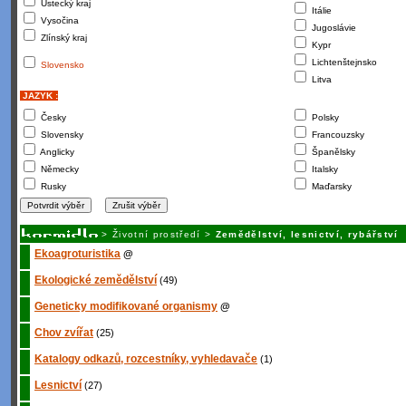
Ústecký kraj
Itálie
Vysočina
Jugoslávie
Zlínský kraj
Kypr
Lichtenštejnsko
Slovensko
Litva
JAZYK :
Česky
Polsky
Slovensky
Francouzsky
Anglicky
Španělsky
Německy
Italsky
Rusky
Maďarsky
>
Životní prostředí
>
Zemědělství, lesnictví, rybářství
Ekoagroturistika
@
Ekologické zemědělství
(49)
Geneticky modifikované organismy
@
Chov zvířat
(25)
Katalogy odkazů, rozcestníky, vyhledavače
(1)
Lesnictví
(27)