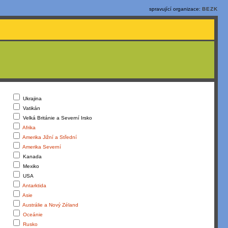
spravující organizace:
BEZK
Ukrajina
Vatikán
Velká Británie a Severní Irsko
Afrika
Amerika Jižní a Střední
Amerika Severní
Kanada
Mexiko
USA
Antarktida
Asie
Austrálie a Nový Zéland
Oceánie
Rusko