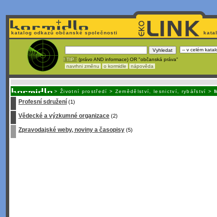
katalog odkazů občanské společnosti
kata
! TIP :
(právo AND informace) OR "občanská práva"
navrhni změnu
o kormidle
nápověda
Nechcete být závislí
na korporátech typu Google či Micro
>
Životní prostředí
>
Zemědělství, lesnictví, rybářství
>
Profesní sdružení
(1)
Vědecké a výzkumné organizace
(2)
Zpravodajské weby, noviny a časopisy
(5)