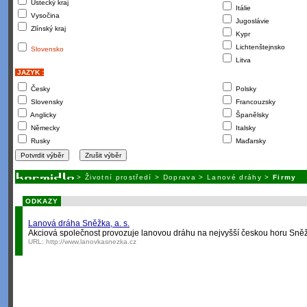
Ústecký kraj
Itálie
Vysočina
Jugoslávie
Zlínský kraj
Kypr
Lichtenštejnsko
Slovensko
Litva
JAZYK :
Česky
Polsky
Slovensky
Francouzsky
Anglicky
Španělsky
Německy
Italsky
Rusky
Maďarsky
>
Životní prostředí
>
Doprava
>
Lanové dráhy
>
Firmy
ODKAZY
Lanová dráha Sněžka, a. s.
Akciová společnost provozuje lanovou dráhu na nejvyšší českou horu Sněžku.
URL:
http://www.lanovkasnezka.cz