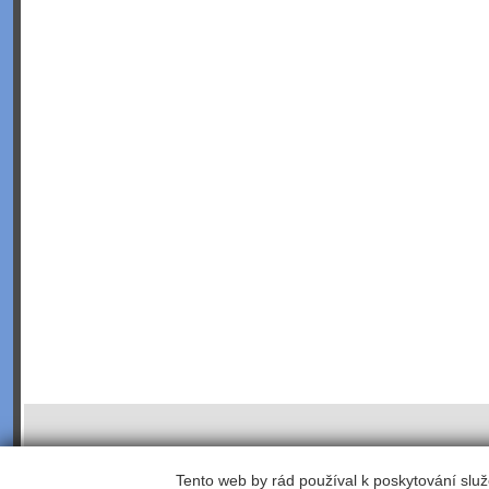
Tento web by rád používal k poskytování služ
©2003;
webhosting
,
webdesign
,
redakční a publikační systém Toolkit
, koordinace -