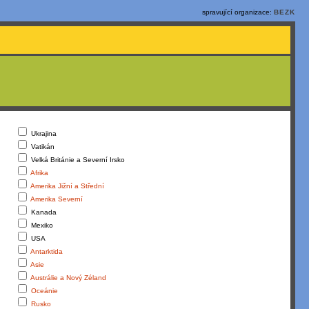
spravující organizace:
BEZK
Ukrajina
Vatikán
Velká Británie a Severní Irsko
Afrika
Amerika Jižní a Střední
Amerika Severní
Kanada
Mexiko
USA
Antarktida
Asie
Austrálie a Nový Zéland
Oceánie
Rusko