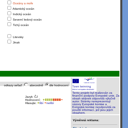
Oceány a moře
Atlantický oceán
Indický oceán
Severní ledový oceán
Tichý oceán
Litevsky
Jinak
odkazy seřaď :
abecedně
dle hodnocení
Tento projekt byl realizován za
finanční podpory Evropské unie. Za
Jazyk: ČJ
obsah stránek odpovídá výlučně
Hodnocení:
autor. Stránky nereprezentují
Hlasujte:
líbí
nelíbí
názory Evropské komise a
Evropská komise neodpovídá za
použití informací, jež jsou jejich
obsahem.
Výměnná reklama: