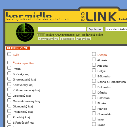
katalog odkazů občanské společnosti
kata
! TIP :
(právo AND informace) OR "občanská práva"
navrhni změnu
o kormidle
nápověda
REGION, ZEMĚ :
Svět
Evropa
Albánie
Česká republika
Andorra
Praha
Belgie
Jihčeský kraj
Bělorusko
Jihomoravský kraj
Bosna a Hercegovina
Karlovarský kraj
Bulharsko
Královehradecký kraj
Dánsko
Liberecký kraj
Estonsko
Moravskoslezský kraj
Finsko
Olomoucký kraj
Francie
Pardubický kraj
Chorvatsko
Plzeňský kraj
Irsko
Středočeský kraj
Island