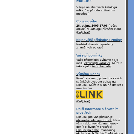
EkoLink
Vítejte na stránkách katalogu
odkazů o přírodě a životním
prostředí.
Co je nového
26. dubna 2005 17:06
Počet
odkazů v katalogu přesáhl 1900.
(Celý text)
Nejnovější přírůstky a změny
Přehled dvaceti naposledy
změněných odkazů
Vaše připomínky
Vaše připomínky uvítáme na e-
mailu
ekolink@ekolink.cz
. Můžete
také využít
tento formulář
.
Výměna ikonek
Pomůžete nám, pokud na vašich
stránkách uvedete odkaz na
EkoLink. Můžete si na ně umístit i
naši ikonku:
.
(Celý text)
Další informace o životním
prostředí
EkoLink pro vás připravuje
občanské sdružení BEZK
, které
vám nabízí rovněž internetový
deník o životním prostředí
EkoList po drátě
, monitoring
ekologických článků
EcoMonitor
a