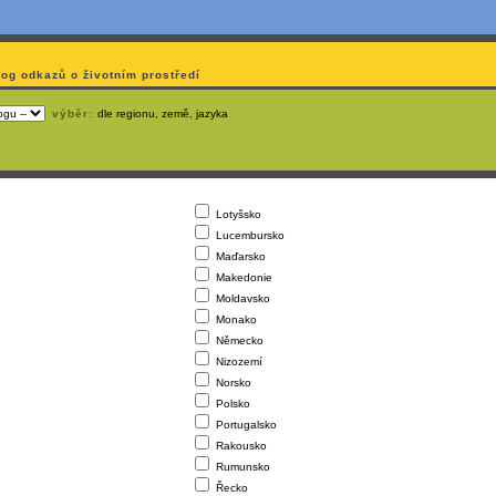
log odkazů o životním prostředí
výběr:
dle regionu, země, jazyka
Lotyšsko
Lucembursko
Maďarsko
Makedonie
Moldavsko
Monako
Německo
Nizozemí
Norsko
Polsko
Portugalsko
Rakousko
Rumunsko
Řecko