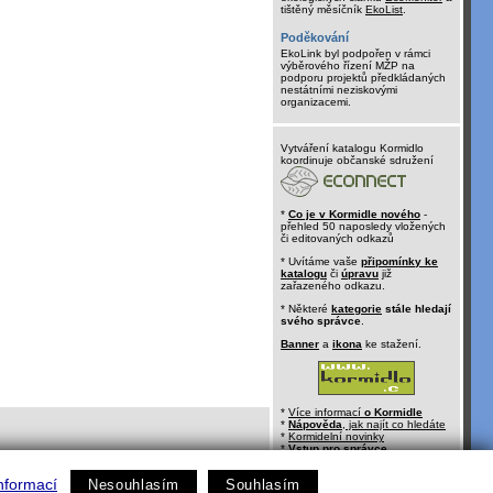
tištěný měsíčník
EkoList
.
Poděkování
EkoLink byl podpořen v rámci
výběrového řízení MŽP na
podporu projektů předkládaných
nestátními neziskovými
organizacemi.
Vytváření katalogu Kormidlo
koordinuje občanské sdružení
*
Co je v Kormidle nového
-
přehled 50 naposledy vložených
či editovaných odkazů
* Uvítáme vaše
připomínky ke
katalogu
či
úpravu
již
zařazeného odkazu.
* Některé
kategorie
stále hledají
svého správce
.
Banner
a
ikona
ke stažení.
*
Více informací
o Kormidle
*
Nápověda
, jak najít co hledáte
*
Kormidelní novinky
*
Vstup pro správce
nformací
Nesouhlasím
Souhlasím
kontakt:
kormidlo@ecn.cz