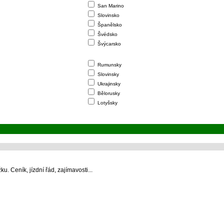
San Marino
Slovinsko
Španělsko
Švédsko
Švýcarsko
Rumunsky
Slovinsky
Ukrajinsky
Bělorusky
Lotyšsky
 Ceník, jízdní řád, zajímavosti...