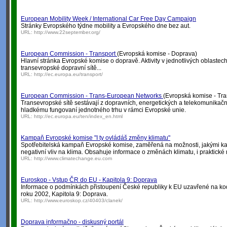
European Mobility Week / International Car Free Day Campaign
Stránky Evropského týdne mobility a Evropského dne bez aut.
URL:
http://www.22september.org/
European Commission - Transport
(Evropská komise - Doprava)
Hlavní stránka Evropské komise o dopravě. Aktivity v jednotlivých oblastech 
transevropské dopravní sítě...
URL:
http://ec.europa.eu/transport/
European Commission - Trans-European Networks
(Evropská komise - Tra
Transevropské sítě sestávají z dopravních, energetických a telekomunikačníc
hladkému fungovaní jednotného trhu v rámci Evropské unie.
URL:
http://ec.europa.eu/ten/index_en.html
Kampaň Evropské komise "I ty ovládáš změny klimatu"
Spotřebitelská kampaň Evropské komise, zaměřená na možnosti, jakými k
negativní vliv na klima. Obsahuje informace o změnách klimatu, i praktické 
URL:
http://www.climatechange.eu.com
Euroskop - Vstup ČR do EU - Kapitola 9: Doprava
Informace o podmínkách přistoupení České republiky k EU uzavřené na k
roku 2002, Kapitola 9: Doprava.
URL:
http://www.euroskop.cz/40403/clanek/
Doprava informačno - diskusný portál