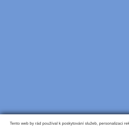
Tento web by rád používal k poskytování služeb, personalizaci r