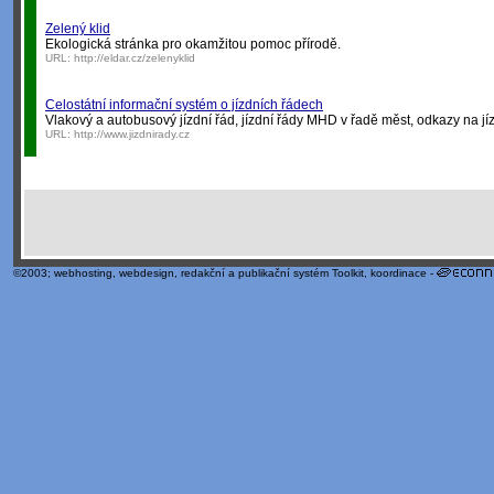
Zelený klid
Ekologická stránka pro okamžitou pomoc přírodě.
URL:
http://eldar.cz/zelenyklid
Celostátní informační systém o jízdních řádech
Vlakový a autobusový jízdní řád, jízdní řády MHD v řadě měst, odkazy na jí
URL:
http://www.jizdnirady.cz
©2003;
webhosting
,
webdesign
,
redakční a publikační systém Toolkit
, koordinace -