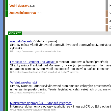
Vodní doprava
K
(18)
Železniční doprava
O
(37)
V
O
ODKAZY
wien.at - Verkehr
(Vídeň - doprava)
Stránky města Vídně věnované dopravě. Evropské dopravní cesty, individuá
cyklistika ...
URL:
http://www.wien.gv.at/index/verkehr.htm
Frankfurt.de - Verkehr und Umvelt
(Frankfurt - doprava a životní prostředí)
Stránky města Frankfurt nad Mohenem, na kterých je možné najít informace 
odpadech, klimatu, ozonu, vodě, ekologické legislativě a dalších tématech.
URL:
http://www.frankfurt.de/sis/Frankfurt_A-Z.php?_navi=h...
Veřejná prostranství
Stránky Nadace Partnerství věnované problematice veřejných prostranství (ná
univerzálním prostoru měst. Teorie, legislativa, vztah veřejných prostranství
URL:
http://www.prostranstvi.cz
Ministerstvo dopravy ČR - Evropská integrace
Informace, dokumenty a odkazy vztahující se k integraci ČR do EU v oblasti
URL:
http://www.mdcr.cz/cz/index35.htm