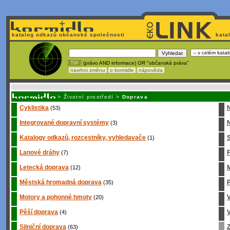
katalog odkazů občanské společnosti
kata
! TIP :
(právo AND informace) OR "občanská práva"
navrhni změnu
o kormidle
nápověda
Nechcete být závislí
na korporátech typu Google či Micro
>
Životní prostředí
>
Doprava
Cyklistika
(53)
Integrované dopravní systémy
N
(3)
Katalogy odkazů, rozcestníky, vyhledavače
S
(1)
Lanové dráhy
(7)
Letecká doprava
M
(12)
Městská hromadná doprava
P
(35)
Motory a pohonné hmoty
(20)
Pěší doprava
V
(4)
Silniční doprava
Z
(63)