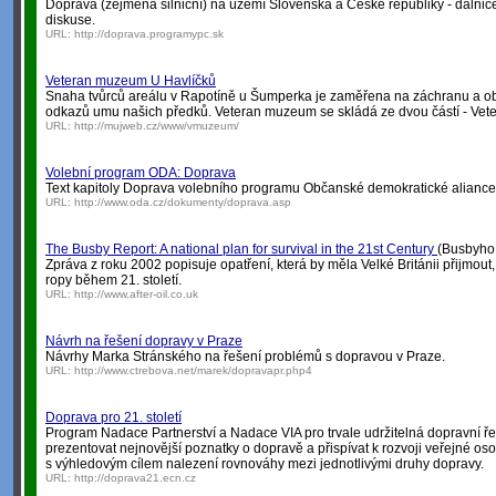
Doprava (zejména silniční) na území Slovenska a České republiky - dálnice, s
diskuse.
URL:
http://doprava.programypc.sk
Veteran muzeum U Havlíčků
Snaha tvůrců areálu v Rapotíně u Šumperka je zaměřena na záchranu a o
odkazů umu našich předků. Veteran muzeum se skládá ze dvou částí - Ve
URL:
http://mujweb.cz/www/vmuzeum/
Volební program ODA: Doprava
Text kapitoly Doprava volebního programu Občanské demokratické aliance
URL:
http://www.oda.cz/dokumenty/doprava.asp
The Busby Report: A national plan for survival in the 21st Century
(Busbyho z
Zpráva z roku 2002 popisuje opatření, která by měla Velké Británii přijmout
ropy během 21. století.
URL:
http://www.after-oil.co.uk
Návrh na řešení dopravy v Praze
Návrhy Marka Stránského na řešení problémů s dopravou v Praze.
URL:
http://www.ctrebova.net/marek/dopravapr.php4
Doprava pro 21. století
Program Nadace Partnerství a Nadace VIA pro trvale udržitelná dopravní ř
prezentovat nejnovější poznatky o dopravě a přispívat k rozvoji veřejné osob
s výhledovým cílem nalezení rovnováhy mezi jednotlivými druhy dopravy.
URL:
http://doprava21.ecn.cz