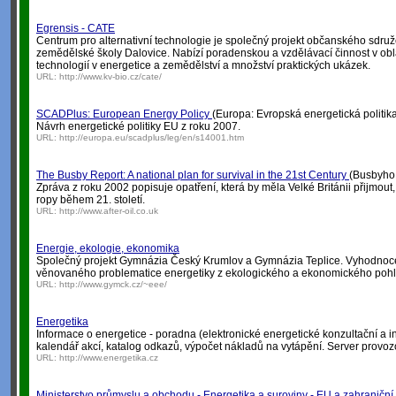
Egrensis - CATE
Centrum pro alternativní technologie je společný projekt občanského sdruž
zemědělské školy Dalovice. Nabízí poradenskou a vzdělávací činnost v oblas
technologií v energetice a zemědělství a množství praktických ukázek.
URL:
http://www.kv-bio.cz/cate/
SCADPlus: European Energy Policy
(Europa: Evropská energetická politik
Návrh energetické politiky EU z roku 2007.
URL:
http://europa.eu/scadplus/leg/en/s14001.htm
The Busby Report: A national plan for survival in the 21st Century
(Busbyho z
Zpráva z roku 2002 popisuje opatření, která by měla Velké Británii přijmout
ropy během 21. století.
URL:
http://www.after-oil.co.uk
Energie, ekologie, ekonomika
Společný projekt Gymnázia Český Krumlov a Gymnázia Teplice. Vyhodnoc
věnovaného problematice energetiky z ekologického a ekonomického poh
URL:
http://www.gymck.cz/~eee/
Energetika
Informace o energetice - poradna (elektronické energetické konzultační a in
kalendář akcí, katalog odkazů, výpočet nákladů na vytápění. Server provo
URL:
http://www.energetika.cz
Ministerstvo průmyslu a obchodu - Energetika a suroviny - EU a zahraniční