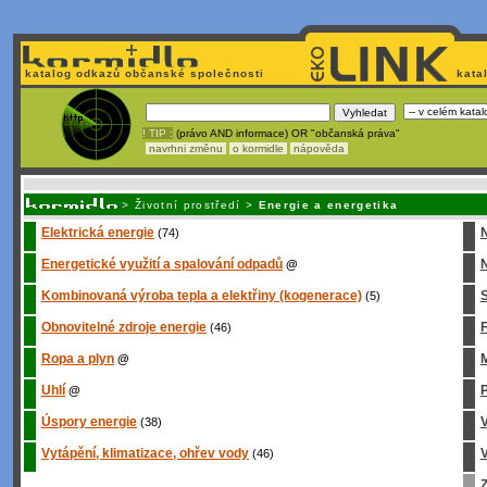
katalog odkazů občanské společnosti
kata
! TIP :
(právo AND informace) OR "občanská práva"
navrhni změnu
o kormidle
nápověda
Nechcete být závislí
na korporátech typu Google či Micro
>
Životní prostředí
>
Energie a energetika
Elektrická energie
(74)
Energetické využití a spalování odpadů
N
@
Kombinovaná výroba tepla a elektřiny (kogenerace)
S
(5)
Obnovitelné zdroje energie
(46)
Ropa a plyn
M
@
Uhlí
P
@
Úspory energie
(38)
Vytápění, klimatizace, ohřev vody
V
(46)
Z