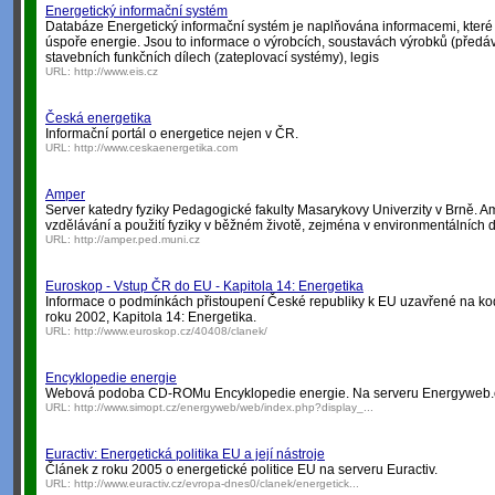
Energetický informační systém
Databáze Energetický informační systém je naplňována informacemi, které 
úspoře energie. Jsou to informace o výrobcích, soustavách výrobků (předáva
stavebních funkčních dílech (zateplovací systémy), legis
URL:
http://www.eis.cz
Česká energetika
Informační portál o energetice nejen v ČR.
URL:
http://www.ceskaenergetika.com
Amper
Server katedry fyziky Pedagogické fakulty Masarykovy Univerzity v Brně. A
vzdělávání a použití fyziky v běžném životě, zejména v environmentálních d
URL:
http://amper.ped.muni.cz
Euroskop - Vstup ČR do EU - Kapitola 14: Energetika
Informace o podmínkách přistoupení České republiky k EU uzavřené na k
roku 2002, Kapitola 14: Energetika.
URL:
http://www.euroskop.cz/40408/clanek/
Encyklopedie energie
Webová podoba CD-ROMu Encyklopedie energie. Na serveru Energyweb.
URL:
http://www.simopt.cz/energyweb/web/index.php?display_...
Euractiv: Energetická politika EU a její nástroje
Článek z roku 2005 o energetické politice EU na serveru Euractiv.
URL:
http://www.euractiv.cz/evropa-dnes0/clanek/energetick...