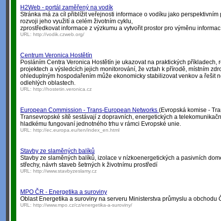
H2Web - portál zaměřený na vodík
Stránka má za cíl přiblížit veřejnosti informace o vodíku jako perspektivním 
rozvoji jeho využití a celém životním cyklu,
zprostředkovat informace z výzkumu a vytvořit prostor pro výměnu informací
URL:
http://vodik.czweb.org/
Centrum Veronica Hostětín
Posláním Centra Veronica Hostětín je ukazovat na praktických příkladech,
projektech a výsledcích jejich monitorování, že vztah k přírodě, místním zdr
ohleduplným hospodařením může ekonomicky stabilizovat venkov a řešit 
odlehlých oblastech.
URL:
http://hostetin.veronica.cz
European Commission - Trans-European Networks
(Evropská komise - Tra
Transevropské sítě sestávají z dopravních, energetických a telekomunikačníc
hladkému fungovaní jednotného trhu v rámci Evropské unie.
URL:
http://ec.europa.eu/ten/index_en.html
Stavby ze slaměných balíků
Stavby ze slaměných balíků, izolace v nízkoenergetických a pasivních dom
střechy, návrh staveb šetrných k životnímu prostředí
URL:
http://www.stavbyzeslamy.cz
MPO ČR - Energetika a suroviny
Oblast Energetika a suroviny na serveru Ministerstva průmyslu a obchodu 
URL:
http://www.mpo.cz/cz/energetika-a-suroviny/