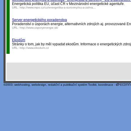
Energetická politika EU, účast ČR v Mezinárodní energetické agentuře.
URL:
http://www.mpo.cz/cz/energetika-a-suroviny/eu-a-zahra...
Server energetického poradenstva
Poradenství o úsporách energie, alternativních zdrojích aj. provozované E
URL:
http://www.usporyenergie.sk/
Ekodům
Stránky o tom, jak by měl vypadat ekodům. Informace o energetických zdroj
URL:
http://www.ekodum.cz
©2003;
webhosting
,
webdesign
,
redakční a publikační systém Toolkit
, koordinace -