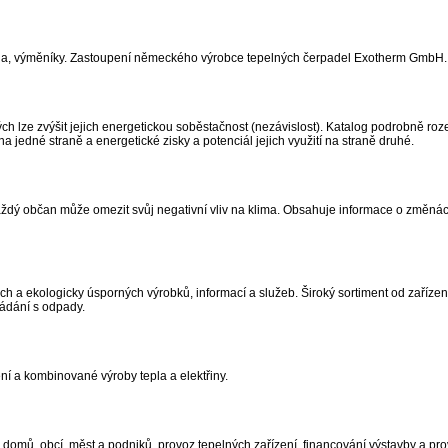
adla, výměníky. Zastoupení německého výrobce tepelných čerpadel Exotherm GmbH.
ých lze zvýšit jejich energetickou soběstačnost (nezávislost). Katalog podrobně roz
 na jedné straně a energetické zisky a potenciál jejich využití na straně druhé.
dý občan může omezit svůj negativní vliv na klima. Obsahuje informace o změnách
 a ekologicky úsporných výrobků, informací a služeb. Široký sortiment od zařízení
ládání s odpady.
ní a kombinované výroby tepla a elektřiny.
ů, domů, obcí, měst a podniků, provoz tepelných zařízení, financování výstavby a pr