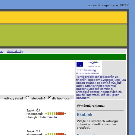
spravující organizace:
BEZK
oud
a
další služby
.
Tento projekt byl realizován za
finanční podpory Evropské unie. Za
obsah stránek odpovídá výlučně
autor. Stránky nereprezentují
názory Evropské komise a
Evropská komise neodpovídá za
použití informací, jež jsou jejich
obsahem.
odkazy seřaď :
abecedně
dle hodnocení
Výměnná reklama:
Jazyk: ČJ
Hodnocení:
EkoLink
Hlasujte:
líbí
nelíbí
Vítejte na stránkách katalogu
odkazů o přírodě a životním
prostředí.
Jazyk: SJ
Hodnocení: