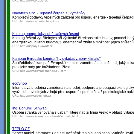
URL:
http://www.oteple.sk
Novatech s.r.o. - Tepelná čerpadla, Výměníky
Kompletní dodávky tepelných zařízení pro úsporu energie - tepelná čerp
URL:
http://www.novatech-teplo.cz
Katalog energeticky soběstačných řešení
Katalog řešení využitelných při výstavbě či rekonstrukci budov, pomocí kter
energetickou bilanci budovy, tj. energetické ztráty a možnosti jejich snížení
URL:
http://uspory.ekowatt.cz
Kampaň Evropské komise "I ty ovládáš změny klimatu"
Spotřebitelská kampaň Evropské komise, zaměřená na možnosti, jakými kaž
praktické rady pro každodenní život.
URL:
http://www.climatechange.eu.com
ecoShop
Internetová prodejna zaměřená na prodej, podporu a propagaci ekologických
využití obnovitelných zdrojů přes úsporné spotřebiče až po ekologické nak
URL:
http://www.ecoshop.cz
Ing. Bohumil Schwab
Osobní stránka věnovaná službám, které nabízí firma Areko v oblasti vytápě
URL:
http://www.avonet.cz/schwab/schwab.html
TEPLO.CZ
Server nabízí informace z oblastí vytápění: teplo a jeho cena, vytápění byt