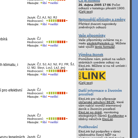
Co je nového
Hlasujte:
líbí
nelíbí
26. dubna 2005 17:06
Počet
odkazů v katalogu přesáhl 1900.
(Celý text)
Jazyk: ČJ, AJ, NJ, RJ
Nejnovější přírůstky a změny
Hodnocení:
Přehled dvaceti naposledy
Hlasujte:
líbí
nelíbí
změněných odkazů
Vaše připomínky
ebírá
Jazyk: ČJ
Vaše připomínky uvítáme na e-
Hodnocení:
mailu
ekolink@ekolink.cz
. Můžete
Hlasujte:
líbí
nelíbí
také využít
tento formulář
.
Výměna ikonek
Pomůžete nám, pokud na vašich
stránkách uvedete odkaz na
 klimatu, i
Jazyk: ČJ, SJ, AJ, NJ, PJ, FR, ŠJ,
EkoLink. Můžete si na ně umístit i
IJ, MJ, Slovi, LotJ, LitJ, jiný
naši ikonku:
Hodnocení:
Hlasujte:
líbí
nelíbí
.
(Celý text)
 pro efektivní
Jazyk: ČJ
Další informace o životním
Hodnocení:
prostředí
Hlasujte:
líbí
nelíbí
EkoLink pro vás připravuje
občanské sdružení BEZK
, které
vám nabízí rovněž internetový
deník o životním prostředí
EkoList po drátě
, monitoring
Jazyk: ČJ
ekologických článků
EcoMonitor
a
Hodnocení:
tištěný měsíčník
EkoList
.
Hlasujte:
líbí
nelíbí
Poděkování
EkoLink byl podpořen v rámci
výběrového řízení MŽP na
ovozu tepelných
Jazyk: ČJ