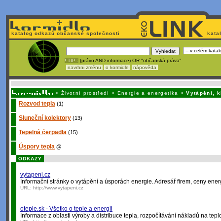
katalog odkazů občanské společnosti
kata
! TIP :
(právo AND informace) OR "občanská práva"
navrhni změnu
o kormidle
nápověda
Nechcete být závi
>
Životní prostředí
>
Energie a energetika
>
Vytápění, k
Rozvod tepla
(1)
Sluneční kolektory
(13)
Tepelná čerpadla
(15)
Úspory tepla
@
ODKAZY
vytapeni.cz
Informační stránky o vytápění a úsporách energie. Adresář firem, ceny energ
URL:
http://www.vytapeni.cz
oteple.sk - Všetko o teple a energii
Informace z oblasti výroby a distribuce tepla, rozpočítávání nákladů na tepl