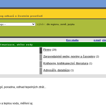
log odkazů o životním prostředí
výběr:
dle regionu, země, jazyka
slí
na korporátech typu Google či Microsoft? Využijte služeb
Ecn studia
, které nabízí
e-mail
,
cl
limatizace, ohřev vody
Firmy
(29)
Zpravodajské weby, noviny a časopisy
(2)
Knihovny, knihkupectví, literatura
(1)
Adresáře, databáze
(1)
ií, poradna, odhad tepelných ztrát...
o a teplou vodu, měření aj.