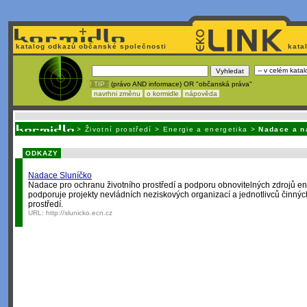
katalog odkazů občanské společnosti
kata
! TIP :
(právo AND informace) OR "občanská práva"
navrhni změnu
o kormidle
nápověda
Nechcete být závislí
na korporátech typu Google či Micro
>
Životní prostředí
>
Energie a energetika
>
Nadace a n
ODKAZY
Nadace Sluníčko
Nadace pro ochranu životního prostředí a podporu obnovitelných zdrojů
podporuje projekty nevládních neziskových organizací a jednotlivců činných
prostředí.
URL:
http://slunicko.ecn.cz