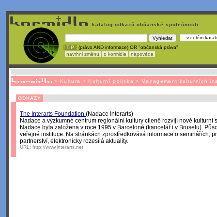
katalog odkazů občanské společnosti
! TIP :
(právo AND informace) OR "občanská práva"
navrhni změnu
o kormidle
nápověda
Nechcete být závislí
na korporátech typu Google či Micro
>
Kultura
>
Kulturní politika
>
Management kulturních ins
ODKAZY
The Interarts Foundation
(Nadace Interarts)
Nadace a výzkumné centrum regionální kultury cíleně rozvíjí nové kulturní st
Nadace byla založena v roce 1995 v Barceloně (kancelář i v Bruselu). Půs
veřejné instituce. Na stránkách zprostředkovává informace o seminářích, p
partnerství, elektronicky rozesílá aktuality.
URL:
http://www.interarts.net