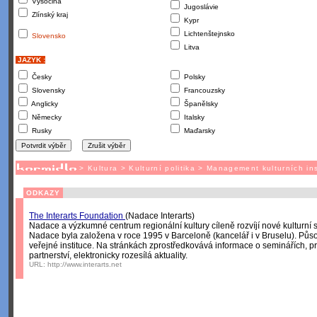
Vysočina
Jugoslávie
Zlínský kraj
Kypr
Lichtenštejnsko
Slovensko
Litva
JAZYK :
Česky
Polsky
Slovensky
Francouzsky
Anglicky
Španělsky
Německy
Italsky
Rusky
Maďarsky
>
Kultura
>
Kulturní politika
>
Management kulturních ins
ODKAZY
The Interarts Foundation
(Nadace Interarts)
Nadace a výzkumné centrum regionální kultury cíleně rozvíjí nové kulturní st
Nadace byla založena v roce 1995 v Barceloně (kancelář i v Bruselu). Půs
veřejné instituce. Na stránkách zprostředkovává informace o seminářích, p
partnerství, elektronicky rozesílá aktuality.
URL:
http://www.interarts.net