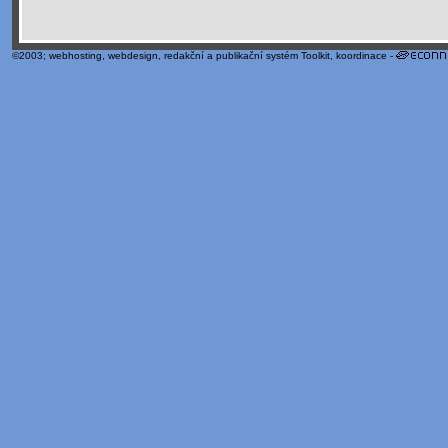
©2003;
webhosting
,
webdesign
,
redakční a publikační systém Toolkit
, koordinace -