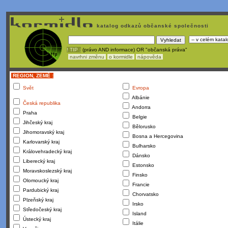
katalog odkazů občanské společnosti
! TIP :
(právo AND informace) OR "občanská práva"
navrhni změnu
o kormidle
nápověda
REGION, ZEMĚ :
Svět
Evropa
Albánie
Česká republika
Andorra
Praha
Belgie
Jihčeský kraj
Bělorusko
Jihomoravský kraj
Bosna a Hercegovina
Karlovarský kraj
Bulharsko
Královehradecký kraj
Dánsko
Liberecký kraj
Estonsko
Moravskoslezský kraj
Finsko
Olomoucký kraj
Francie
Pardubický kraj
Chorvatsko
Plzeňský kraj
Irsko
Středočeský kraj
Island
Ústecký kraj
Itálie