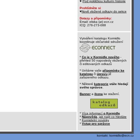
♥
Pod pokličkou kulturní historie
Prohlídněte si
♥
Nově vložené odkazy do sekce
Dotazy a připomínky:
Email: eliska (at) ecn.cz
ICQ: 276-273-088
Vytváření katalogu Kormidlo
koordinuje občanské sdružení
*
Co je v Kormidle nového
-
přehled 50 naposledy vložených
či editovaných odkazů
* Uvítáme vaše
připomínky ke
katalogu
či
úpravu
již
zařazeného odkazu.
* Některé
kategorie
stále hledají
svého správce
.
Banner
a
ikona
ke stažení.
*
Více informací
o Kormidle
*
Nápověda
, jak najít co hledáte
*
Kormidelní novinky
*
Vstup pro správce
kontakt:
kormidlo@ecn.cz