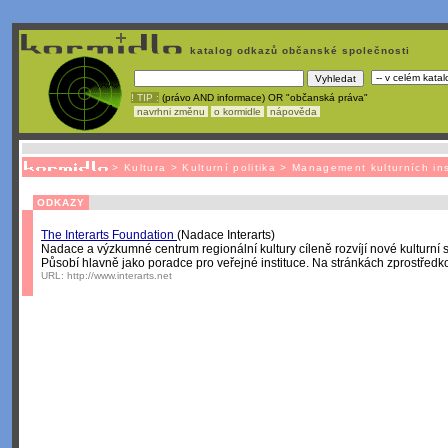
katalog odkazů občanské společnosti
! TIP :
(právo AND informace) OR "občanská práva"
navrhni změnu
o kormidle
nápověda
Unavuje
vás tvorba stránek v HTML? N
>
Kultura
>
Kulturní politika
>
Management kulturních ins
ODKAZY
The Interarts Foundation
(Nadace Interarts)
Nadace a výzkumné centrum regionální kultury cíleně rozvíjí nové kulturní s
Působí hlavně jako poradce pro veřejné instituce. Na stránkách zprostředkov
URL:
http://www.interarts.net