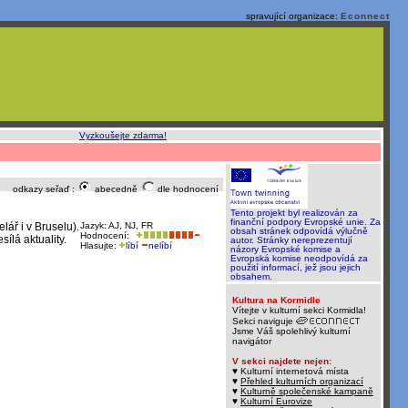
spravující organizace:
Econnect
o, rychle a sami
:
Vyzkoušejte zdarma!
odkazy seřaď :
abecedně
dle hodnocení
Tento projekt byl realizován za
finanční podpory Evropské unie. Za
lář i v Bruselu).
Jazyk: AJ, NJ, FR
obsah stránek odpovídá výlučně
Hodnocení:
ílá aktuality.
autor. Stránky nereprezentují
Hlasujte:
líbí
nelíbí
názory Evropské komise a
Evropská komise neodpovídá za
použití informací, jež jsou jejich
obsahem.
Kultura na Kormidle
Vítejte v kulturní sekci Kormidla!
Sekci naviguje
Jsme Váš spolehlivý kulturní
navigátor
V sekci najdete nejen:
♥ Kulturní internetová místa
♥
Přehled kulturních organizací
♥
Kulturně společenské kampaně
♥
Kulturní Eurovize