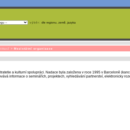
výběr:
dle regionu, země, jazyka
emá webmaster
čas
na jejich aktualizaci? S
publikačním systémem TOOLKIT
to zvládnete
snadn
titucí
>
Mezistátní organizace
tratetie a kulturní spolupráci. Nadace byla založena v roce 1995 v Barceloně (kance
ává informace o seminářích, projektech, vyhledávání partnerství, elektronicky rozes