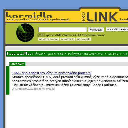
katalog odkazů občanské společnosti
kata
! TIP :
(právo AND informace) OR "občanská práva"
navrhni změnu
o kormidle
nápověda
Unavuje
vás tvorba stránek v HTML? Nemá webmaster
čas
na jejich aktualizac
>
Životní prostředí
>
Průmysl, stavebnictví a služby
>
Ge
ODKAZY
CMA - společnost pro výzkum historického podzemí
Stránka společnosti CMA, která provádí průzkumné, výzkumné a dokumenta
podzemních prostorách, starých důlních dílech a jejich povrchovém zařízení
Chrustenická šachta - muzeum těžby železné rudy u obce Loděnice.
URL:
http://www.podzemi-cma.cz