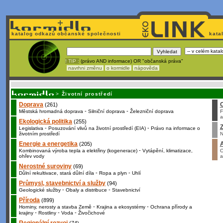
katalog odkazů občanské společnosti
kata
! TIP :
(právo AND informace) OR "občanská práva"
navrhni změnu
o kormidle
nápověda
Unavuje
vás tvorba stránek v HTML? Nemá webmaster
čas
na jejich aktualizac
>
Životní prostředí
Doprava
(261)
-
-
Městská hromadná doprava
Silniční doprava
Železniční doprava
F
a
Ekologická politika
(255)
Z
-
-
Legislativa
Posuzování vlivů na životní prostředí (EIA)
Právo na informace o
životním prostředí
N
Energie a energetika
(205)
-
Kombinovaná výroba tepla a elektřiny (kogenerace)
Vytápění, klimatizace,
O
ohřev vody
a
Nerostné suroviny
(69)
-
-
Důlní rekultivace, stará důlní díla
Ropa a plyn
Uhlí
Průmysl, stavebnictví a služby
(94)
-
-
Geologické služby
Obaly a distribuce
Stavebnictví
Příroda
(899)
-
-
Horniny, nerosty a stavba Země
Krajina a ekosystémy
Ochrana přírody a
-
-
-
krajiny
Rostliny
Voda
Živočichové