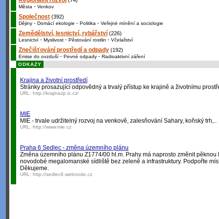
Regionální rozvoj
(74)
-
Města
Venkov
Společnost
(392)
-
-
-
Dějiny
Domácí ekologie
Politika
Veřejné mínění a sociologie
Zemědělství, lesnictví, rybářství
(226)
-
-
-
Lesnictví
Myslivost
Pěstování rostlin
Včelařství
Znečišťování prostředí a odpady
(192)
-
-
Emise do ovzduší
Pevné odpady
Radioaktivní záření
ODKAZY
Krajina a životní prostředí
Stránky prosazující odpovědný a trvalý přístup ke krajině a životnímu prostř
URL:
http://krajinazp.ic.cz/
MIE
MIE - trvale udržitelný rozvoj na venkově, zalesňování Sahary, koňský trh,..
URL:
http://www.mie.cz
Praha 6 Sedlec - změna územního plánu
Změna územního plánu Z1774/00 hl.m. Prahy má naprosto změnit pěknou lo
novodobé megalomanské sídliště bez zeleně a infrastruktury. Podpořte míst
Děkujeme.
URL:
http://sedlec6.webnode.cz