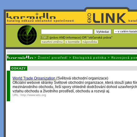
katalog odkazů občanské společnosti
kata
! TIP :
(právo AND informace) OR "občanská práva"
navrhni změnu
o kormidle
nápověda
Nechcete být závislí
na korporátech typu Google či Micro
>
Životní prostředí
>
Ekologická politika
>
Rozvojová po
ODKAZY
World Trade Organization
(Světová obchodní organizace)
Oficiální webové stránky Světové obchodní organizace, která slouží jako fó
mezinárodního obchodu, řeší spory ohledně dodržování dohod uzavřených
vztahu obchodu a životního prostředí, obchodu a rozvoji aj.
URL:
http://www.wto.org