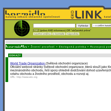
katalog odkazů občanské společnosti
kata
! TIP :
(právo AND informace) OR "občanská práva"
navrhni změnu
o kormidle
nápověda
Nechcete být závislí
na korporátech typu Google či Micro
>
Životní prostředí
>
Ekologická politika
>
Rozvojová po
ODKAZY
World Trade Organization
(Světová obchodní organizace)
Oficiální webové stránky Světové obchodní organizace, která slouží jako fó
mezinárodního obchodu, řeší spory ohledně dodržování dohod uzavřených
vztahu obchodu a životního prostředí, obchodu a rozvoji aj.
URL:
http://www.wto.org