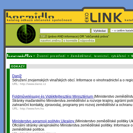
katalog odkazů občanské společnosti
kata
! TIP :
(právo AND informace) OR "občanská práva"
navrhni změnu
o kormidle
nápověda
Nechcete být závislí
na korporátech typu Google či Micro
>
Životní prostředí
>
Zemědělství, lesnictví, rybářství
>
ODKAZY
Daníž
Sdružení znojemských vinařských obcí. Informace o vinohradnictví a o regi
URL:
http://www.daniz.cz
Foldművelésugyi és Vidékfejllesztési Minisztérium
(Ministerstvo zemědělstv
Stránky maďarského Ministerstva zemědělství a rozvoje krajiny, agrární poli
zahraniční kontakty, zpravodaj, programy pro rozvoj zemědělství a ochranu 
URL:
http://www.fvm.hu
Ministerstvo agrarnoji polityky Ukrajiny
(Ministerstvo zemědělské politiky Uk
Oficiální stránky ukrajinského Ministerstva zemědělské politiky. Informace 
zemědělské politice.