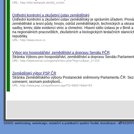
URL:
http://sfzl.webpark.sk/sfzl_sr.htm
Ústřední kontrolní a zkušební ústav zemědělský
Ústřední kontrolní a zkušební ústav zemědělský je správním úřadem. Prová
zemědělské a lesní půdy, hnojiv, odrůd zemědělských, technických a okrasný
sadby, krmiv, dále evidenci vinic a chmelnic. Hlavní sídlo ústavu je v Brně
na regionálních pracovištích, zkušebních a biologických testačních stanicí
republiky.
URL:
http://www.zeus.cz
Výbor pro hospodářství, zemědělství a dopravu Senátu PČR
Stránka Výboru pro hospodářství, zemědělství a dopravu Senátu Parlamen
URL:
http://www.senat.cz/organy/index.php?lng=cz&par_2=110
Zemědělský výbor PSP ČR
Stránka Zemědělského výboru Poslanecké sněmovny Parlamentu ČR. Sezna
usnesení, seznam podvýborů...
URL:
http://www.psp.cz/sqw/fsnem.sqw?f1=8&f2=6&id=93
©2003;
webhosting
,
webdesign
,
redakční a publikační systém Toolkit
, koordinace -