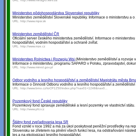
URL:
http://www.minagro.kiev.ua
Ministerstvo pôdohospodárstva Slovenskej republiky
Ministerstvo zemědělství Slovenské republiky. Informace o ministerstvu a o
URL:
http://www.mpsr.sk
Ministerstvo zemědělství ČR
Oficiální server českého ministerstva zemědělství. Informace o ministerstv
hospodářství, vodním hospodářství a ochraně zvířat.
URL:
http://www.mze.cz
Ministerstwo Rolnictwa i Rozwoju Wsi
(Ministerstvo zemědělství a rozvoje 
Informace o ministerstvu, programu SAPARD v Polsku, zpravodajství, dokum
URL:
http://www.minrol.gov.pl
Odbor vodního a lesního hospodářství a zemědělství Magistrátu města Brn
Informace o činnosti Odboru vodního a lesního hospodářství a zemědělství
URL:
http://www.brno.cz/toCP1250/index.php?nav01=1248&nav0...
Pozemkový fond České republiky
Pozemkový fond spravuje zemědělské a lesní pozemky ve vlastnictví státu.
URL:
http://www.pfcr.cz
Štátny fond zveľaďovania lesa SR
Fond vznikl v roce 1992 a má za úkol poskytovat peněžní prostředky na re
Slovensku se zřetelem na plnění všech funkcí lesa, na odstraňování násled
les a na ekologizaci lesního hospodářství.