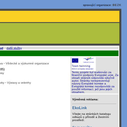
spravující organizace:
BEZK
oud
a
další služby
.
-
va
Vědecké a výzkumné organizace
85)
Tento projekt byl realizován za
isy
finanční podpory Evropské unie. Za
obsah stránek odpovídá výlučně
autor. Stránky nereprezentují
-
vky
Výstavy a veletrhy
názory Evropské komise a
Evropská komise neodpovídá za
použití informací, jež jsou jejich
obsahem.
Výměnná reklama:
EkoLink
Vítejte na stránkách katalogu
odkazů o přírodě a životním
prostředí.