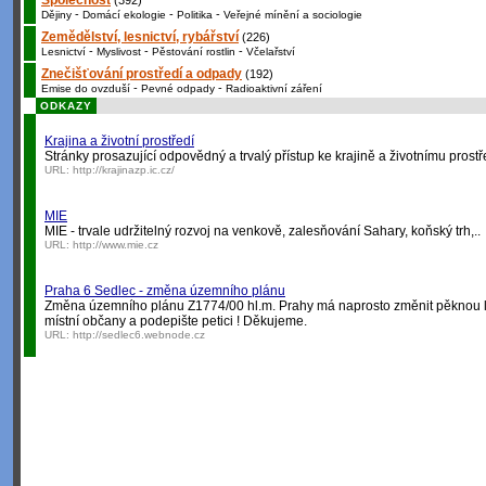
Společnost
(392)
-
-
-
Dějiny
Domácí ekologie
Politika
Veřejné mínění a sociologie
Zemědělství, lesnictví, rybářství
(226)
-
-
-
Lesnictví
Myslivost
Pěstování rostlin
Včelařství
Znečišťování prostředí a odpady
(192)
-
-
Emise do ovzduší
Pevné odpady
Radioaktivní záření
ODKAZY
Krajina a životní prostředí
Stránky prosazující odpovědný a trvalý přístup ke krajině a životnímu prostř
URL:
http://krajinazp.ic.cz/
MIE
MIE - trvale udržitelný rozvoj na venkově, zalesňování Sahary, koňský trh,..
URL:
http://www.mie.cz
Praha 6 Sedlec - změna územního plánu
Změna územního plánu Z1774/00 hl.m. Prahy má naprosto změnit pěknou lok
místní občany a podepište petici ! Děkujeme.
URL:
http://sedlec6.webnode.cz