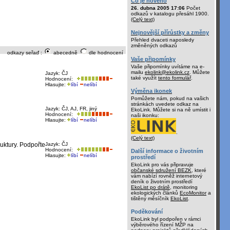
Co je nového
26. dubna 2005 17:06
Počet
odkazů v katalogu přesáhl 1900.
(Celý text)
Nejnovější přírůstky a změny
Přehled dvaceti naposledy
změněných odkazů
odkazy seřaď :
abecedně
dle hodnocení
Vaše připomínky
Vaše připomínky uvítáme na e-
mailu
ekolink@ekolink.cz
. Můžete
Jazyk: ČJ
také využít
tento formulář
.
Hodnocení:
Hlasujte:
líbí
nelíbí
Výměna ikonek
Pomůžete nám, pokud na vašich
stránkách uvedete odkaz na
Jazyk: ČJ, AJ, FR, jiný
EkoLink. Můžete si na ně umístit i
Hodnocení:
naši ikonku:
Hlasujte:
líbí
nelíbí
.
(Celý text)
uktury. Podpořte
Jazyk: ČJ
Hodnocení:
Další informace o životním
Hlasujte:
líbí
nelíbí
prostředí
EkoLink pro vás připravuje
občanské sdružení BEZK
, které
vám nabízí rovněž internetový
deník o životním prostředí
EkoList po drátě
, monitoring
ekologických článků
EcoMonitor
a
tištěný měsíčník
EkoList
.
Poděkování
EkoLink byl podpořen v rámci
výběrového řízení MŽP na