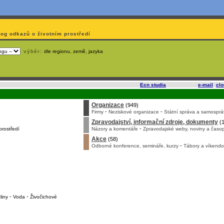
log odkazů o životním prostředí
výběr:
dle regionu, země, jazyka
slí
na korporátech typu Google či Microsoft? Využijte služeb
Ecn studia
, které nabízí
e-mail
,
cl
Organizace
(949)
-
-
Firmy
Neziskové organizace
Státní správa a samosprá
Zpravodajství, informační zdroje, dokumenty
(1
-
prostředí
Názory a komentáře
Zpravodajské weby, noviny a časop
Akce
(58)
-
Odborné konference, semináře, kurzy
Tábory a víkendo
-
-
liny
Voda
Živočichové