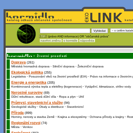
katalog odkazů občanské společnosti
kata
! TIP :
(právo AND informace) OR "občanská práva"
navrhni změnu
o kormidle
nápověda
Nechcete být závi
>
Životní prostředí
Doprava
(261)
-
-
Městská hromadná doprava
Silniční doprava
Železniční doprava
Ekologická politika
(255)
-
-
Legislativa
Posuzování vlivů na životní prostředí (EIA)
Právo na informace o životním 
Energie a energetika
(205)
-
Kombinovaná výroba tepla a elektřiny (kogenerace)
Vytápění, klimatizace, ohřev vody
Nerostné suroviny
(69)
-
-
Důlní rekultivace, stará důlní díla
Ropa a plyn
Uhlí
Průmysl, stavebnictví a služby
(94)
-
-
Geologické služby
Obaly a distribuce
Stavebnictví
Příroda
(899)
-
-
-
Horniny, nerosty a stavba Země
Krajina a ekosystémy
Ochrana přírody a krajiny
Rost
Regionální rozvoj
(74)
-
Města
Venkov