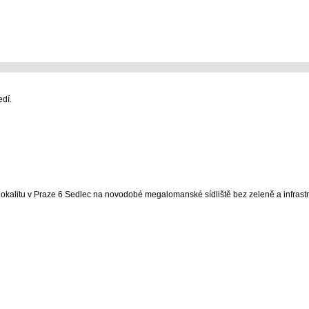
edí.
alitu v Praze 6 Sedlec na novodobé megalomanské sídliště bez zeleně a infrastr