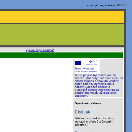
spravující organizace:
BEZK
o, rychle a sami
:
Vyzkoušejte zdarma!
Tento projekt byl realizován za
finanční podpory Evropské unie. Za
obsah stránek odpovídá výlučně
autor. Stránky nereprezentují
názory Evropské komise a
Evropská komise neodpovídá za
použití informací, jež jsou jejich
obsahem.
Výměnná reklama:
EkoLink
Vítejte na stránkách katalogu
odkazů o přírodě a životním
prostředí.