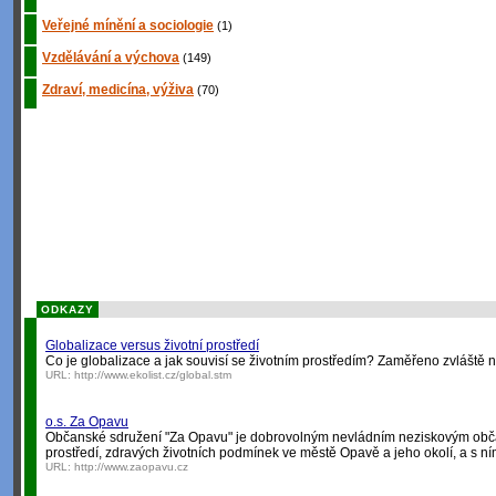
Veřejné mínění a sociologie
(1)
Vzdělávání a výchova
(149)
Zdraví, medicína, výživa
(70)
ODKAZY
Globalizace versus životní prostředí
Co je globalizace a jak souvisí se životním prostředím? Zaměřeno zvláště 
URL:
http://www.ekolist.cz/global.stm
o.s. Za Opavu
Občanské sdružení "Za Opavu" je dobrovolným nevládním neziskovým občans
prostředí, zdravých životních podmínek ve městě Opavě a jeho okolí, a s n
URL:
http://www.zaopavu.cz