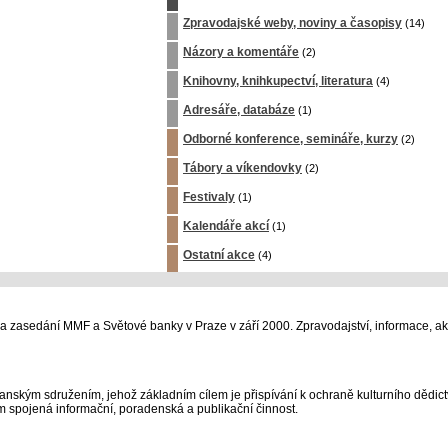
Zpravodajské weby, noviny a časopisy
(14)
Názory a komentáře
(2)
Knihovny, knihkupectví, literatura
(4)
Adresáře, databáze
(1)
Odborné konference, semináře, kurzy
(2)
Tábory a víkendovky
(2)
Festivaly
(1)
Kalendáře akcí
(1)
Ostatní akce
(4)
na zasedání MMF a Světové banky v Praze v září 2000. Zpravodajství, informace, ak
kým sdružením, jehož základním cílem je přispívání k ochraně kulturního dědictv
ím spojená informační, poradenská a publikační činnost.