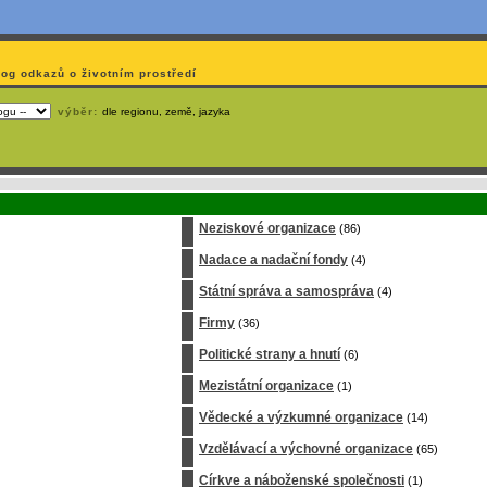
log odkazů o životním prostředí
výběr:
dle regionu, země, jazyka
emá webmaster
čas
na jejich aktualizaci? S
publikačním systémem TOOLKIT
to zvládnete
snadn
Neziskové organizace
(86)
Nadace a nadační fondy
(4)
Státní správa a samospráva
(4)
Firmy
(36)
Politické strany a hnutí
(6)
Mezistátní organizace
(1)
Vědecké a výzkumné organizace
(14)
Vzdělávací a výchovné organizace
(65)
Církve a náboženské společnosti
(1)