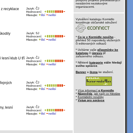
podporu projektů předkládaných
nestátními neziskovými
organizacemi.
 z recyklace
Jazyk: ČJ
Hodnocení:
Hlasujte:
líbí
nelíbí
Vytváření katalogu Kormidlo
koordinuje občanské sdružení
škodily
Jazyk: SJ
Hodnocení:
*
Co je v Kormidle nového
-
Hlasujte:
líbí
nelíbí
přehled 50 naposledy vložených
či editovaných odkazů
* Uvítáme vaše
připomínky ke
katalogu
či
úpravu
již
zařazeného odkazu.
lesní klub U tří
Jazyk: ČJ
Hodnocení:
* Některé
kategorie
stále hledají
Hlasujte:
líbí
nelíbí
svého správce
.
Banner
a
ikona
ke stažení.
eřejných
Jazyk: ČJ
Hodnocení:
Hlasujte:
líbí
nelíbí
*
Více informací
o Kormidle
*
Nápověda
, jak najít co hledáte
*
Kormidelní novinky
*
Vstup pro správce
y, lesní
Jazyk: ČJ
Hodnocení:
Hlasujte:
líbí
nelíbí