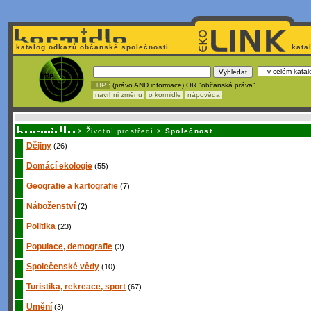
katalog odkazů občanské společnosti
kata
! TIP :
(právo AND informace) OR "občanská práva"
navrhni změnu
o kormidle
nápověda
Unavuje
vás tvorba stránek v HTML? N
>
Životní prostředí
>
Společnost
Dějiny
(26)
Domácí ekologie
(55)
Geografie a kartografie
(7)
Náboženství
(2)
Politika
(23)
Populace, demografie
(3)
Společenské vědy
(10)
Turistika, rekreace, sport
(67)
Umění
(3)