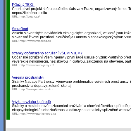
POužitý TEXtil
Charitativní projekt sběru použitého šatstva v Praze, organizovaný firmou T
nepoužitelného textilu.
URL:
http://potex.cz/
Smraškod
Anketa slovenských nevládních ekologických organizací, ve které jsou kaž
slovenské životní prostředí. Součástí je i anketa o antiekologický výrok “Zel
URL:
http://www.smraskod.sk
stránky občanského sdružení VŠEMI VJEMY
Občanské sdružení Všemi vjemy v první řadě usiluje o vznik kvalitního předš
veverek je nekomerční, neziskovou iniciativou, založenou na otevřené, pa
URL:
http://www.vsemivjemy.cz/
Veřejná prostranství
Stránky Nadace Partnerství věnované problematice veřejných prostranství (ná
prostranství a dopravy, zeleně, škol aj.
URL:
http://www.prostranstvi.cz
Výzkum vztahu k přírodě
Stránky o mezioborovém zkoumání prožívání a chování člověka k přírodě, o l
ekopsychologická sebezkušenost a odkazy na tematicky spřízněné webové 
URL:
http://www.vztahkprirode.cz