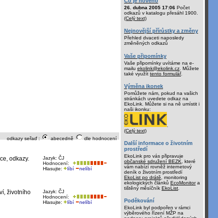
Co je nového
26. dubna 2005 17:06
Počet
odkazů v katalogu přesáhl 1900.
(Celý text)
Nejnovější přírůstky a změny
Přehled dvaceti naposledy
změněných odkazů
Vaše připomínky
Vaše připomínky uvítáme na e-
mailu
ekolink@ekolink.cz
. Můžete
také využít
tento formulář
.
Výměna ikonek
Pomůžete nám, pokud na vašich
stránkách uvedete odkaz na
EkoLink. Můžete si na ně umístit i
naši ikonku:
.
(Celý text)
odkazy seřaď :
abecedně
dle hodnocení
Další informace o životním
prostředí
EkoLink pro vás připravuje
ce, odkazy.
Jazyk: ČJ
občanské sdružení BEZK
, které
Hodnocení:
vám nabízí rovněž internetový
Hlasujte:
líbí
nelíbí
deník o životním prostředí
EkoList po drátě
, monitoring
ekologických článků
EcoMonitor
a
tištěný měsíčník
EkoList
.
í, životního
Jazyk: ČJ
Hodnocení:
Poděkování
Hlasujte:
líbí
nelíbí
EkoLink byl podpořen v rámci
výběrového řízení MŽP na