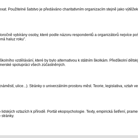
exat. Použitelné šatstvo je předáváno charitativním organizacím stejně jako výtěžek
doročně vybírány osoby, které podle názoru respondentů a organizátorů nejvíce po
ená haluz roku”.
kolního vzdělávání, které by bylo alternativou k státním školkám. Předškolní dětský 
rtnerské spolupráci všech zúčastněných.
městí, ulice...). Stránky o univerzálním prostoru měst. Teorie, legislativa, vztah v
idských vztazích k přírodě. Portál ekopsychologie. Texty, empirická šetření, pramen
stránky.