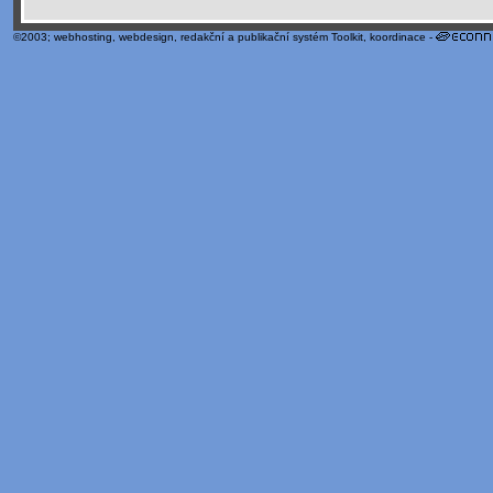
©2003;
webhosting
,
webdesign
,
redakční a publikační systém Toolkit
, koordinace -