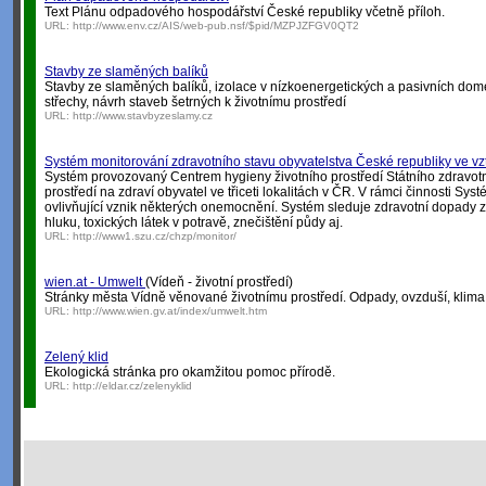
Text Plánu odpadového hospodářství České republiky včetně příloh.
URL:
http://www.env.cz/AIS/web-pub.nsf/$pid/MZPJZFGV0QT2
Stavby ze slaměných balíků
Stavby ze slaměných balíků, izolace v nízkoenergetických a pasivních dom
střechy, návrh staveb šetrných k životnímu prostředí
URL:
http://www.stavbyzeslamy.cz
Systém monitorování zdravotního stavu obyvatelstva České republiky ve vzt
Systém provozovaný Centrem hygieny životního prostředí Státního zdravotní
prostředí na zdraví obyvatel ve třiceti lokalitách v ČR. V rámci činnosti Sy
ovlivňující vznik některých onemocnění. Systém sleduje zdravotní dopady 
hluku, toxických látek v potravě, znečištění půdy aj.
URL:
http://www1.szu.cz/chzp/monitor/
wien.at - Umwelt
(Vídeň - životní prostředí)
Stránky města Vídně věnované životnímu prostředí. Odpady, ovzduší, klima, 
URL:
http://www.wien.gv.at/index/umwelt.htm
Zelený klid
Ekologická stránka pro okamžitou pomoc přírodě.
URL:
http://eldar.cz/zelenyklid