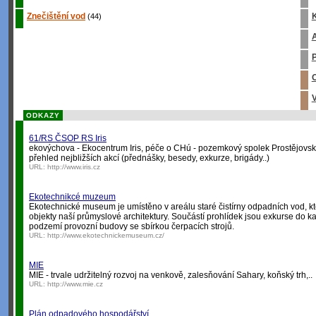
Znečištění vod
K
(44)
A
P
O
V
ODKAZY
61/RS ČSOP RS Iris
ekovýchova - Ekocentrum Iris, péče o CHú - pozemkový spolek Prostějovsk
přehled nejbližších akcí (přednášky, besedy, exkurze, brigády..)
URL:
http://www.iris.cz
Ekotechnikcé muzeum
Ekotechnické museum je umístěno v areálu staré čistírny odpadních vod, k
objekty naší průmyslové architektury. Součástí prohlídek jsou exkurse do 
podzemí provozní budovy se sbírkou čerpacích strojů.
URL:
http://www.ekotechnickemuseum.cz/
MIE
MIE - trvale udržitelný rozvoj na venkově, zalesňování Sahary, koňský trh,..
URL:
http://www.mie.cz
Plán odpadového hospodářství