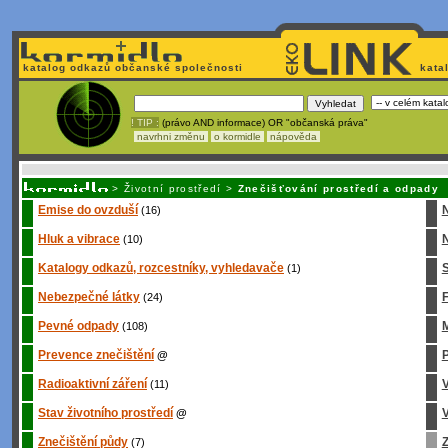
katalog odkazů občanské společnosti
kata
! TIP :
(právo AND informace) OR "občanská práva"
navrhni změnu
o kormidle
nápověda
Unavuje
vás tvorba stránek v HTML? Nemá webmaster
čas
na jejich aktualizac
>
Životní prostředí
>
Znečišťování prostředí a odpady
Emise do ovzduší
(16)
Hluk a vibrace
N
(10)
Katalogy odkazů, rozcestníky, vyhledavače
S
(1)
Nebezpečné látky
(24)
Pevné odpady
M
(108)
Prevence znečištění
P
@
Radioaktivní záření
(11)
Stav životního prostředí
V
@
Znečištění půdy
Z
(7)