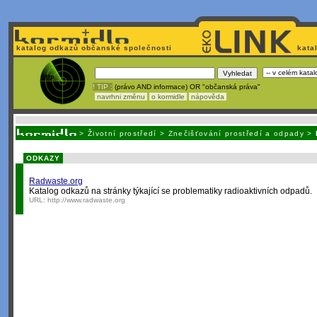
katalog odkazů občanské společnosti
kata
! TIP :
(právo AND informace) OR "občanská práva"
navrhni změnu
o kormidle
nápověda
Unavuje
vás tvorba stránek v HTML? Nemá webmaster
čas
na jejich aktualizac
>
Životní prostředí
>
Znečišťování prostředí a odpady
>
ODKAZY
Radwaste.org
Katalog odkazů na stránky týkající se problematiky radioaktivních odpadů.
URL:
http://www.radwaste.org