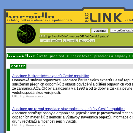
katalog odkazů občanské společnosti
kata
! TIP :
(právo AND informace) OR "občanská práva"
navrhni změnu
o kormidle
nápověda
Nechcete být závislí
na korporátech typu Google či Micro
>
Životní prostředí
>
Znečišťování prostředí a odpady
>
ODKAZY
Asociace čistírenských expertů České republiky
Domovské stránky organizace. Asociace čistírenských expertů České repu
sdružením předních odborníků z oblasti odvádění a čištění odpadních vod z
ze zahraničí. AČE ČR byla založena v r. 1993 a od té doby si získala pevné
vodohospodářskou veřejností.
URL:
http://www.ace-cr.cz
Asociace pro rozvoj recyklace stavebních materiálů v České republice
Asociace sdružuje osoby a organizace, jejichž cílem je provozování techno
odpadních materiálů z demolic a výstavby stavebních objektů. Informace o r
druhy recyklátů a možnosti jejich využití.
URL:
http://www.arsm.cz