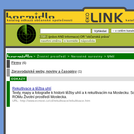
katalog odkazů občanské společnosti
kata
! TIP :
(právo AND informace) OR "občanská práva"
navrhni změnu
o kormidle
nápověda
Nechcete být závislí
na korporátech typu Google či Micro
>
Životní prostředí
>
Nerostné suroviny
>
Uhlí
Firmy
(6)
Zpravodajské weby, noviny a časopisy
(1)
ODKAZY
Rekultivace a těžba uhlí
Texty, mapy a fotografie k historii těžby uhlí a k rekultivacím na Mosteck
ROMu Životní prostředí Mostecka.
URL:
http://www.ecmost.cz/cd/rekultivace/rekultivace.htm