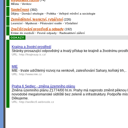
Regionální rozvoj
(74)
-
Města
Venkov
Společnost
(392)
-
-
-
Dějiny
Domácí ekologie
Politika
Veřejné mínění a sociologie
Zemědělství, lesnictví, rybářství
(226)
-
-
-
Lesnictví
Myslivost
Pěstování rostlin
Včelařství
Znečišťování prostředí a odpady
(192)
-
-
Emise do ovzduší
Pevné odpady
Radioaktivní záření
ODKAZY
Krajina a životní prostředí
Stránky prosazující odpovědný a trvalý přístup ke krajině a životnímu prostř
URL:
http://krajinazp.ic.cz/
MIE
MIE - trvale udržitelný rozvoj na venkově, zalesňování Sahary, koňský trh,..
URL:
http://www.mie.cz
Praha 6 Sedlec - změna územního plánu
Změna územního plánu Z1774/00 hl.m. Prahy má naprosto změnit pěknou lo
novodobé megalomanské sídliště bez zeleně a infrastruktury. Podpořte míst
Děkujeme.
URL:
http://sedlec6.webnode.cz