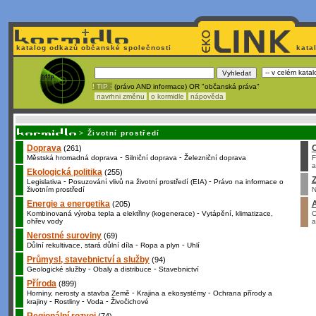
katalog odkazů občanské společnosti
kata
! TIP :
(právo AND informace) OR "občanská práva"
navrhni změnu
o kormidle
nápověda
Nechcete být závislí
na korporátech typu Google či Micro
>
Životní prostředí
Doprava
(261)
-
-
Městská hromadná doprava
Silniční doprava
Železniční doprava
F
a
Ekologická politika
(255)
Z
-
-
Legislativa
Posuzování vlivů na životní prostředí (EIA)
Právo na informace o
životním prostředí
N
Energie a energetika
(205)
-
Kombinovaná výroba tepla a elektřiny (kogenerace)
Vytápění, klimatizace,
O
ohřev vody
a
Nerostné suroviny
(69)
-
-
Důlní rekultivace, stará důlní díla
Ropa a plyn
Uhlí
Průmysl, stavebnictví a služby
(94)
-
-
Geologické služby
Obaly a distribuce
Stavebnictví
Příroda
(899)
-
-
Horniny, nerosty a stavba Země
Krajina a ekosystémy
Ochrana přírody a
-
-
-
krajiny
Rostliny
Voda
Živočichové