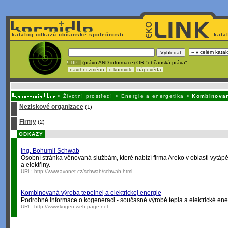
katalog odkazů občanské společnosti
kata
! TIP :
(právo AND informace) OR "občanská práva"
navrhni změnu
o kormidle
nápověda
Unavuje
vás tvorba stránek v HTML? Nemá webmaster
čas
na jejich aktualizac
>
Životní prostředí
>
Energie a energetika
>
Kombinovan
Neziskové organizace
(1)
Firmy
(2)
ODKAZY
Ing. Bohumil Schwab
Osobní stránka věnovaná službám, které nabízí firma Areko v oblasti vytáp
a elektřiny.
URL:
http://www.avonet.cz/schwab/schwab.html
Kombinovaná výroba tepelnej a elektrickej energie
Podrobné informace o kogeneraci - současné výrobě tepla a elektrické ene
URL:
http://www.kogen.web-page.net