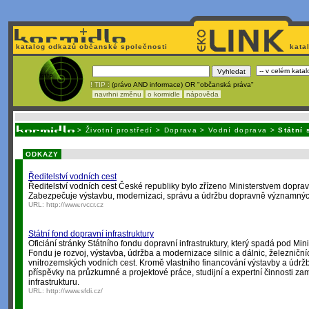
katalog odkazů občanské společnosti
kata
! TIP :
(právo AND informace) OR "občanská práva"
navrhni změnu
o kormidle
nápověda
Unavuje
vás tvorba stránek v HTML? Nemá webmaster
čas
na jejich aktualizac
>
Životní prostředí
>
Doprava
>
Vodní doprava
>
Státní
ODKAZY
Ředitelství vodních cest
Ředitelství vodních cest České republiky bylo zřízeno Ministerstvem dopr
Zabezpečuje výstavbu, modernizaci, správu a údržbu dopravně významnýc
URL:
http://www.rvccr.cz
Státní fond dopravní infrastruktury
Oficiání stránky Státního fondu dopravní infrastruktury, který spadá pod M
Fondu je rozvoj, výstavba, údržba a modernizace silnic a dálnic, železničn
vnitrozemských vodních cest. Kromě vlastního financování výstavby a údrž
příspěvky na průzkumné a projektové práce, studijní a expertní činnosti z
infrastrukturu.
URL:
http://www.sfdi.cz/