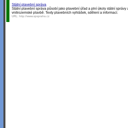
Státní plavební správa
Státní plavební správa působí jako plavební úřad a plní úkoly státní správy 
vnitrozemské plavbě. Texty plavebních vyhlášek, sdělení a informací.
URL:
http://www.spspraha.cz